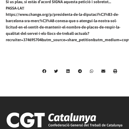
Si us plau, si estàs d’acord SIGNA aquesta petició i sobretot...
PASSA-LA!!
https://www.change.org/p/presidenta-de-la-diputaci%C3%B3-de-
barcelona-sra-merc%C3%A8-conesa-que-s-atengui-la-nostra-sol-
licitud-en-el-sentit-de-mantenir-el-nombre-de-places-de-respir-la-
qualitat-del-servei-i-els-llocs-de-treball-actuals?
recruiter=374695704&utm_source=share_petition&utm_medium=copy