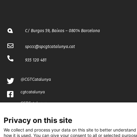
C/ Burgos 59, Baixos – 08014 Barcelona
spccc@
spcgtcatalunya.cat
935 120 481
@CGTCatalunya
cgtcatalunya
CGTCatalunya
cgtcatalunya
Privacy on this site
We collect and process your data on this site to better understand
how it is used. You can give your consent to all or selected purpos