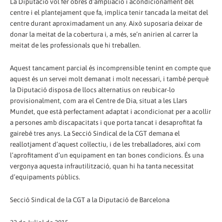
La Diputació vol fer obres d’ampliació i acondicionament del
centre i el plantejament que fa, implica tenir tancada la meitat del
centre durant aproximadament un any. Això suposaria deixar de
donar la meitat de la cobertura i, a més, se’n anirien al carrer la
meitat de les professionals que hi treballen.
Aquest tancament parcial és incomprensible tenint en compte que
aquest és un servei molt demanat i molt necessari, i també perquè
la Diputació disposa de llocs alternatius on reubicar-lo
provisionalment, com ara el Centre de Dia, situat a les Llars
Mundet, que està perfectament adaptat i acondicionat per a acollir
a persones amb discapacitats i que porta tancat i desaprofitat fa
gairebé tres anys. La Secció Sindical de la CGT demana el
reallotjament d’aquest col·lectiu, i de les treballadores, així com
l’aprofitament d’un equipament en tan bones condicions. És una
vergonya aquesta infrautilització, quan hi ha tanta necessitat
d’equipaments públics.
Secció Sindical de la CGT a la Diputació de Barcelona