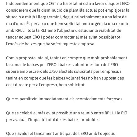
Independentment que CGT no ha estat ni està a favor d'aquest ERO,
considerem que la disminució de plantilla actual pot empitjorar la
situació a mitjà i llarg termini, degut principalment a una falta de
mà d'obra. És per això que hem sol·licitat amb urgència una reunió
amb RRLL i tota la RLT amb l'objectiu d'estudiar la viabilitat de
tancar aquest ERO i poder contractar al més aviat possible tot
l'excés de baixes que ha sofert aquesta empresa.
Com a proposta inicial, tenint en compte que molt probablement
la suma de baixes per l'ERO i baixes voluntàries fora de l'ERO
supera amb escreix els 1750 afectats sol·licitats per l'empresa, i
tenint en compte que les baixes voluntàries no han suposat cap
cost directe per a l'empresa, hem sol·licitat:
Que es paralitzin immediatament els acomiadaments forçosos.
Que se celebri al més aviat possible una reunió entre RRLL i la RLT
per avaluar l'impacte total de les baixes produïdes.
Que s'avaluï el tancament anticipat de l'ERO amb l'objectiu