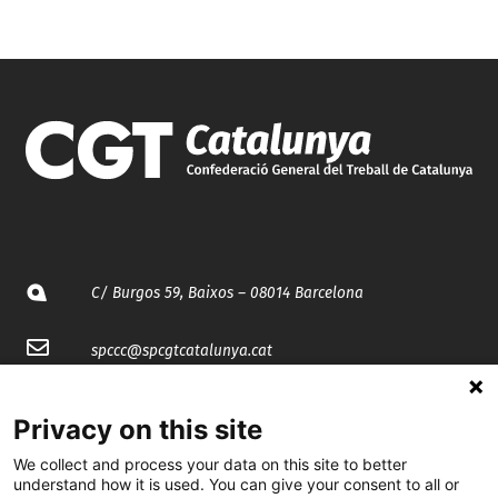
C/ Burgos 59, Baixos – 08014 Barcelona
spccc@
spcgtcatalunya.cat
935 120 481
Privacy on this site
We collect and process your data on this site to better
@CGTCatalunya
understand how it is used. You can give your consent to all or