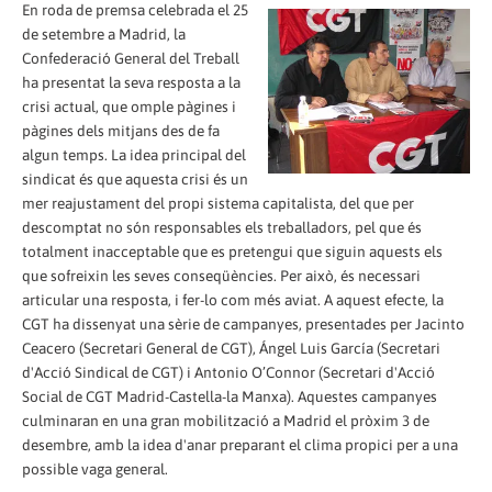
En roda de premsa celebrada el 25
de setembre a Madrid, la
Confederació General del Treball
ha presentat la seva resposta a la
crisi actual, que omple pàgines i
pàgines dels mitjans des de fa
algun temps. La idea principal del
sindicat és que aquesta crisi és un
mer reajustament del propi sistema capitalista, del que per
descomptat no són responsables els treballadors, pel que és
totalment inacceptable que es pretengui que siguin aquests els
que sofreixin les seves conseqüències. Per això, és necessari
articular una resposta, i fer-lo com més aviat. A aquest efecte, la
CGT ha dissenyat una sèrie de campanyes, presentades per Jacinto
Ceacero (Secretari General de CGT), Ángel Luis García (Secretari
d'Acció Sindical de CGT) i Antonio O’Connor (Secretari d'Acció
Social de CGT Madrid-Castella-la Manxa). Aquestes campanyes
culminaran en una gran mobilització a Madrid el pròxim 3 de
desembre, amb la idea d'anar preparant el clima propici per a una
possible vaga general.