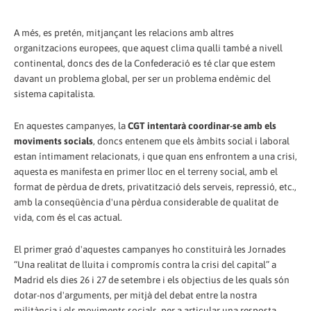
A més, es pretén, mitjançant les relacions amb altres
organitzacions europees, que aquest clima qualli també a nivell
continental, doncs des de la Confederació es té clar que estem
davant un problema global, per ser un problema endèmic del
sistema capitalista.
En aquestes campanyes, la
CGT intentarà coordinar-se amb els
moviments socials
, doncs entenem que els àmbits social i laboral
estan íntimament relacionats, i que quan ens enfrontem a una crisi,
aquesta es manifesta en primer lloc en el terreny social, amb el
format de pèrdua de drets, privatització dels serveis, repressió, etc.,
amb la conseqüència d'una pèrdua considerable de qualitat de
vida, com és el cas actual.
El primer graó d'aquestes campanyes ho constituirà les Jornades
“Una realitat de lluita i compromís contra la crisi del capital” a
Madrid els dies 26 i 27 de setembre i els objectius de les quals són
dotar-nos d'arguments, per mitjà del debat entre la nostra
militància i els moviments socials, per a articular una resposta