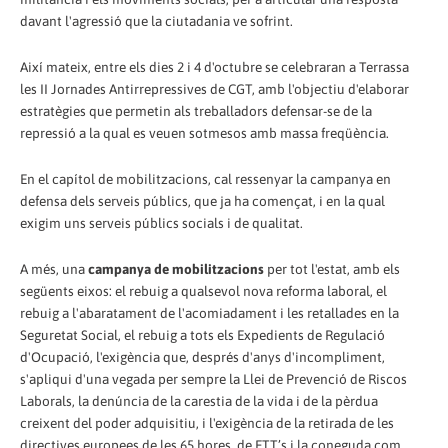
davant l'agressió que la ciutadania ve sofrint.
Així mateix, entre els dies 2 i 4 d'octubre se celebraran a Terrassa
les II Jornades Antirrepressives de CGT, amb l'objectiu d'elaborar
estratègies que permetin als treballadors defensar-se de la
repressió a la qual es veuen sotmesos amb massa freqüència.
En el capítol de mobilitzacions, cal ressenyar la campanya en
defensa dels serveis públics, que ja ha començat, i en la qual
exigim uns serveis públics socials i de qualitat.
A més, una
campanya de mobilitzacions
per tot l'estat, amb els
següents eixos: el rebuig a qualsevol nova reforma laboral, el
rebuig a l'abaratament de l'acomiadament i les retallades en la
Seguretat Social, el rebuig a tots els Expedients de Regulació
d'Ocupació, l'exigència que, després d'anys d'incompliment,
s'apliqui d'una vegada per sempre la Llei de Prevenció de Riscos
Laborals, la denúncia de la carestia de la vida i de la pèrdua
creixent del poder adquisitiu, i l'exigència de la retirada de les
directives europees de les 65 hores, de ETT’s i la coneguda com