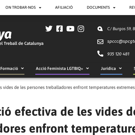
ON TROBAR-NOS
AFILIACIÓ
DOCUMENTS
RE
C/ Burgos 59, 
spccc@
spcgt
935 120 481
Formació
Acció Feminista LGTBIQ+
Jurídica
es vides de les persones treballadores enfront temperatures extremes
ió efectiva de les vides d
dores enfront temperatur