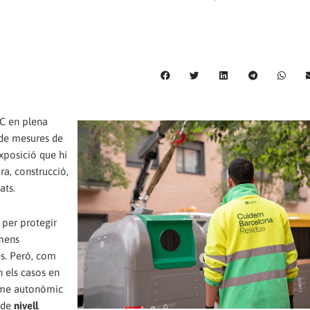
CC en plena
 de mesures de
exposició que hi
ra, construcció,
ats.
 per protegir
òmens
s. Però, com
 els casos en
sme autonòmic
 de
nivell