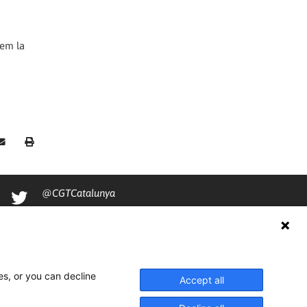
mem la
@CGTCatalunya
cgtcatalunya
CGTCatalunya
cgtcatalunya
es, or you can decline
Accept all