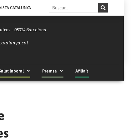
Search
VISTA CATALUNYA
Baixos – 08014 Barcelona
catalunya.cat
Salut laboral
Premsa
Afilia’t
e
es