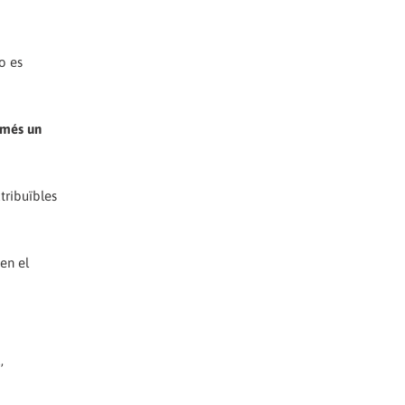
o es
omés un
tribuïbles
en el
,