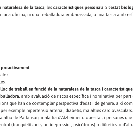
la
naturalesa de la tasca
, les
característiques personals
o
l’estat biolò
 en una oficina, ni una treballadora embarassada, o una tasca amb esfo
n proactivament
.
alor.
es.
loc de treball en funció de la naturalesa de la tasca i característique
eballadora
, amb avaluació de riscos específica i nominativa per part 
acions que han de contemplar perspectiva d'edat i de gènere, així com
r exemple hipertensió arterial, diabetis, malalties cardiovasculars,
malaltia de Parkinson, malaltia d'Alzheimer o obesitat, i persones qu
l (tranquil·litzants, antidepressius, psicòtrops) o diürètics, o d'altr