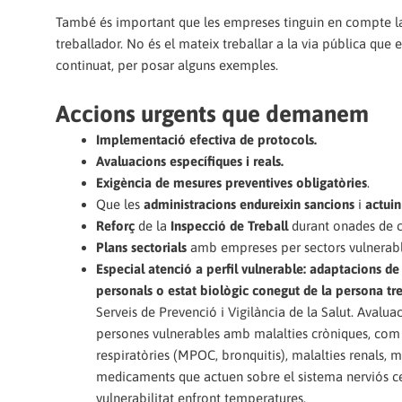
També és important que les empreses tinguin en compte 
treballador. No és el mateix treballar a la via pública que
continuat, per posar alguns exemples.
Accions urgents que demanem
Implementació efectiva de protocols.
Avaluacions específiques i reals.
Exigència de mesures preventives obligatòries
.
Que les
administracions endureixin sancions
i
actui
Reforç
de la
Inspecció de Treball
durant onades de c
Plans sectorials
amb empreses per sectors vulnerabl
Especial atenció a perfil vulnerable: adaptacions de l
personals o estat biològic conegut de la persona tr
Serveis de Prevenció i Vigilància de la Salut. Avalu
persones vulnerables amb malalties cròniques, com pe
respiratòries (MPOC, bronquitis), malalties renals, 
medicaments que actuen sobre el sistema nerviós centra
vulnerabilitat enfront temperatures.