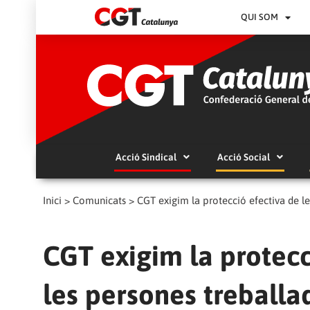
QUI SOM
Acció Sindical
Acció Social
Inici
>
Comunicats
>
CGT exigim la protecció efectiva de l
CGT exigim la protecc
les persones treballa