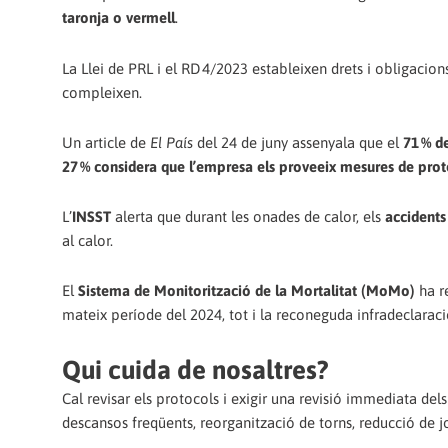
taronja o vermell
.
La Llei de PRL i el RD 4/2023 estableixen drets i obligaci
compleixen.
Un article de
El País
del 24 de juny assenyala que el
71 % d
27 % considera que l’empresa els proveeix mesures de prot
L’
INSST
alerta que durant les onades de calor, els
accidents
al calor.
El
Sistema de Monitorització de la Mortalitat (MoMo)
ha re
mateix període del 2024, tot i la reconeguda infradeclaraci
Qui cuida de nosaltres?
Cal revisar els protocols i exigir una revisió immediata dels
descansos freqüents, reorganització de torns, reducció de jo