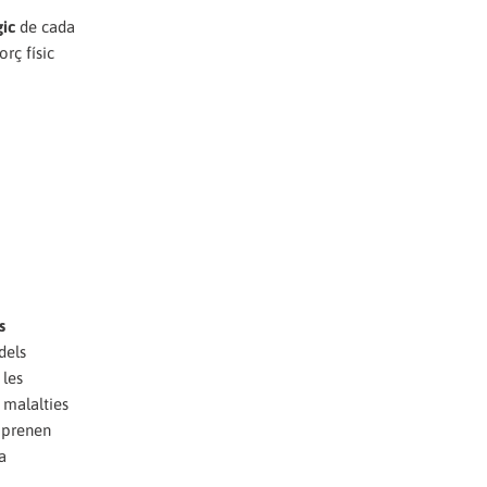
gic
de cada
rç físic
s
dels
 les
 malalties
e prenen
a