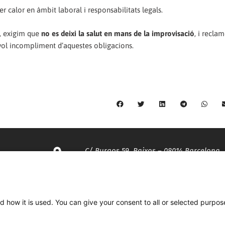
per calor en àmbit laboral i responsabilitats legals.
, exigim que
no es deixi la salut en mans de la improvisació
, i recla
ol incompliment d’aquestes obligacions.
C/ Burgos 59, Baixos – 08014 Barcelona
spccc@
spcgtcatalunya.cat
d how it is used. You can give your consent to all or selected purpos
935 120 481