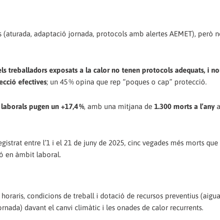
ons (aturada, adaptació jornada, protocols amb alertes AEMET), però n
els treballadors exposats a la calor no tenen protocols adequats, i n
ecció efectives
; un 45 % opina que rep “poques o cap” protecció.
 laborals pugen un +17,4 %
, amb una mitjana de
1.300 morts a l’any
a
gistrat entre l’1 i el 21 de juny de 2025, cinc vegades més morts que 
ó en àmbit laboral.
 horaris, condicions de treball i dotació de recursos preventius (aigua
rnada) davant el canvi climàtic i les onades de calor recurrents.