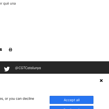
er què una
@CGTCatalunya
cgtcatalunya
CGTCatalunya
cgtcatalunya
es, or you can decline
Accept all