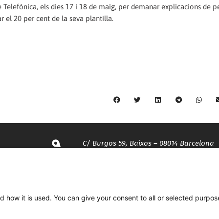
e Telefónica, els dies 17 i 18 de maig, per demanar explicacions de p
l 20 per cent de la seva plantilla.
C/ Burgos 59, Baixos – 08014 Barcelona
spccc@
spcgtcatalunya.cat
d how it is used. You can give your consent to all or selected purpos
935 120 481