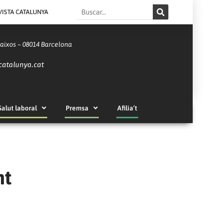
Search
VISTA CATALUNYA
Baixos – 08014 Barcelona
catalunya.cat
Salut laboral
Premsa
Afilia’t
nt