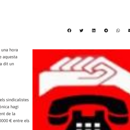
t una hora
e aquesta
a dit un
ls sindicalistes
ónica hagi
nt de la
0000 € entre els