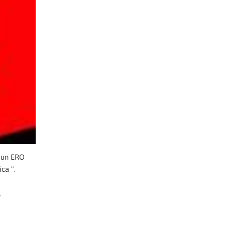
n un ERO
ca ".
s