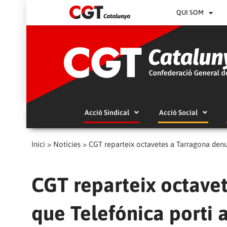
QUI SOM
Acció Sindical
Acció Social
Inici
>
Notícies
>
CGT reparteix octavetes a Tarragona denun
CGT reparteix octave
que Telefónica porti a