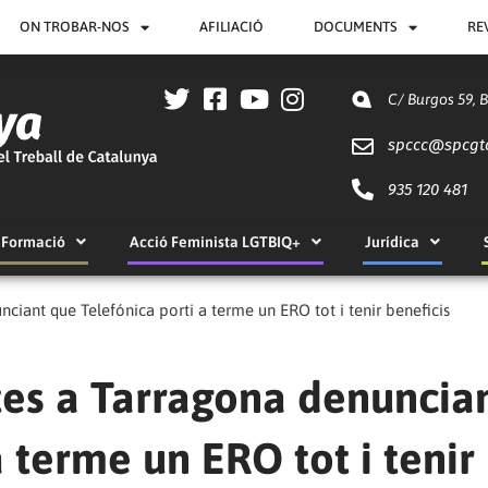
ON TROBAR-NOS
AFILIACIÓ
DOCUMENTS
RE
C/ Burgos 59, 
spccc@
spcgt
935 120 481
Formació
Acció Feminista LGTBIQ+
Jurídica
ciant que Telefónica porti a terme un ERO tot i tenir beneficis
tes a Tarragona denuncia
 terme un ERO tot i tenir