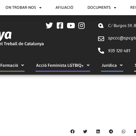
ON TROBAR-NOS
AFILIACIÓ
DOCUMENTS
RE
C/ Burgos 59, 
spccc@
spcgt
935 120 481
Formació
Acció Feminista LGTBIQ+
Jurídica