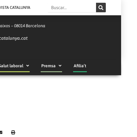
Search
VISTA CATALUNYA
Baixos – 08014 Barcelona
catalunya.cat
Salut laboral
Premsa
Afilia’t