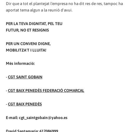
Dir que a tot el plantejat l'empresa no ha dit res de res, tampoc ha
aportat tema algun a la reunió d'avui.
PER LA TEVA DIGNITAT, PEL TEU
FUTUR, NO ET RESIGNIS
PER UN CONVENI DIGNE,
MOBILITZA'T I LLUITA!
Més informació:
-
CGT SAINT GOBAIN
-
CGT BAIX PENEDÈS FEDERACIÓ COMARCAL
-
CGT BAIX PENEDÈS
E-mail: cgt_saintgobain@yahoo.es
David Santamaría: 617086999