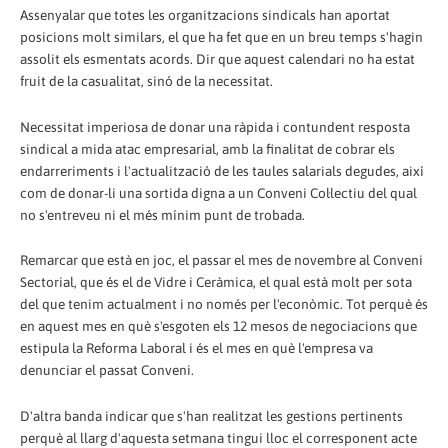
Assenyalar que totes les organitzacions sindicals han aportat
posicions molt similars, el que ha fet que en un breu temps s'hagin
assolit els esmentats acords. Dir que aquest calendari no ha estat
fruit de la casualitat, sinó de la necessitat.
Necessitat imperiosa de donar una ràpida i contundent resposta
sindical a mida atac empresarial, amb la finalitat de cobrar els
endarreriments i l'actualització de les taules salarials degudes, així
com de donar-li una sortida digna a un Conveni Col·lectiu del qual
no s'entreveu ni el més mínim punt de trobada.
Remarcar que està en joc, el passar el mes de novembre al Conveni
Sectorial, que és el de Vidre i Ceràmica, el qual està molt per sota
del que tenim actualment i no només per l'econòmic. Tot perquè és
en aquest mes en què s'esgoten els 12 mesos de negociacions que
estipula la Reforma Laboral i és el mes en què l'empresa va
denunciar el passat Conveni.
D'altra banda indicar que s'han realitzat les gestions pertinents
perquè al llarg d'aquesta setmana tingui lloc el corresponent acte