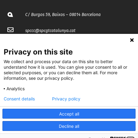
C/ Burgos 59, Baixos – 08014 Barcelona
spccc@
spcgtcatalunya.cat
935 120 481
Privacy on this site
We collect and process your data on this site to better
@CGTCatalunya
understand how it is used. You can give your consent to all or
selected purposes, or you can decline them all. For more
cgtcatalunya
information, see our privacy policy.
CGTCatalunya
Analytics
Consent details
Privacy policy
cgtcatalunya
Accept all
Decline all
Desenvolupat per