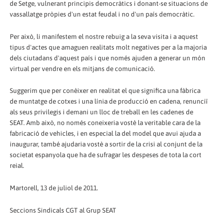
de Setge, vulnerant principis democràtics i donant-se situacions de
vassallatge pròpies d'un estat feudal i no d'un país democràtic.
Per això, li manifestem el nostre rebuig a la seva visita i a aquest
tipus d'actes que amaguen realitats molt negatives per a la majoria
dels ciutadans d'aquest país i que només ajuden a generar un món
virtual per vendre en els mitjans de comunicació.
Suggerim que per conèixer en realitat el que significa una fàbrica
de muntatge de cotxes i una línia de producció en cadena, renunciï
als seus privilegis i demani un lloc de treball en les cadenes de
SEAT. Amb això, no només coneixeria vostè la veritable cara de la
fabricació de vehicles, i en especial la del model que avui ajuda a
inaugurar, també ajudaria vostè a sortir de la crisi al conjunt de la
societat espanyola que ha de sufragar les despeses de tota la cort
reial.
Martorell, 13 de juliol de 2011.
Seccions Sindicals CGT al Grup SEAT