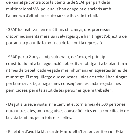
de xantatge contra tota la plantilla de SEAT per part de la
multinacional VW, pel qual s'han congelat els salaris amb
l'amenaça d'eliminar centenars de llocs de treball.
- SEAT ha realitzat, en els últims cinc anys, dos processos
d'acomiadaments massius i salvatges que han tingut l'objectiu de
portar a la plantilla la política de la por i la repressió.
- SEAT porta 2 anys i mig vulnerant, de facto, el principi
constitucional a la negociació col.lectiva i obligant a la plantilla a
ritmes de treball cada vegada més inhumans en aquestes línies de
muntatge. El maquillatge que aquestes línies de treball han tingut
per la seva visita, amaga unes conseqüències cada vegada més
pernicioses, per a la salut de les persones que hi treballen.
- Degut a la seva visita, s'ha canviat el torn a més de 500 persones
durant tres dies, amb negatives conseqüències en la conciliació de
la vida familiar, per a tots ells i elles.
- En el dia d'avui la fàbrica de Martorell s'ha convertit en un Estat