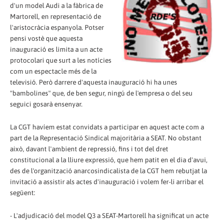
d'un model Audi a la fàbrica de
Martorell, en representació de
l'aristocràcia espanyola. Potser
pensi vostè que aquesta
inauguració es limita a un acte
protocolari que surt a les notícies
com un espectacle més de la
televisió. Però darrere d'aquesta inauguració hi ha unes
"bambolines" que, de ben segur, ningú de l'empresa o del seu
seguici gosarà ensenyar.
La CGT havíem estat convidats a participar en aquest acte com a
part de la Representació Sindical majoritària a SEAT. No obstant
això, davant l'ambient de repressió, fins i tot del dret
constitucional a la lliure expressió, que hem patit en el dia d'avui,
des de l'organització anarcosindicalista de la CGT hem rebutjat la
invitació a assistir als actes d'inauguració i volem fer-li arribar el
següent:
- L'adjudicació del model Q3 a SEAT-Martorell ha significat un acte