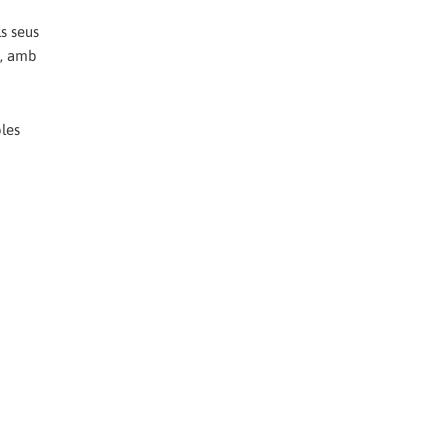
s seus
l, amb
bles