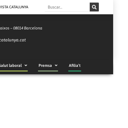
Search
VISTA CATALUNYA
Baixos – 08014 Barcelona
catalunya.cat
Salut laboral
Premsa
Afilia’t