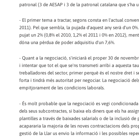
patronal (3 de AESAP i 3 de la patronal catalana que s'ha
- El primer tema a tractar, segons consta en l'actual conven
2011). Pel que sembla, la pujada d'aquest any serà d'un 0%. 
pujat un 2% (0,8% el 2010, 1,2% el 2011 i 0% en 2012), mentr
dóna una pèrdua de poder adquisitiu d'un 7,6%.
- Quant a la negociació, s'iniciarà el proper 30 de novembr
i intentar que tot el que se'ns transmeti arribi a aquesta ta
treballadores del sector, primer perquè és el nostre dret i
forta i tindrà més autoritat per negociar. La negociació dels 
empitjorament de les condicions laborals.
- És molt probable que la negociació es vegi condicionada p
dels seus subcontractes, si baixa els diners que els ha assi
plantilles a través de baixades salarials o de la inclusió 
acapararia la majoria de les noves contractacions dels pro
gestió de la Llar us envio la informació i les possibles repe