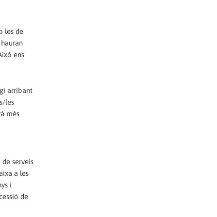
b les de
s hauran
Això ens
gi arribant
s/les
erà més
 de serveis
aixa a les
ys i
cessió de