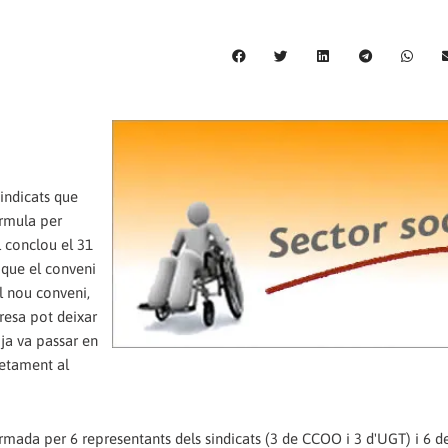
sindicats que
órmula per
l conclou el 31
 que el conveni
el nou conveni,
presa pot deixar
 ja va passar en
retament al
formada per 6 representants dels sindicats (3 de CCOO i 3 d'UGT) i 6 de