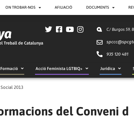
ON TROBAR-NOS
AFILIACIÓ
DOCUMENTS
RE
C/ Burgos 59, 
spccc@
spcgt
935 120 481
Formació
Acció Feminista LGTBIQ+
Jurídica
 Social 2013
formacions del Conveni d