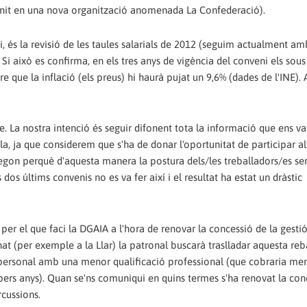
 unit en una nova organització anomenada La Confederació).
i, és la revisió de les taules salarials de 2012 (seguim actualment am
Si això es confirma, en els tres anys de vigència del conveni els sou
e que la inflació (els preus) hi haurà pujat un 9,6% (dades de l'INE). 
e. La nostra intenció és seguir difonent tota la informació que ens va
ula, ja que considerem que s'ha de donar l'oportunitat de participar al
 segon perquè d'aquesta manera la postura dels/les treballadors/es s
dos últims convenis no es va fer així i el resultat ha estat un dràstic
er el que faci la DGAIA a l'hora de renovar la concessió de la gestió
gnat (per exemple a la Llar) la patronal buscarà traslladar aquesta reb
de personal amb una menor qualificació professional (que cobraria men
pers anys). Quan se'ns comuniqui en quins termes s'ha renovat la con
rcussions.