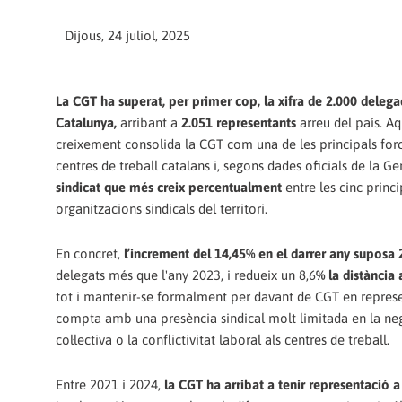
Dijous, 24 juliol, 2025
La CGT ha superat, per primer cop, la xifra de 2.000 delega
Catalunya,
arribant a
2.051 representants
arreu del país. Aq
creixement consolida la CGT com una de les principals force
centres de treball catalans i, segons dades oficials de la Ge
sindicat que més creix percentualment
entre les cinc princi
organitzacions sindicals del territori.
En concret,
l’increment del 14,45% en el darrer any suposa
delegats més que l'any 2023, i redueix un 8,6
% la distànci
tot i mantenir-se formalment per davant de CGT en represe
compta amb una presència sindical molt limitada en la ne
col·lectiva o la conflictivitat laboral als centres de treball.
Entre 2021 i 2024,
la CGT ha arribat a tenir representació 