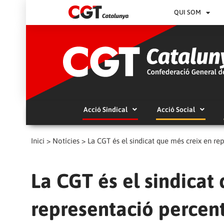
QUI SOM
Acció Sindical
Acció Social
Inici
>
Notícies
>
La CGT és el sindicat que més creix en re
La CGT és el sindicat
representació percen