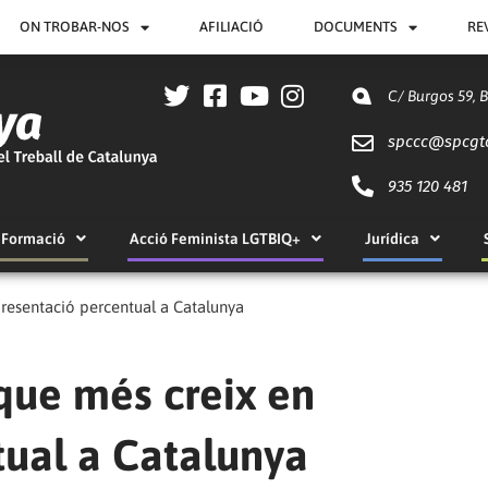
ON TROBAR-NOS
AFILIACIÓ
DOCUMENTS
RE
C/ Burgos 59, 
spccc@
spcgt
935 120 481
Formació
Acció Feminista LGTBIQ+
Jurídica
presentació percentual a Catalunya
 que més creix en
tual a Catalunya