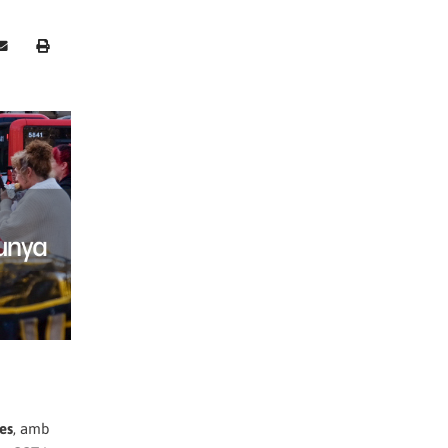
ves
, amb