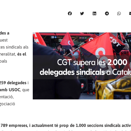
des a
uest
s sindicals als
neralitat,
és el
pals
 259 delegades
i
a amb USOC
, que
ntació,
gociació
a 789 empreses, i actualment té prop de 1.000 seccions sindicals acti