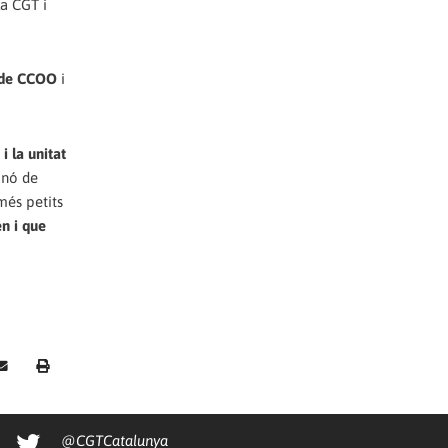
la CGT i
p de CCOO
i
i la unitat
inó de
més petits
n i que
@CGTCatalunya