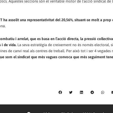
blics. Aquestes seccions són el veritable motor de l'acció sindical de 
T ha assolit una representativitat del 20,56%, situant-se molt a pro
ona.
batiu i arrelat, que es basa en l’acció directa, la pressió col·lectiva 
 i de vida.
La seva estratègia de creixement no és només electoral, s
nes de canvi real als centres de treball. Per això tot i ser 4 vegades 
que som el sindicat que més vagues convoca que més seguiment tene