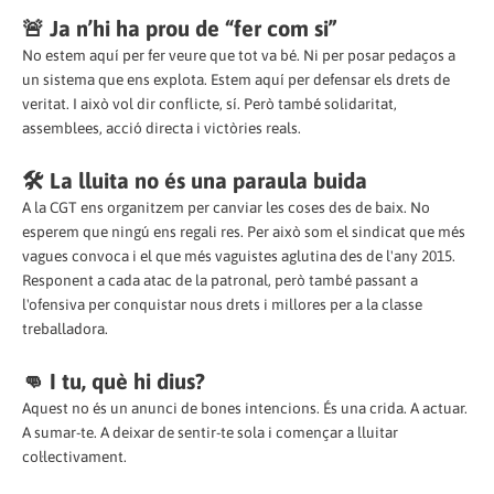
🚨 Ja n’hi ha prou de “fer com si”
No estem aquí per fer veure que tot va bé. Ni per posar pedaços a
un sistema que ens explota. Estem aquí per defensar els drets de
veritat. I això vol dir conflicte, sí. Però també solidaritat,
assemblees, acció directa i victòries reals.
🛠️ La lluita no és una paraula buida
A la CGT ens organitzem per canviar les coses des de baix. No
esperem que ningú ens regali res. Per això som el sindicat que més
vagues convoca i el que més vaguistes aglutina des de l'any 2015.
Responent a cada atac de la patronal, però també passant a
l'ofensiva per conquistar nous drets i millores per a la classe
treballadora.
👊 I tu, què hi dius?
Aquest no és un anunci de bones intencions. És una crida. A actuar.
A sumar-te. A deixar de sentir-te sola i començar a lluitar
col·lectivament.