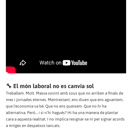
🔧 El món laboral no es canvia sol
Treballem. Molt. Massa sovint amb sous que no arriben a finals de
mes i jornades eternes. Mentrestant, ens diuen que ens aguantem,
que l'economia va bé. Que no ens queixem. Que no hi ha
alternativa. Però… i si n’hi hagués? Hi ha una manera de plantar
cara a aquesta realitat. I no implica resignar-se ni per signar acords
a mitges en despatxos tancats.