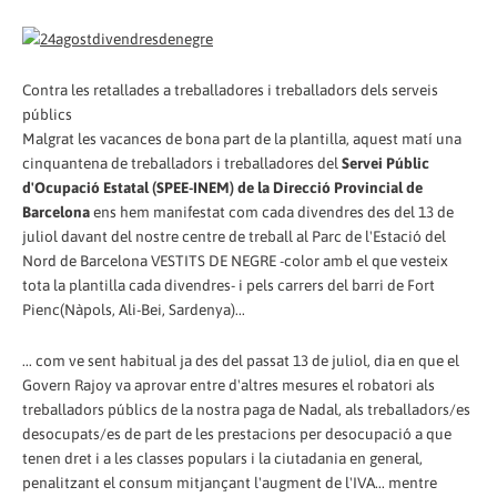
Contra les retallades a treballadores i treballadors dels serveis
públics
Malgrat les vacances de bona part de la plantilla, aquest matí una
cinquantena de treballadors i treballadores del
Servei Públic
d'Ocupació Estatal (SPEE-INEM) de la Direcció Provincial de
Barcelona
ens hem manifestat com cada divendres des del 13 de
juliol davant del nostre centre de treball al Parc de l'Estació del
Nord de Barcelona VESTITS DE NEGRE -color amb el que vesteix
tota la plantilla cada divendres- i pels carrers del barri de Fort
Pienc(Nàpols, Ali-Bei, Sardenya)...
... com ve sent habitual ja des del passat 13 de juliol, dia en que el
Govern Rajoy va aprovar entre d'altres mesures el robatori als
treballadors públics de la nostra paga de Nadal, als treballadors/es
desocupats/es de part de les prestacions per desocupació a que
tenen dret i a les classes populars i la ciutadania en general,
penalitzant el consum mitjançant l'augment de l'IVA... mentre