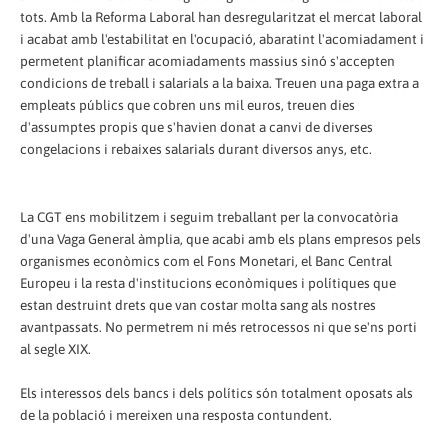
tots. Amb la Reforma Laboral han desregularitzat el mercat laboral
i acabat amb l'estabilitat en l'ocupació, abaratint l'acomiadament i
permetent planificar acomiadaments massius sinó s'accepten
condicions de treball i salarials a la baixa. Treuen una paga extra a
empleats públics que cobren uns mil euros, treuen dies
d'assumptes propis que s'havien donat a canvi de diverses
congelacions i rebaixes salarials durant diversos anys, etc.
La CGT ens mobilitzem i seguim treballant per la convocatòria
d'una Vaga General àmplia, que acabi amb els plans empresos pels
organismes econòmics com el Fons Monetari, el Banc Central
Europeu i la resta d'institucions econòmiques i polítiques que
estan destruint drets que van costar molta sang als nostres
avantpassats. No permetrem ni més retrocessos ni que se'ns porti
al segle XIX.
Els interessos dels bancs i dels polítics són totalment oposats als
de la població i mereixen una resposta contundent.