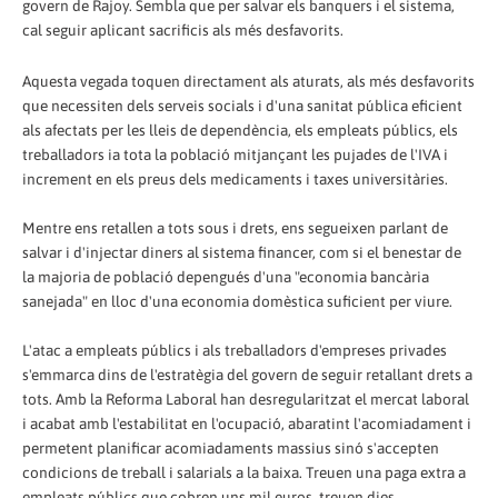
govern de Rajoy. Sembla que per salvar els banquers i el sistema,
cal seguir aplicant sacrificis als més desfavorits.
Aquesta vegada toquen directament als aturats, als més desfavorits
que necessiten dels serveis socials i d'una sanitat pública eficient
als afectats per les lleis de dependència, els empleats públics, els
treballadors ia tota la població mitjançant les pujades de l'IVA i
increment en els preus dels medicaments i taxes universitàries.
Mentre ens retallen a tots sous i drets, ens segueixen parlant de
salvar i d'injectar diners al sistema financer, com si el benestar de
la majoria de població depengués d'una "economia bancària
sanejada" en lloc d'una economia domèstica suficient per viure.
L'atac a empleats públics i als treballadors d'empreses privades
s'emmarca dins de l'estratègia del govern de seguir retallant drets a
tots. Amb la Reforma Laboral han desregularitzat el mercat laboral
i acabat amb l'estabilitat en l'ocupació, abaratint l'acomiadament i
permetent planificar acomiadaments massius sinó s'accepten
condicions de treball i salarials a la baixa. Treuen una paga extra a
empleats públics que cobren uns mil euros, treuen dies