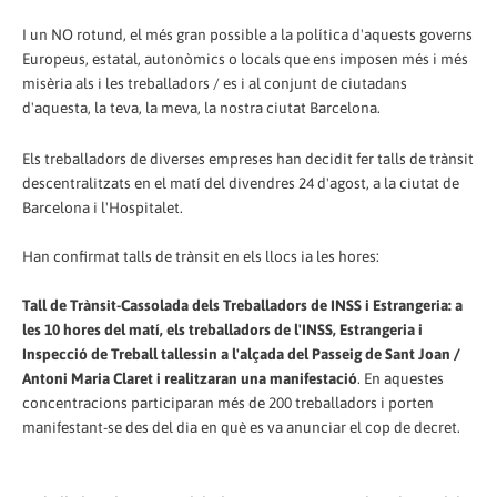
I un NO rotund, el més gran possible a la política d'aquests governs
Europeus, estatal, autonòmics o locals que ens imposen més i més
misèria als i les treballadors / es i al conjunt de ciutadans
d'aquesta, la teva, la meva, la nostra ciutat Barcelona.
Els treballadors de diverses empreses han decidit fer talls de trànsit
descentralitzats en el matí del divendres 24 d'agost, a la ciutat de
Barcelona i l'Hospitalet.
Han confirmat talls de trànsit en els llocs ia les hores:
Tall de Trànsit-Cassolada dels Treballadors de INSS i Estrangeria: a
les 10 hores del matí, els treballadors de l'INSS, Estrangeria i
Inspecció de Treball tallessin a l'alçada del Passeig de Sant Joan /
Antoni Maria Claret i realitzaran una manifestació
. En aquestes
concentracions participaran més de 200 treballadors i porten
manifestant-se des del dia en què es va anunciar el cop de decret.