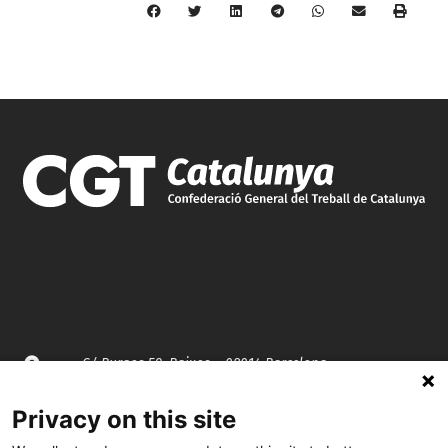
C/ Burgos 59, Baixos – 08014 Barcelona
Privacy on this site
spccc@
spcgtcatalunya.cat