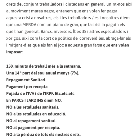
drets del conjunt treballadors i ciutadans en general, unint-nos així
al moviment marea negra, entenem que ens volen fer pagar
aquesta crisi a nosaltres, els i les treballadors / es i nosaltres diem
que una MERDA com un piano de gran, que la crisi la paguin els
que l'han generat, Bancs, inversors, Íbex 35 i altres especuladors i
xoriços, així com la cort de polítics de, correveidiles, abraça-fanals
i mitjans-dies que els fan el joc a aquesta gran farsa que
ens volen
imposar:
150, minuts de treball més a la setmana.
Una 14 ª part del sou anual menys (7%).
Repagament Sanitari.
Pagament per recepta
Pujada de l'IVA i de l'IRPF. Etc.etc.etc
En PARCS I JARDINS diem NO.
NO a les retallades sanitaris.
NO a les retallades en educació.
NO al repagament sanitari.
NO al pagament per recepta.
NO a la pèrdua de tots els nostres drets.