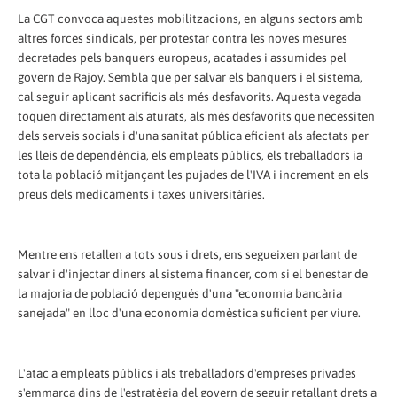
La CGT convoca aquestes mobilitzacions, en alguns sectors amb
altres forces sindicals, per protestar contra les noves mesures
decretades pels banquers europeus, acatades i assumides pel
govern de Rajoy. Sembla que per salvar els banquers i el sistema,
cal seguir aplicant sacrificis als més desfavorits. Aquesta vegada
toquen directament als aturats, als més desfavorits que necessiten
dels serveis socials i d'una sanitat pública eficient als afectats per
les lleis de dependència, els empleats públics, els treballadors ia
tota la població mitjançant les pujades de l'IVA i increment en els
preus dels medicaments i taxes universitàries.
Mentre ens retallen a tots sous i drets, ens segueixen parlant de
salvar i d'injectar diners al sistema financer, com si el benestar de
la majoria de població depengués d'una "economia bancària
sanejada" en lloc d'una economia domèstica suficient per viure.
L'atac a empleats públics i als treballadors d'empreses privades
s'emmarca dins de l'estratègia del govern de seguir retallant drets a