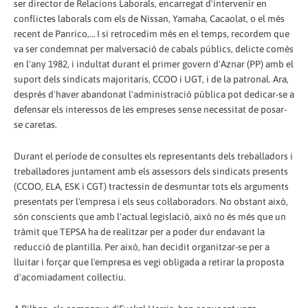
ser director de Relacions Laborals, encarregat d'intervenir en
conflictes laborals com els de Nissan, Yamaha, Cacaolat, o el més
recent de Panrico,… I si retrocedim més en el temps, recordem que
va ser condemnat per malversació de cabals públics, delicte comès
en l'any 1982, i indultat durant el primer govern d'Aznar (PP) amb el
suport dels sindicats majoritaris, CCOO i UGT, i de la patronal. Ara,
després d'haver abandonat l'administració pública pot dedicar-se a
defensar els interessos de les empreses sense necessitat de posar-
se caretas.
Durant el període de consultes els representants dels treballadors i
treballadores juntament amb els assessors dels sindicats presents
(CCOO, ELA, ESK i CGT) tractessin de desmuntar tots els arguments
presentats per l'empresa i els seus col·laboradors. No obstant això,
són conscients que amb l'actual legislació, això no és més que un
tràmit que TEPSA ha de realitzar per a poder dur endavant la
reducció de plantilla. Per això, han decidit organitzar-se per a
lluitar i forçar que l'empresa es vegi obligada a retirar la proposta
d'acomiadament col·lectiu.