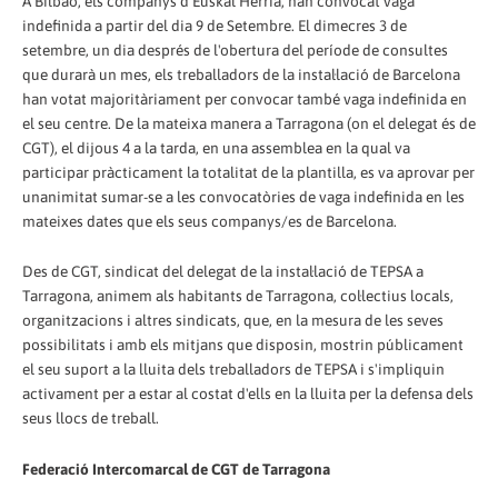
A Bilbao, els companys d'Euskal Herria, han convocat vaga
indefinida a partir del dia 9 de Setembre. El dimecres 3 de
setembre, un dia després de l'obertura del període de consultes
que durarà un mes, els treballadors de la instal·lació de Barcelona
han votat majoritàriament per convocar també vaga indefinida en
el seu centre. De la mateixa manera a Tarragona (on el delegat és de
CGT), el dijous 4 a la tarda, en una assemblea en la qual va
participar pràcticament la totalitat de la plantilla, es va aprovar per
unanimitat sumar-se a les convocatòries de vaga indefinida en les
mateixes dates que els seus companys/es de Barcelona.
Des de CGT, sindicat del delegat de la instal·lació de TEPSA a
Tarragona, animem als habitants de Tarragona, col·lectius locals,
organitzacions i altres sindicats, que, en la mesura de les seves
possibilitats i amb els mitjans que disposin, mostrin públicament
el seu suport a la lluita dels treballadors de TEPSA i s'impliquin
activament per a estar al costat d'ells en la lluita per la defensa dels
seus llocs de treball.
Federació Intercomarcal de CGT de Tarragona