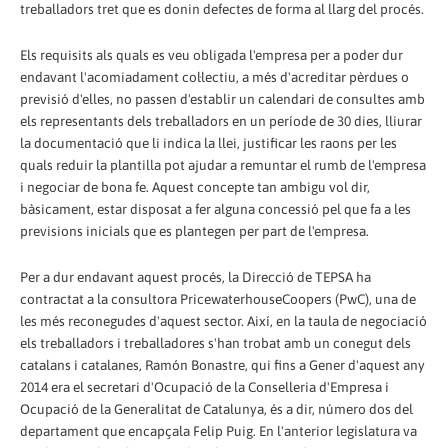
treballadors tret que es donin defectes de forma al llarg del procés.
Els requisits als quals es veu obligada l'empresa per a poder dur
endavant l'acomiadament col·lectiu, a més d'acreditar pèrdues o
previsió d'elles, no passen d'establir un calendari de consultes amb
els representants dels treballadors en un període de 30 dies, lliurar
la documentació que li indica la llei, justificar les raons per les
quals reduir la plantilla pot ajudar a remuntar el rumb de l'empresa
i negociar de bona fe. Aquest concepte tan ambigu vol dir,
bàsicament, estar disposat a fer alguna concessió pel que fa a les
previsions inicials que es plantegen per part de l'empresa.
Per a dur endavant aquest procés, la Direcció de TEPSA ha
contractat a la consultora PricewaterhouseCoopers (PwC), una de
les més reconegudes d'aquest sector. Així, en la taula de negociació
els treballadors i treballadores s'han trobat amb un conegut dels
catalans i catalanes, Ramón Bonastre, qui fins a Gener d'aquest any
2014 era el secretari d'Ocupació de la Conselleria d'Empresa i
Ocupació de la Generalitat de Catalunya, és a dir, número dos del
departament que encapçala Felip Puig. En l'anterior legislatura va