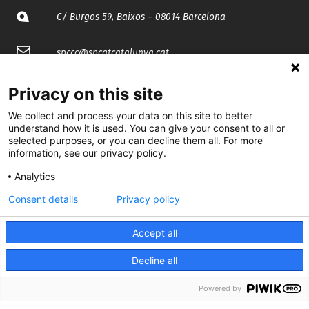
C/ Burgos 59, Baixos – 08014 Barcelona
spccc@
spcgtcatalunya.cat
935 120 481
Privacy on this site
We collect and process your data on this site to better
@CGTCatalunya
understand how it is used. You can give your consent to all or
selected purposes, or you can decline them all. For more
information, see our privacy policy.
cgtcatalunya
Analytics
CGTCatalunya
Consent details
Privacy policy
cgtcatalunya
Accept all
Decline all
Desenvolupat per
Powered by