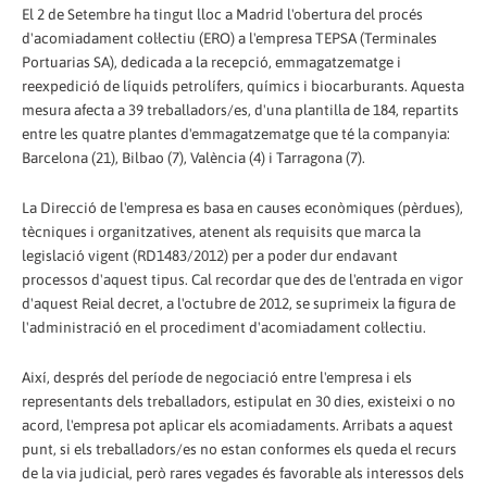
El 2 de Setembre ha tingut lloc a Madrid l'obertura del procés
d'acomiadament col·lectiu (ERO) a l'empresa TEPSA (Terminales
Portuarias SA), dedicada a la recepció, emmagatzematge i
reexpedició de líquids petrolífers, químics i biocarburants. Aquesta
mesura afecta a 39 treballadors/es, d'una plantilla de 184, repartits
entre les quatre plantes d'emmagatzematge que té la companyia:
Barcelona (21), Bilbao (7), València (4) i Tarragona (7).
La Direcció de l'empresa es basa en causes econòmiques (pèrdues),
tècniques i organitzatives, atenent als requisits que marca la
legislació vigent (RD1483/2012) per a poder dur endavant
processos d'aquest tipus. Cal recordar que des de l'entrada en vigor
d'aquest Reial decret, a l'octubre de 2012, se suprimeix la figura de
l'administració en el procediment d'acomiadament col·lectiu.
Així, després del període de negociació entre l'empresa i els
representants dels treballadors, estipulat en 30 dies, existeixi o no
acord, l'empresa pot aplicar els acomiadaments. Arribats a aquest
punt, si els treballadors/es no estan conformes els queda el recurs
de la via judicial, però rares vegades és favorable als interessos dels