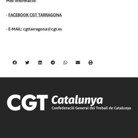
Més informació:
-
FACEBOOK CGT TARRAGONA
- E-MAIL: cgttarragona@cgt.es