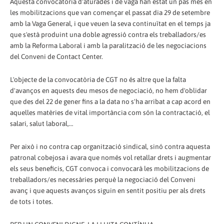
Aquesta convocatòria d'aturades i de vaga han estat un pas més en
les mobilitzacions que van començar el passat dia 29 de setembre
amb la Vaga General, i que veuen la seva continuïtat en el temps ja
que s'està produint una doble agressió contra els treballadors/es
amb la Reforma Laboral i amb la paralització de les negociacions
del Conveni de Contact Center.
L'objecte de la convocatòria de CGT no és altre que la falta
d'avanços en aquests deu mesos de negociació, no hem d'oblidar
que des del 22 de gener fins a la data no s'ha arribat a cap acord en
aquelles matèries de vital importància com són la contractació, el
salari, salut laboral,…
Per això i no contra cap organització sindical, sinó contra aquesta
patronal cobejosa i avara que només vol retallar drets i augmentar
els seus beneficis, CGT convoca i convocarà les mobilitzacions de
treballadors/es necessàries perquè la negociació del Conveni
avanç i que aquests avanços siguin en sentit positiu per als drets
de tots i totes.