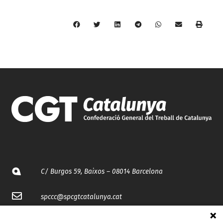
C/ Burgos 59, Baixos – 08014 Barcelona
spccc@
spcgtcatalunya.cat
935 120 481