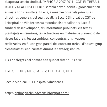
d'aquesta secció sindical, "MEMÒRIA 2007-2011 - CGT: EL TREBALL
REALITZAT AL DESCOBERT", sembla haver incidit vigorosament en
aquests bons resultats. En ella, a més d'exposar els principis i
directrius generals del seu treball, la Secció Sindical de CGT de
l'Hospital de Viladecans va recordar als treballadors l'acció
sindical desenvolupada, els informatius publicats, els temes
plantejats en reunions, les actuacions en matèria de prevenció de
riscos laborals, les assemblees, concentracions i vagues
realitzades, en fi, una gran parcel del constant treball d'aquest grup
d'entusiastes sindicalistes durant la seva legislatura.
Els 17 delegats del comitè han quedat distribuits així:
CGT 7, CCOO 3, MC 2, SATSE 2, FI 1, USAE 1, UGT 1.
Secció Sindical CGT Hospital Viladecans
http://
cgthospitalviladecans.blogspot.com/