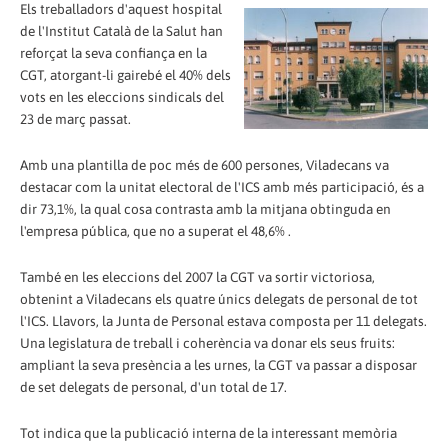
Els treballadors d'aquest hospital
de l'Institut Català de la Salut han
reforçat la seva confiança en la
CGT, atorgant-li gairebé el 40% dels
vots en les eleccions sindicals del
23 de març passat.
Amb una plantilla de poc més de 600 persones, Viladecans va
destacar com la unitat electoral de l'ICS amb més participació, és a
dir 73,1%, la qual cosa contrasta amb la mitjana obtinguda en
l'empresa pública, que no a superat el 48,6% .
També en les eleccions del 2007 la CGT va sortir victoriosa,
obtenint a Viladecans els quatre únics delegats de personal de tot
l'ICS. Llavors, la Junta de Personal estava composta per 11 delegats.
Una legislatura de treball i coherència va donar els seus fruits:
ampliant la seva presència a les urnes, la CGT va passar a disposar
de set delegats de personal, d'un total de 17.
Tot indica que la publicació interna de la interessant memòria