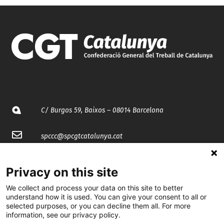
C/ Burgos 59, Baixos – 08014 Barcelona
spccc@
spcgtcatalunya.cat
935 120 481
Privacy on this site
We collect and process your data on this site to better
@CGTCatalunya
understand how it is used. You can give your consent to all or
selected purposes, or you can decline them all. For more
cgtcatalunya
information, see our privacy policy.