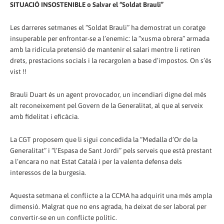
SITUACIÓ INSOSTENIBLE o Salvar el “Soldat Brauli”
Les darreres setmanes el “Soldat Brauli” ha demostrat un coratge
insuperable per enfrontar-se a l’enemic: la “xusma obrera” armada
amb la ridícula pretensió de mantenir el salari mentre li retiren
drets, prestacions socials i la recargolen a base d’impostos. On s’és
vist !!
Brauli Duart és un agent provocador, un incendiari digne del més
alt reconeixement pel Govern de la Generalitat, al que al serveix
amb fidelitat i eficàcia.
La CGT proposem que li sigui concedida la “Medalla d’Or de la
Generalitat” i “l’Espasa de Sant Jordi” pels serveis que està prestant
a l’encara no nat Estat Català i per la valenta defensa dels
interessos de la burgesia.
Aquesta setmana el conflicte a la CCMA ha adquirit una més ampla
dimensió. Malgrat que no ens agrada, ha deixat de ser laboral per
convertir-se en un conflicte polític.