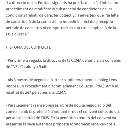
“La direcció de les Entitats signants ha pres la decisió d’iniciar un
procediment de modificació substancial de condicions de les
condicions treball, de caràcter col·lectiu.” I adverteix que: “la falta
de constitució de la comissió no impedirà l'inici del preceptiu
període de consultes ni comportarà en cap cas l'ampliació de la
seva durada.”
HISTORIA DEL CONFLICTE
- Per primera vegada, la direcció de la CCMA denuncia els convenis
de TV3 i Catalunya Ràdio.
- Als 3 mesos de negociació, trenca unilateralment el diàleg i ens
imposa un Procediment d'Acomiadament Col·lectiu (PAC). Amb el
resultat de 267 persones a la CCMA.
- Paral·lelament i sense presses, obre de nou la negociació del
conveni amb la pretensió d'implantar-nos el conveni col·lectiu del
personal sanitari de l'INS. En la penúltima reunió del conveni va
presentar la seva autèntica proposta econòmica: rebaixar-nos el