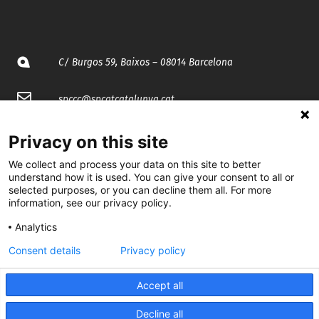
C/ Burgos 59, Baixos – 08014 Barcelona
spccc@
spcgtcatalunya.cat
935 120 481
Privacy on this site
We collect and process your data on this site to better
@CGTCatalunya
understand how it is used. You can give your consent to all or
selected purposes, or you can decline them all. For more
information, see our privacy policy.
cgtcatalunya
Analytics
CGTCatalunya
Consent details
Privacy policy
cgtcatalunya
Accept all
Decline all