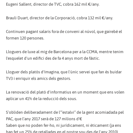
Eugeni Sallent, director de TVC, cobra 162 mil €/any.
Brauli Duart, director de la Corporació, cobra 132 mil €/any.
Continuen pagant salaris fora de conveni al núvol, que gairebé el
formen 120 persones.
Lloguers de luxe al mig de Barcelona per a la CCMA, mentre tenim
l'esquelet d'un edifici des de fa 4 anys mort de fàstic.
Lloguer dels platós d'Imagina, que l'únic servei que fan és buidar
TV3 i enriquir els amics dels gestors.
La renovació del plató d'informatius en un moment que ens volen
aplicar un 41% de la reducció dels sous.
S’obliden deliberadament de l’”estalvi” de la gent acomiadada pel
PAC, que l’any 2017 serà de 127 milions d’€
Saben que no poden fer-ho, ni jurídicament, ni èticament (ja ens
han fet un 25% de retallades en el nostre sou des de l'any 2010)