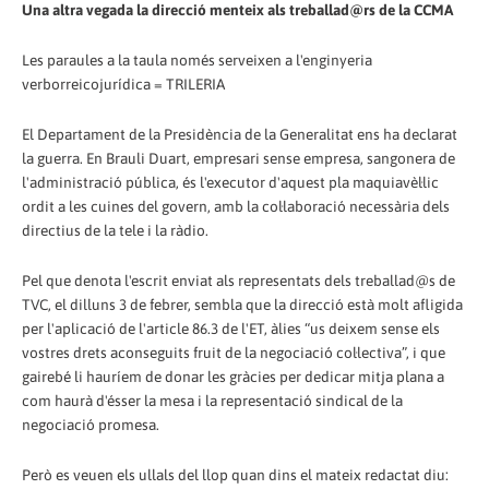
Una altra vegada la direcció menteix als treballad@rs de la CCMA
Les paraules a la taula només serveixen a l'enginyeria
verborreicojurídica = TRILERIA
El Departament de la Presidència de la Generalitat ens ha declarat
la guerra. En Brauli Duart, empresari sense empresa, sangonera de
l'administració pública, és l'executor d'aquest pla maquiavèl·lic
ordit a les cuines del govern, amb la col·laboració necessària dels
directius de la tele i la ràdio.
Pel que denota l'escrit enviat als representats dels treballad@s de
TVC, el dilluns 3 de febrer, sembla que la direcció està molt afligida
per l'aplicació de l'article 86.3 de l'ET, àlies “us deixem sense els
vostres drets aconseguits fruit de la negociació col·lectiva”, i que
gairebé li hauríem de donar les gràcies per dedicar mitja plana a
com haurà d'ésser la mesa i la representació sindical de la
negociació promesa.
Però es veuen els ullals del llop quan dins el mateix redactat diu: