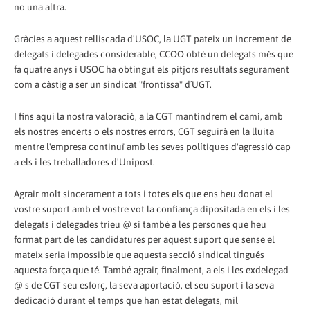
no una altra.
Gràcies a aquest relliscada d'USOC, la UGT pateix un increment de
delegats i delegades considerable, CCOO obté un delegats més que
fa quatre anys i USOC ha obtingut els pitjors resultats segurament
com a càstig a ser un sindicat "frontissa" d´UGT.
I fins aquí la nostra valoració, a la CGT mantindrem el camí, amb
els nostres encerts o els nostres errors, CGT seguirà en la lluita
mentre l'empresa continuï amb les seves polítiques d'agressió cap
a els i les treballadores d'Unipost.
Agrair molt sincerament a tots i totes els que ens heu donat el
vostre suport amb el vostre vot la confiança dipositada en els i les
delegats i delegades trieu @ si també a les persones que heu
format part de les candidatures per aquest suport que sense el
mateix seria impossible que aquesta secció sindical tingués
aquesta força que té. També agrair, finalment, a els i les exdelegad
@ s de CGT seu esforç, la seva aportació, el seu suport i la seva
dedicació durant el temps que han estat delegats, mil