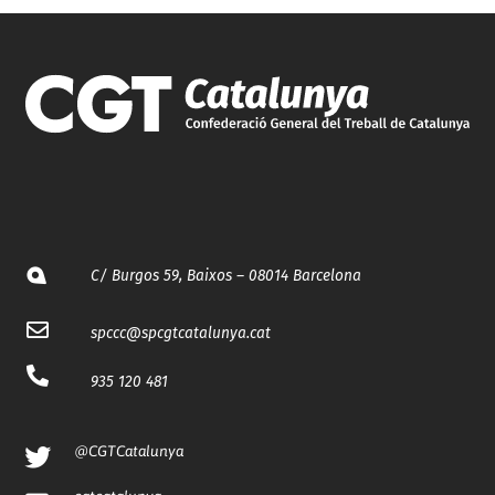
C/ Burgos 59, Baixos – 08014 Barcelona
spccc@
spcgtcatalunya.cat
935 120 481
@CGTCatalunya