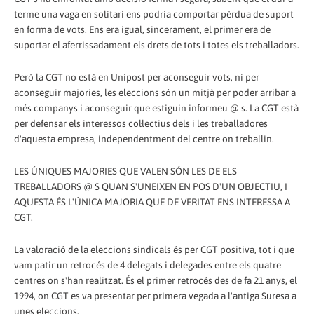
terme una vaga en solitari ens podria comportar pèrdua de suport
en forma de vots. Ens era igual, sincerament, el primer era de
suportar el aferrissadament els drets de tots i totes els treballadors.
Però la CGT no està en Unipost per aconseguir vots, ni per
aconseguir majories, les eleccions són un mitjà per poder arribar a
més companys i aconseguir que estiguin informeu @ s. La CGT està
per defensar els interessos col·lectius dels i les treballadores
d'aquesta empresa, independentment del centre on treballin.
LES ÚNIQUES MAJORIES QUE VALEN SÓN LES DE ELS
TREBALLADORS @ S QUAN S'UNEIXEN EN POS D'UN OBJECTIU, I
AQUESTA ÉS L'ÚNICA MAJORIA QUE DE VERITAT ENS INTERESSA A
CGT.
La valoració de la eleccions sindicals és per CGT positiva, tot i que
vam patir un retrocés de 4 delegats i delegades entre els quatre
centres on s'han realitzat. És el primer retrocés des de fa 21 anys, el
1994, on CGT es va presentar per primera vegada a l'antiga Suresa a
unes eleccions.