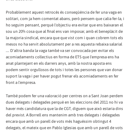
Probablement aquest retrocés és conseqüència de fer una vaga en
solitari, com ja hem comentat abans, però pensem que calia fer-la, i
ho seguim pensant, perquè l'objectiu era evitar que ens baixaran el
sou un 20% cosa que al final ens van imposar, amb el beneplàcit de
la majoria sindical, encara que que vist com i quan cobrem tots els
mesos no ha servit absolutament per a res aquesta rebaixa salarial
.... D'altra banda la vaga també va ser convocada per evitar els
acomiadaments col·lectius en forma de ETS que l'empresa ens ha
anat plantejant en els darrers anys, amb la nostra aposta ens
podem sentir orgullosos de tots i totes les persones que van donar
suport la vaga i per haver pogut frenar els acomiadaments en fer
front a l'empresa.
També podem fer una valoració per centres on a Sant Joan perdem
dues delegats i delegades perquè en les eleccions del 2011 no hi va
haver més candidatura que la de CGT, diguem que això estaria dins
del previst. A Borrell ens mantenim amb tres delegats i delegades
encara que amb un parell de vots més haguéssim obtingut 4
delegats, el mateix que en Pablo Iglesias que amb un parell de vots