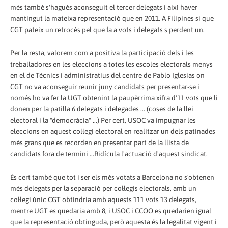
més també s'hagués aconseguit el tercer delegats i així haver
mantingut la mateixa representació que en 2011. A Filipines sí que
CGT pateix un retrocés pel que fa a vots i delegats s perdent un.
Per la resta, valorem com a positiva la participació dels i les
treballadores en les eleccions a totes les escoles electorals menys
en el de Tècnics i administratius del centre de Pablo Iglesias on
CGT no va aconseguir reunir juny candidats per presentar-se i
només ho va fer la UGT obtenint la paupèrrima xifra d'11 vots que li
donen per la patilla 6 delegats i delegades ... (coses de la llei
electoral i la "democràcia" ...) Per cert, USOC va impugnar les
eleccions en aquest col·legi electoral en realitzar un dels patinades
més grans que es recorden en presentar part de la llista de
candidats fora de termini ...Ridícula l'actuació d'aquest sindicat.
És cert també que tot i ser els més votats a Barcelona no s'obtenen
més delegats per la separació per col·legis electorals, amb un
col·legi únic CGT obtindria amb aquests 111 vots 13 delegats,
mentre UGT es quedaria amb 8, i USOC i CCOO es quedarien igual
que la representació obtinguda, però aquesta és la legalitat vigent i