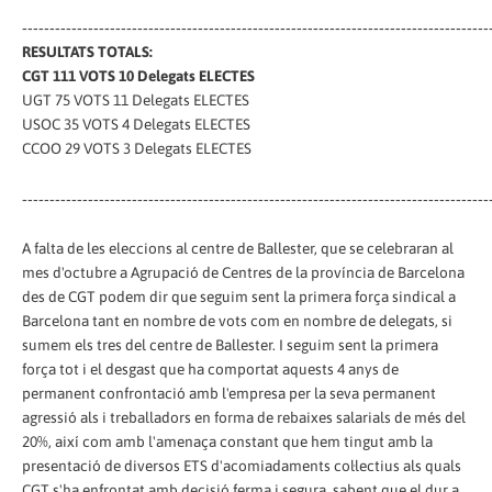
‐‐‐‐‐‐‐‐‐‐‐‐‐‐‐‐‐‐‐‐‐‐‐‐‐‐‐‐‐‐‐‐‐‐‐‐‐‐‐‐‐‐‐‐‐‐‐‐‐‐‐‐‐‐‐‐‐‐‐‐‐‐‐‐‐‐‐‐‐‐‐‐‐‐‐‐‐‐‐‐‐‐‐‐‐
RESULTATS TOTALS:
CGT 111 VOTS 10 Delegats ELECTES
UGT 75 VOTS 11 Delegats ELECTES
USOC 35 VOTS 4 Delegats ELECTES
CCOO 29 VOTS 3 Delegats ELECTES
‐‐‐‐‐‐‐‐‐‐‐‐‐‐‐‐‐‐‐‐‐‐‐‐‐‐‐‐‐‐‐‐‐‐‐‐‐‐‐‐‐‐‐‐‐‐‐‐‐‐‐‐‐‐‐‐‐‐‐‐‐‐‐‐‐‐‐‐‐‐‐‐‐‐‐‐‐‐‐‐‐‐‐‐‐
A falta de les eleccions al centre de Ballester, que se celebraran al
mes d'octubre a Agrupació de Centres de la província de Barcelona
des de CGT podem dir que seguim sent la primera força sindical a
Barcelona tant en nombre de vots com en nombre de delegats, si
sumem els tres del centre de Ballester. I seguim sent la primera
força tot i el desgast que ha comportat aquests 4 anys de
permanent confrontació amb l'empresa per la seva permanent
agressió als i treballadors en forma de rebaixes salarials de més del
20%, així com amb l'amenaça constant que hem tingut amb la
presentació de diversos ETS d'acomiadaments col·lectius als quals
CGT s'ha enfrontat amb decisió ferma i segura, sabent que el dur a