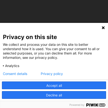
C/ Burgos 59, Baixos – 08014 Barcelona
Privacy on this site
spccc@
spcgtcatalunya.cat
We collect and process your data on this site to better
understand how it is used. You can give your consent to all or
935 120 481
selected purposes, or you can decline them all. For more
information, see our privacy policy.
Analytics
@CGTCatalunya
Consent details
Privacy policy
cgtcatalunya
Accept all
CGTCatalunya
Decline all
cgtcatalunya
Powered by