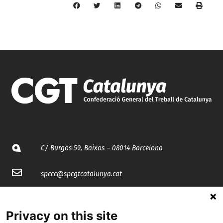
C/ Burgos 59, Baixos – 08014 Barcelona
spccc@
spcgtcatalunya.cat
935 120 481
Privacy on this site