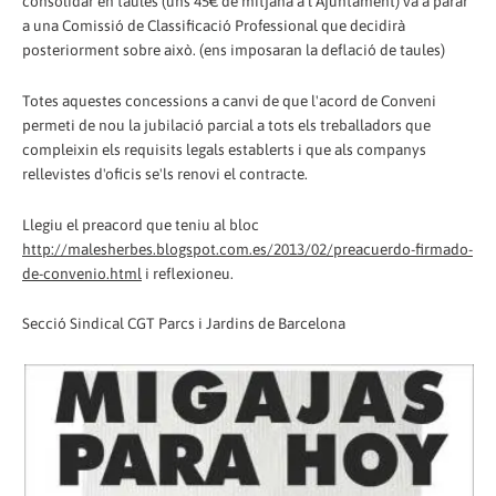
consolidar en taules (uns 45€ de mitjana a l'Ajuntament) va a parar
a una Comissió de Classificació Professional que decidirà
posteriorment sobre això. (ens imposaran la deflació de taules)
Totes aquestes concessions a canvi de que l'acord de Conveni
permeti de nou la jubilació parcial a tots els treballadors que
compleixin els requisits legals establerts i que als companys
rellevistes d'oficis se'ls renovi el contracte.
Llegiu el preacord que teniu al bloc
http://malesherbes.blogspot.com.es/2013/02/preacuerdo-firmado-
de-convenio.html
i reflexioneu.
Secció Sindical CGT Parcs i Jardins de Barcelona