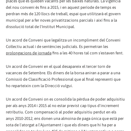
places que es queden vacants per les baixes naturals. La vigència
del nou conveni és fins a 2015, i en aquest període de temps es
perdran més de 120 llocs de treball, espai que utilitzarà el govern
municipal per a fer noves privatitzacions parcials i així fins a la
dissolució total de l'Institut Municipal.
Un acord de Conveni que legalitza un incompliment del Conveni
Col·lectiu actual i de sentències judicials. Es permetran les
prolongacions de jornada
fins a les 40 hores tal com s'estaven fent.
Un acord de Conveni en el qual desapareix el tercer torn de
vacances de Setembre. Els diners de la borsa aniran a parar a una
Comissió de Classificació Professional que al final representi que
ho reparteixin com la Direcció vulgui.
Un acord de Conveni on es consolida la pèrdua de poder adquisitiu
per als anys 2014 i 2015 al no estar previst cap tipus d'increment
retributiu. Com compensació al poder adquisitiu perdut en els
anys 2010-2012, ens donen una almoina de paga única que està per
sota de l'atorgat a l'Ajuntament i que els diners que hi ha per a