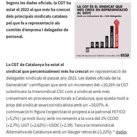
Segons les dades oficials, la CGT ha
estat el 2022 el que més ha crescut
dels principals sindicats catalans
pel que fa a representació als
comitès d'empresa i delegades de
personal.
La CGT de Catalunya ha estat el
sindicat que percentualment més ha crescut
en representació de
delegades sindicals el passat any 2022. Les dades oficials de la
Generalitat* certifiquen que amb un increment del +10,26% la CGT
substitueix la Intersindical-CSC com a sindicat amb més
creixement en processos electorals a Catalunya, que queda molt a
prop del sindicat anarcosindicalista amb un +10,07%. A
continuació hi figura l'organització propera a la patronal FETICO
(+5,2%) i ja molt lluny amb increments a la vora del 2% CCOO
(+2,7%), UGT (+2,62%) i USOC (+2,39). Tanca la Intersindical
Alternativa de Catalunya amb un lleuger retrocés (-1,22%).
dades
*