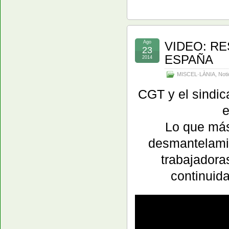
Ago
VIDEO: R
23
ESPAÑA
2014
MISCEL·LÀNIA
,
Noti
CGT y el sindica
e
Lo que más
desmantelamie
trabajadora
continuida