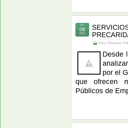
Dic
SERVICIOS
08
PRECARI
2014
Paro
,
Pensiones
,
Púb
Desde l
analiza
por el 
que ofrecen m
Públicos de Emp