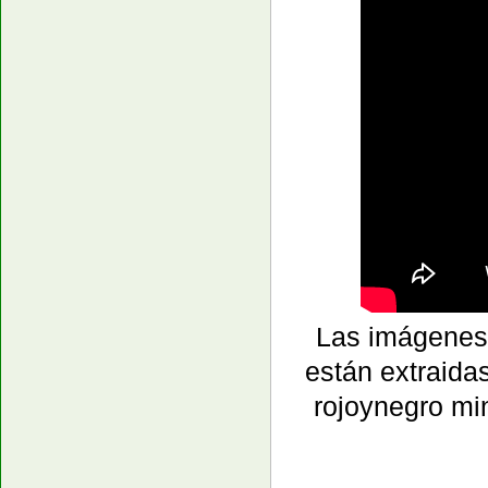
Las imágenes 
están extraida
rojoynegro mi