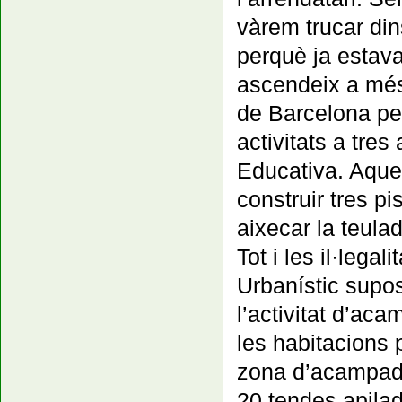
vàrem trucar din
perquè ja estava
ascendeix a més
de Barcelona per
activitats a tres
Educativa. Aques
construir tres p
aixecar la teulad
Tot i les il·lega
Urbanístic supo
l’activitat d’ac
les habitacions p
zona d’acampada 
20 tendes apilad