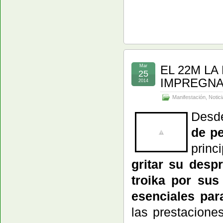
Mar
EL 22M LA
25
IMPREGNA
2014
Manifestación
,
Notici
Desd
de p
prin
gritar su desp
troika por sus
esenciales par
las prestacione