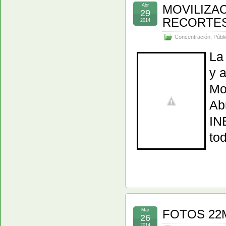
Abr
MOVILIZAC
29
RECORTES
2014
Concentración
,
Públi
La
y 
Mo
Ab
IN
tod
Mar
FOTOS 22
26
2014