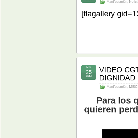
Manifestación
,
Notici
[flagallery gid=1
Mar
VIDEO CG
25
DIGNIDAD
2014
Manifestación
,
MISC
Para los 
quieren perd