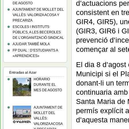
d’actuacions per
DE AGOSTO
AJUNTAMENT DE MOLLET DEL
consistent en t
VALLÈS: VALORIZA ACOSA Y
GIR4, GIR5), une
PRECARIZA
ESCOLES I INSTITUTS
(GIR3, GIR6 i GI
PÚBLICS, A LES BECEROLES
DE L’ORGANITZACIÓ SINDICAL
prevenció d’ince
AJUDAR TAMBÉ MOLA
començar al set
FP DUAL : D’ESTUDIANTS A
«APRENDICES»
El dia 8 d’agos
Municipi si el P
Entradas al Azar
HORARIO
donant-li un ter
DURANTE EL
MES DE AGOSTO
continuaria amb 
Santa Maria de M
AJUNTAMENT DE
permís explícit a
MOLLET DEL
d’aquesta maner
VALLÈS:
VALORIZA ACOSA