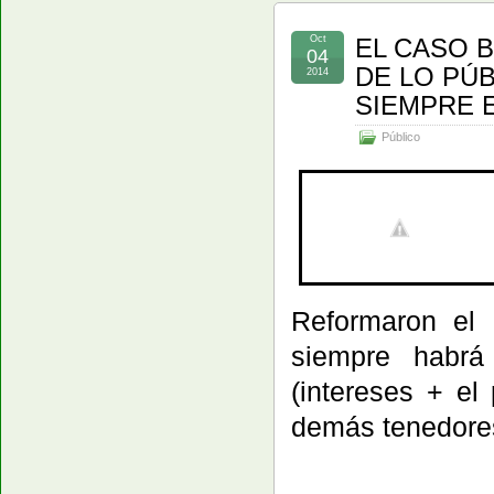
Oct
EL CASO B
04
DE LO PÚB
2014
SIEMPRE E
Público
Reformaron el 
siempre habrá
(intereses + el
demás tenedores