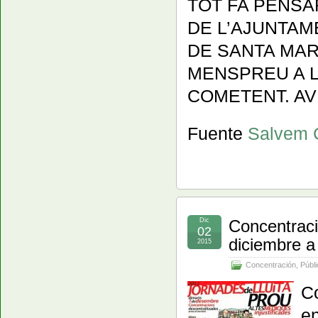
TOT FA PENSA
DE L’AJUNTAM
DE SANTA MAR
MENSPREU A L
COMETENT. AV
Fuente
Salvem 
Dic
Concentraci
02
diciembre a
2015
Concentración
,
Públi
Co
en