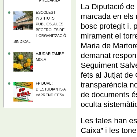
Y PRECARIZA
La Diputació de 
ESCOLES I
marcada en els
INSTITUTS
bosc protegit i,
PÚBLICS, A LES
BECEROLES DE
mirament el tor
L’ORGANITZACIÓ
SINDICAL
Maria de Martore
demanat respons
AJUDAR TAMBÉ
MOLA
Seguiment Salve
fets al Jutjat de
transparència no
FP DUAL :
D’ESTUDIANTS A
de documents és
«APRENDICES»
oculta sistemàti
Les tales han e
Caixa” i les tone