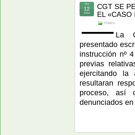
Oct
CGT SE P
12
EL «CASO 
2014
Público
La C
presentado escr
instrucción nº 
previas relativ
ejercitando la
resultaran resp
proceso, así 
denunciados en 