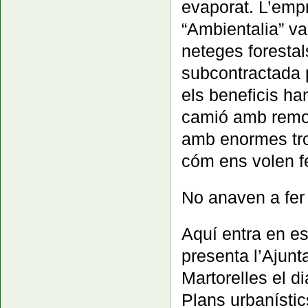
evaporat. L’emp
“Ambientalia” va
neteges forestal
subcontractada p
els beneficis ha
camió amb remol
amb enormes tro
cóm ens volen fe
No anaven a fer
Aquí entra en e
presenta l’Ajun
Martorelles el d
Plans urbanístic