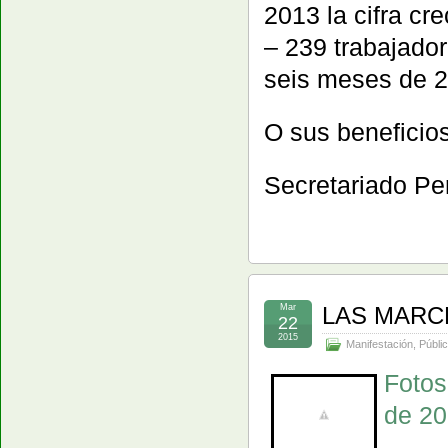
2013 la cifra cre
– 239 trabajado
seis meses de 2
O sus beneficios
Secretariado P
Mar
LAS MARC
22
2015
Manifestación
,
Públi
Fotos
de 2