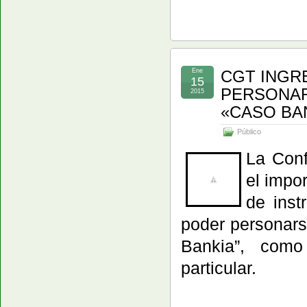
Ene
CGT INGRE
15
PERSONAR
2015
«CASO BA
Público
La Conf
el impor
de inst
poder personarse
Bankia”, como
particular.