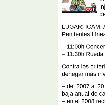
in
de
LUGAR: ICAM, A
Penitentes Líne
– 11:00h Conce
– 11:30h Rueda
Contra los crite
denegar más inv
– del 2007 al 20
baja anual de c
– en el 2008 rec