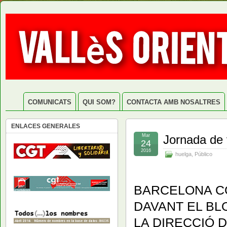
COMUNICATS
QUI SOM?
CONTACTA AMB NOSALTRES
ENLACES GENERALES
Mar
Jornada de 
24
2016
huelga
,
Público
BARCELONA C
DAVANT EL BL
LA DIRECCIÓ D