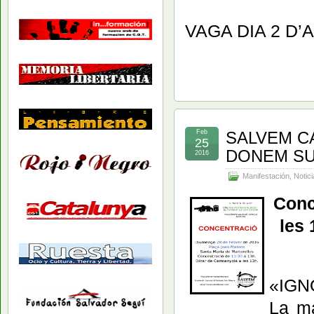
VAGA DIA 2 D’
Feb
SALVEM CA
25
DONEM SU
2016
Manifestación
,
Notici
Conc
les
«IGN
La ma