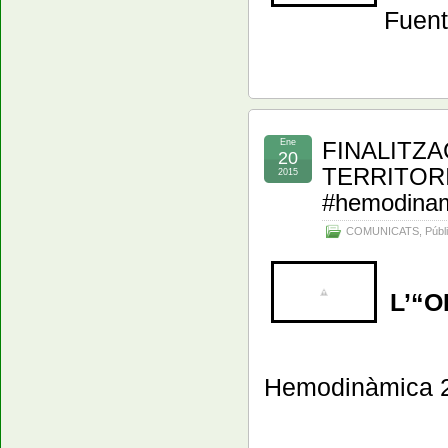
Fuent
Ene
FINALITZA
20
TERRITOR
2015
#hemodina
COMUNICATS
,
Públ
L’“
Hemodinàmica 24