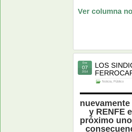
Ver columna no
Ene
LOS SIND
07
FERROCAR
2014
Noticia
,
Público
nuevamente d
y RENFE e
próximo uno 
consecuenc