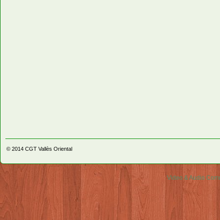
© 2014
CGT Vallès Oriental
Video & Audio Comm