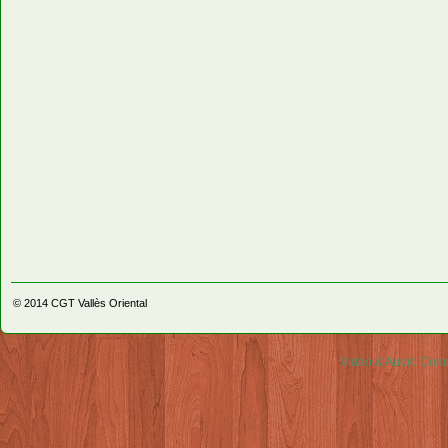
© 2014
CGT Vallès Oriental
Video & Audio Comm