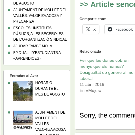
>> Article senc
DE AGOSTO
AJUNTAMENT DE MOLLET DEL
VALLÈS: VALORIZA ACOSA Y
Comparte esto:
PRECARIZA
ESCOLES I INSTITUTS
X
Facebook
PÚBLICS, A LES BECEROLES
DE L’ORGANITZACIÓ SINDICAL
AJUDAR TAMBÉ MOLA
Relacionado
FP DUAL : D’ESTUDIANTS A
«APRENDICES»
Per què les dones cobren
menys que els homes?
Desigualtat de gènere al mó
Entradas al Azar
laboral
HORARIO
11 abril 2016
DURANTE EL
En «Mujer»
MES DE AGOSTO
AJUNTAMENT DE
Sorry, the comment 
MOLLET DEL
VALLÈS:
VALORIZA ACOSA