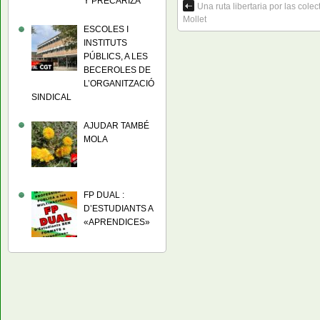
Y PRECARIZA
Una ruta libertaria por las cole
Mollet
ESCOLES I
INSTITUTS
PÚBLICS, A LES
BECEROLES DE
L’ORGANITZACIÓ
SINDICAL
AJUDAR TAMBÉ
MOLA
FP DUAL :
D’ESTUDIANTS A
«APRENDICES»