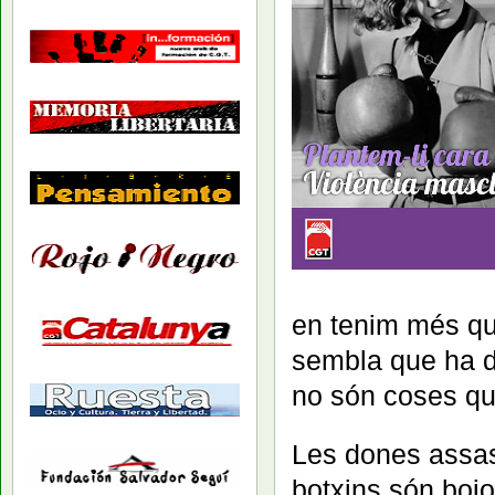
en tenim més qu
sembla que ha d
no són coses qu
Les dones assas
botxins són bojos