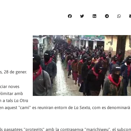
, 28 de gener.
ciar noves
delimitar amb
m a tals
La Otra
n en aquest "camí" es reuniran entorn de
La Sexta
, com es denominarà 
els passatges "protegits" amb la contrasenya "marichiweu", el subc