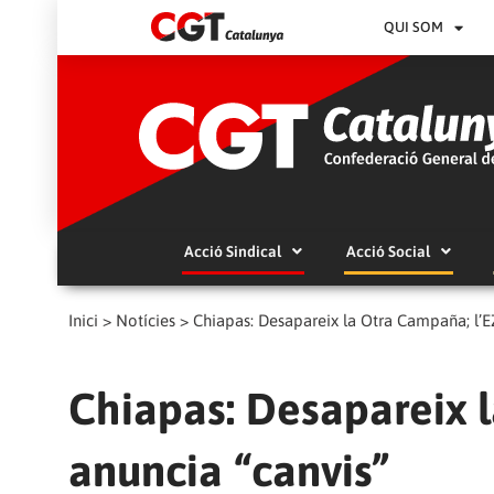
QUI SOM
Acció Sindical
Acció Social
Inici
>
Notícies
>
Chiapas: Desapareix la Otra Campaña; l’E
Chiapas: Desapareix 
anuncia “canvis”