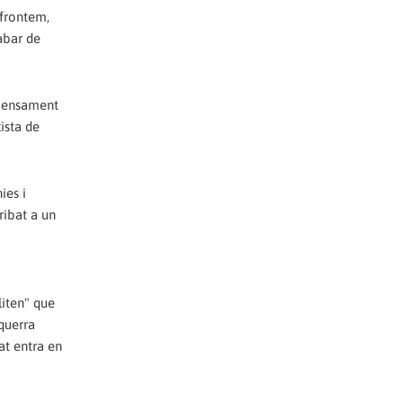
nfrontem,
abar de
e pensament
ista de
ies i
ribat a un
liten" que
squerra
at entra en