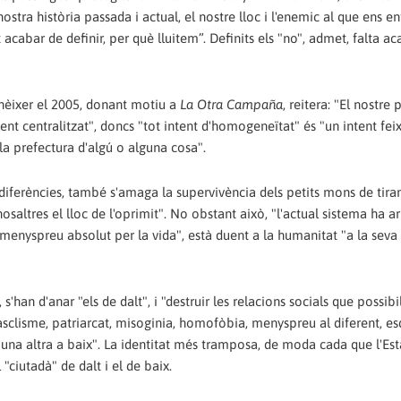
ostra història passada i actual, el nostre lloc i l'enemic al que ens e
cabar de definir, per què lluitem”. Definits els "no", admet, falta ac
onèixer el 2005, donant motiu a
La Otra Campaña
, reitera: "El nostr
 centralitzat", doncs "tot intent d'homogeneïtat" és "un intent feix
la prefectura d'algú o alguna cosa".
es diferències, també s'amaga la supervivència dels petits mons de tiran
osaltres el lloc de l'oprimit". No obstant això, "l'actual sistema ha ar
menyspreu absolut per la vida", està duent a la humanitat "a la seva
s'han d'anar "els de dalt", i "destruir les relacions socials que possibi
masclisme, patriarcat, misoginia, homofòbia, menyspreu al diferent, e
i una altra a baix". La identitat més tramposa, de moda cada que l'Est
 "ciutadà" de dalt i el de baix.