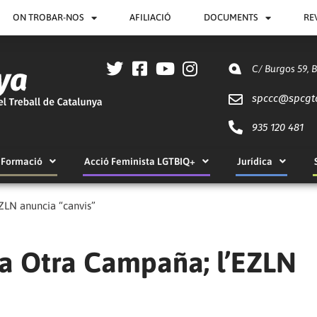
ON TROBAR-NOS
AFILIACIÓ
DOCUMENTS
RE
C/ Burgos 59, 
spccc@
spcgt
935 120 481
Formació
Acció Feminista LGTBIQ+
Jurídica
ZLN anuncia “canvis”
la Otra Campaña; l’EZLN