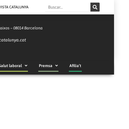
Search
VISTA CATALUNYA
Baixos – 08014 Barcelona
catalunya.cat
Salut laboral
Premsa
Afilia’t