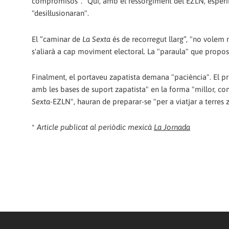
compromisos". "Qui, amb el ressorgiment del EZLN, esperi
"desil·lusionaran".
El “caminar de
La Sexta
és de recorregut llarg”, "no volem
s'aliarà a cap moviment electoral. La "paraula" que proposi 
Finalment, el portaveu zapatista demana "paciència". El pri
amb les bases de suport zapatista" en la forma "millor, co
Sexta
-EZLN", hauran de preparar-se "per a viatjar a terres z
*
Article publicat al periòdic mexicà
La Jornada