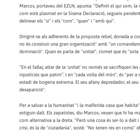
Marcos, portaveu del EZLN, apunta: “Definit el qui som, la n
com està plasmat en la Sisena Declaració, segueix pendent a
delinear els "si" i els "com", "quan" i "amb qui".
Dirigint-se als adherents de la proposta rebel, donada a c
no és construir una gran organització" amb "un comandament
dominació". Quan es parla de "unitat", s'omet que és "sota 
“En el fal·laç altar de la ‘unitat’ no només se sacrifiquen l
injustícies que patim”. I en "cada volta del món", és "per a n
estadi de bogeria extrema. El seu afany depredador, el seu 
desaparició".
Per a salvar a la humanitat "i la malferida casa que habita", 
estiguin dalt. Els zapatistes, diu Marcos, veuen que hi ha 
com alternativa a la dreta. "Però una cosa és ser-lo a dalt 
crisi, és la de "ciutadania", sosté. "No tenen res en comú" el