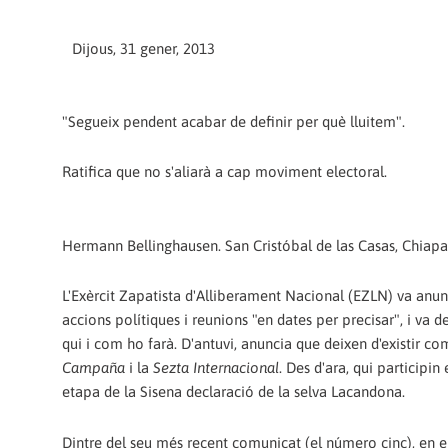
Dijous, 31 gener, 2013
"Segueix pendent acabar de definir per què lluitem".
Ratifica que no s'aliarà a cap moviment electoral.
Hermann Bellinghausen. San Cristóbal de las Casas, Chiapas
L'Exèrcit Zapatista d'Alliberament Nacional (EZLN) va anun
accions polítiques i reunions "en dates per precisar", i va 
qui i com ho farà. D'antuvi, anuncia que deixen d'existir co
Campaña
i la
Sezta Internacional
. Des d'ara, qui participi
etapa de la Sisena declaració de la selva Lacandona.
Dintre del seu més recent comunicat (el número cinc), en 