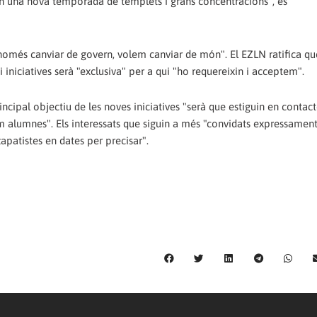
n una nova temporada de templets i grans concentracions", es
 només canviar de govern, volem canviar de món". El EZLN ratifica q
iniciatives serà "exclusiva" per a qui "ho requereixin i acceptem".
ncipal objectiu de les noves iniciatives "serà que estiguin en contact
m alumnes". Els interessats que siguin a més "convidats expressamen
apatistes en dates per precisar".