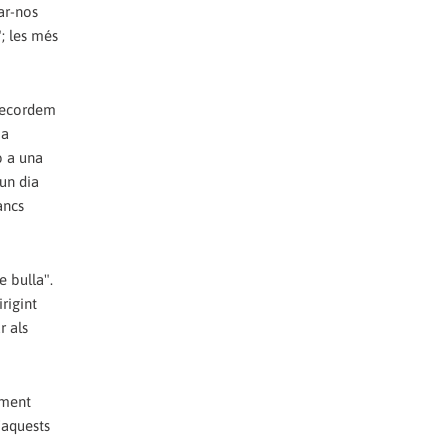
ar-nos
; les més
 Recordem
 a
ó a una
 un dia
ancs
e bulla".
rigint
r als
ament
'aquests