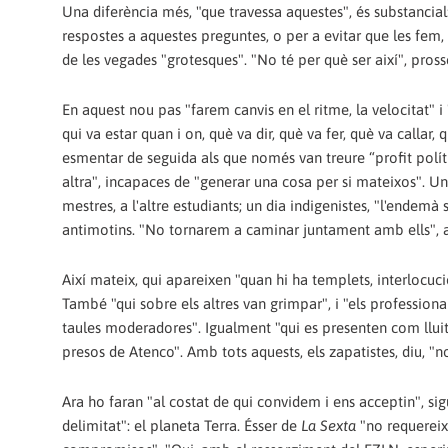
Una diferència més, "que travessa aquestes", és substancial
respostes a aquestes preguntes, o per a evitar que les fem,
de les vegades "grotesques". "No té per què ser així", pross
En aquest nou pas "farem canvis en el ritme, la velocitat"
qui va estar quan i on, què va dir, què va fer, què va callar,
esmentar de seguida als que només van treure “profit polí
altra", incapaces de "generar una cosa per si mateixos". Un 
mestres, a l'altre estudiants; un dia indigenistes, "l'endemà
antimotins. "No tornarem a caminar juntament amb ells", 
Així mateix, qui apareixen "quan hi ha templets, interlocuci
També "qui sobre els altres van grimpar", i "els professiona
taules moderadores". Igualment "qui es presenten com lluit
presos de Atenco". Amb tots aquests, els zapatistes, diu, "
Ara ho faran "al costat de qui convidem i ens acceptin", sig
delimitat": el planeta Terra. Ésser de
La Sexta
"no requereix