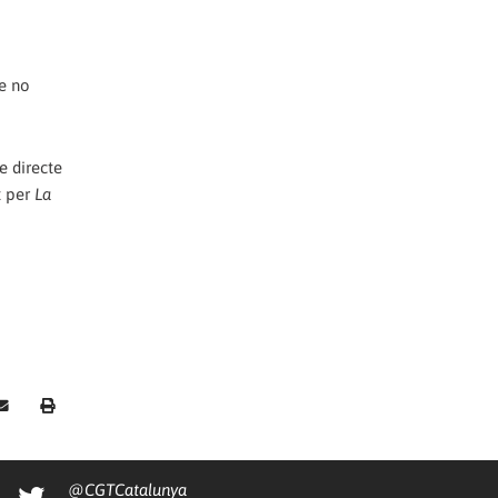
ue no
e directe
t per
La
@CGTCatalunya