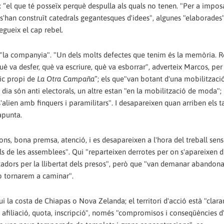
: “el que té posseïx perquè despulla als quals no tenen. "Per a impos
 s'han construït catedrals gegantesques d'idees", algunes "elaborades"
egueix el cap rebel.
 i "la companyia". "Un dels molts defectes que tenim és la memòria.
 què va desfer, què va escriure, què va esborrar", adverteix Marcos, per
tic propi de
La Otra Campaña
”; els que"van botant d'una mobilitzaci
dia són anti electorals, un altre estan "en la mobilització de moda";
 s'alien amb finquers i paramilitars". I desapareixen quan arriben els t
apunta.
ons, bona premsa, atenció, i es desapareixen a l'hora del treball sens
ls de les assemblees". Qui "reparteixen derrotes per on s'apareixen di
adors per la llibertat dels presos", però que "van demanar abandona
no tornarem a caminar".
ui la costa de Chiapas o Nova Zelanda; el territori d'acció està "clar
 afiliació, quota, inscripció", només "compromisos i conseqüències d