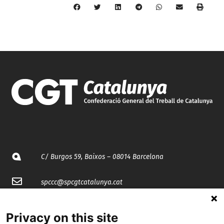
C/ Burgos 59, Baixos – 08014 Barcelona
spccc@
spcgtcatalunya.cat
935 120 481
Privacy on this site