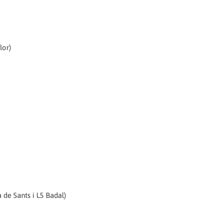
lor)
a de Sants i L5 Badal)