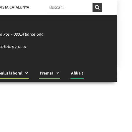
Search
VISTA CATALUNYA
Baixos – 08014 Barcelona
catalunya.cat
Salut laboral
Premsa
Afilia’t