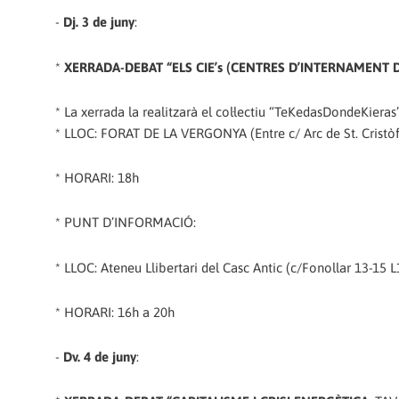
-
Dj. 3 de juny
:
*
XERRADA-DEBAT “ELS CIE’s (CENTRES D’INTERNAMENT 
* La xerrada la realitzarà el col·lectiu “TeKedasDondeKieras
* LLOC: FORAT DE LA VERGONYA (Entre c/ Arc de St. Cristòf
* HORARI: 18h
* PUNT D’INFORMACIÓ:
* LLOC: Ateneu Llibertari del Casc Antic (c/Fonollar 13-15
L
* HORARI: 16h a 20h
-
Dv. 4 de juny
: