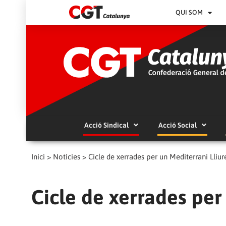
QUI SOM
Acció Sindical
Acció Social
Inici
>
Notícies
>
Cicle de xerrades per un Mediterrani Lliur
Cicle de xerrades per