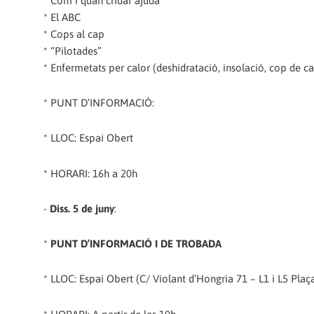
* Com i quan cridar ajuda
* El ABC
* Cops al cap
* “Pilotades”
* Enfermetats per calor (deshidratació, insolació, cop de ca
* PUNT D’INFORMACIÓ:
* LLOC: Espai Obert
* HORARI: 16h a 20h
-
Diss. 5 de juny
:
*
PUNT D’INFORMACIÓ I DE TROBADA
* LLOC: Espai Obert (C/ Violant d’Hongria 71 –
L1 i L5 Plaç