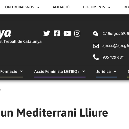
ON TROBAR-NOS
AFILIACIÓ
DOCUMENTS
RE
C/ Burgos 59, 
spccc@
spcgt
935 120 481
Formació
Acció Feminista LGTBIQ+
Jurídica
e
 un Mediterrani Lliure