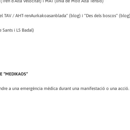
 (Tren d’Alta Velocitat) i MAT (línia de Molt Alta Tensió)”
ra el TAV / AHT-renAurkakoasanblada” (blog) i “Des dels boscos” (blog
e Sants i L5 Badal)
DE “MEDIKAOS“
ndre a una emergència mèdica durant una manifestació o una acció. 