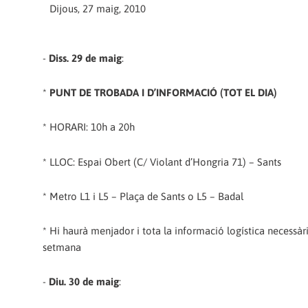
Dijous, 27 maig, 2010
-
Diss. 29 de maig
:
*
PUNT DE TROBADA I D’INFORMACIÓ (TOT EL DIA)
* HORARI: 10h a 20h
* LLOC: Espai Obert (C/ Violant d’Hongria 71) – Sants
* Metro L1 i L5 – Plaça de Sants o L5 – Badal
* Hi haurà menjador i tota la informació logística necessàri
setmana
-
Diu. 30 de maig
: