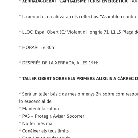
*
XERRADA-DEBAT “CAPITALISME I CRISI ENERGÈTICA
: TAV
* La xerrada la realitzaran els col·lectius: “Asamblea cont
* LLOC: Espai Obert (C/ Violant d’Hongria 71,
L1,L5 Plaça d
* HORARI: 16:30h
* DESPRÉS DE LA XERRADA, A LES 19H:
*
TALLER OBERT SOBRE ELS PRIMERS AUXILIS A CÀRREC 
* Serà un taller bàsic de mes o menys 2h, sobre com respo
lo esecencial de:
* Mantenir la calma
* PAS – Protegir, Avisar, Socorrer
* No fer més mal
* Conèixer els teus límits