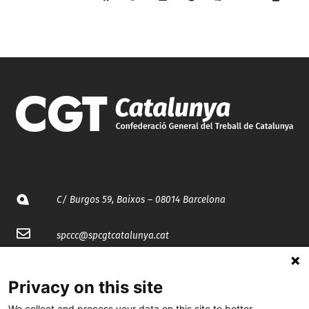
C/ Burgos 59, Baixos – 08014 Barcelona
spccc@
spcgtcatalunya.cat
935 120 481
Privacy on this site
We collect and process your data on this site to better