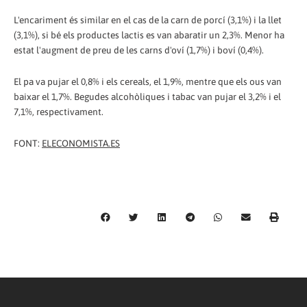
L'encariment és similar en el cas de la carn de porcí (3,1%) i la llet
(3,1%), si bé els productes lactis es van abaratir un 2,3%. Menor ha
estat l'augment de preu de les carns d'oví (1,7%) i boví (0,4%).
El pa va pujar el 0,8% i els cereals, el 1,9%, mentre que els ous van
baixar el 1,7%. Begudes alcohòliques i tabac van pujar el 3,2% i el
7,1%, respectivament.
FONT:
ELECONOMISTA.ES