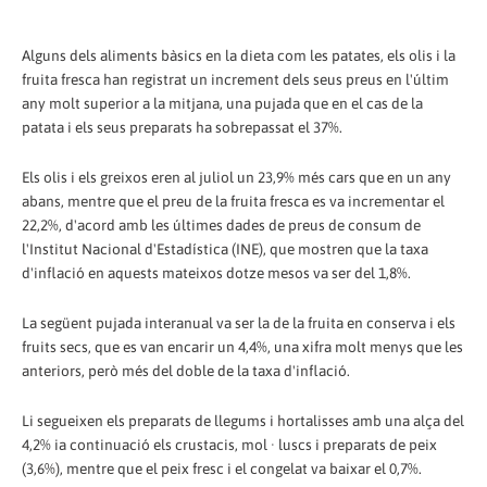
Alguns dels aliments bàsics en la dieta com les patates, els olis i la
fruita fresca han registrat un increment dels seus preus en l'últim
any molt superior a la mitjana, una pujada que en el cas de la
patata i els seus preparats ha sobrepassat el 37%.
Els olis i els greixos eren al juliol un 23,9% més cars que en un any
abans, mentre que el preu de la fruita fresca es va incrementar el
22,2%, d'acord amb les últimes dades de preus de consum de
l'Institut Nacional d'Estadística (INE), que mostren que la taxa
d'inflació en aquests mateixos dotze mesos va ser del 1,8%.
La següent pujada interanual va ser la de la fruita en conserva i els
fruits secs, que es van encarir un 4,4%, una xifra molt menys que les
anteriors, però més del doble de la taxa d'inflació.
Li segueixen els preparats de llegums i hortalisses amb una alça del
4,2% ia continuació els crustacis, mol · luscs i preparats de peix
(3,6%), mentre que el peix fresc i el congelat va baixar el 0,7%.