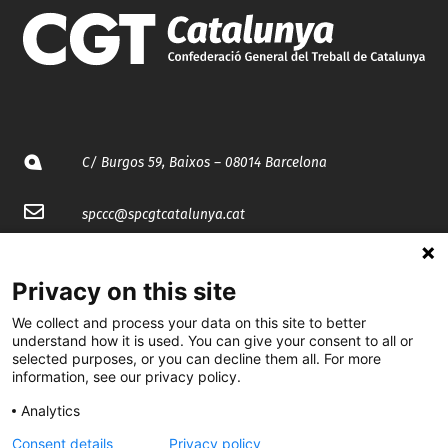
C/ Burgos 59, Baixos – 08014 Barcelona
spccc@
spcgtcatalunya.cat
935 120 481
Privacy on this site
@CGTCatalunya
We collect and process your data on this site to better
understand how it is used. You can give your consent to all or
selected purposes, or you can decline them all. For more
cgtcatalunya
information, see our privacy policy.
CGTCatalunya
Analytics
cgtcatalunya
Consent details
Privacy policy