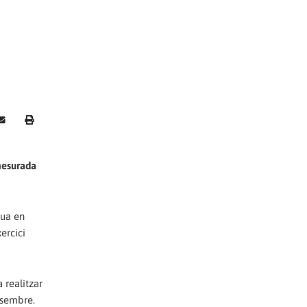
mesurada
nua en
ercici
 realitzar
desembre.