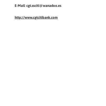
E-Mail: cgt.ssciti@wanadoo.es
http://www.cgtcitibank.com