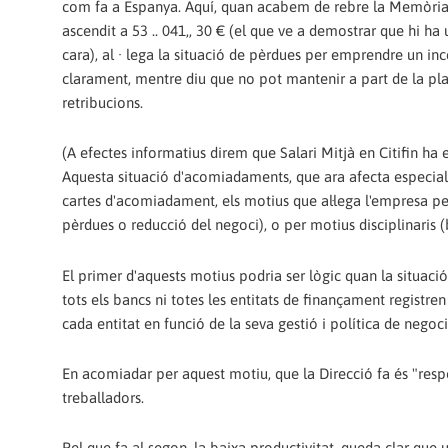
com fa a Espanya. Aquí, quan acabem de rebre la Memòria 
ascendit a 53 .. 041,, 30 € (el que ve a demostrar que hi ha u
cara), al · lega la situació de pèrdues per emprendre un i
clarament, mentre diu que no pot mantenir a part de la pl
retribucions.
(A efectes informatius direm que Salari Mitjà en Citifin ha est
Aquesta situació d'acomiadaments, que ara afecta especialme
cartes d'acomiadament, els motius que al·lega l'empresa per
pèrdues o reducció del negoci), o per motius disciplinaris (
El primer d'aquests motius podria ser lògic quan la situació 
tots els bancs ni totes les entitats de finançament registren 
cada entitat en funció de la seva gestió i política de negoci
En acomiadar per aquest motiu, que la Direcció fa és "respon
treballadors.
Pel que fa al segon, la baixa productivitat, queda clar qu