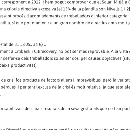
corresponent a 2012, i hem pogut comprovar que el Salari Mitjà a 
na cúpula directiva excessiva [el 13% de la plantilla són Nivells 1 i 2]
ncessant procés d'acomiadaments de treballadors d'inferior categoria.
antilla, sí que pot mantenir a un gran nombre de directius amb molt 
at de 31 .. 605,, 36 €) ..
nt a Citibank i Citirecovery, no pot ser més reprovable. A la vista 
 desfer-se dels treballadors solen ser dos: per causes objectives (sit
baixa productivitat).
de crisi fos producte de factors aliens i imprevisibles, però la veritat
pèrdues, i per tant l'excusa de la crisi és molt relativa, ja que esta af
.
sabilitzar" dels mals resultats de la seva gestió als que no han parti
e una Direcció que presenta com gestió un resultat anual de pèrdues 