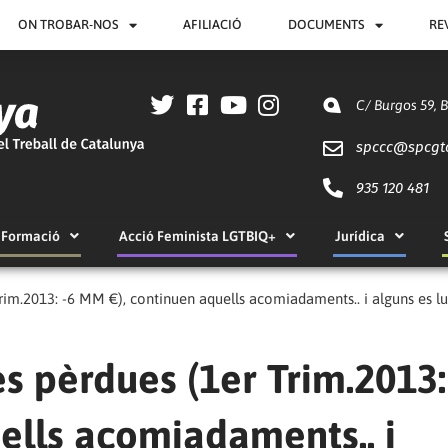
ON TROBAR-NOS
AFILIACIÓ
DOCUMENTS
RE
C/ Burgos 59, 
spccc@
spcgt
935 120 481
Formació
Acció Feminista LGTBIQ+
Jurídica
Trim.2013: -6 MM €), continuen aquells acomiadaments.. i alguns es l
s pèrdues (1er Trim.2013:
ells acomiadaments.. i