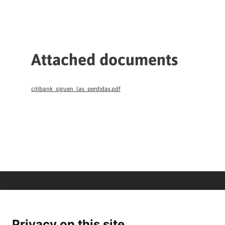
Attached documents
citibank_siguen_las_perdidas.pdf
Privacy on this site