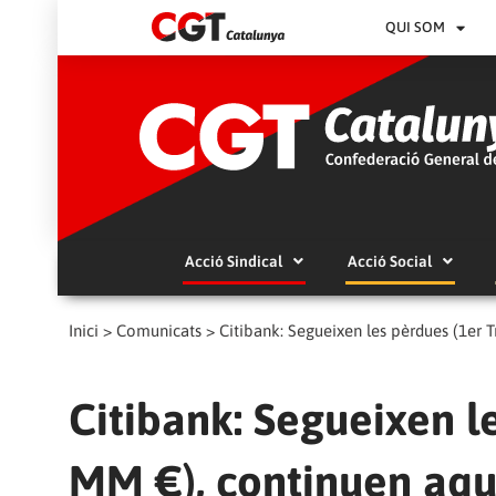
QUI SOM
Acció Sindical
Acció Social
Inici
>
Comunicats
>
Citibank: Segueixen les pèrdues (1er 
Citibank: Segueixen le
MM €), continuen aqu