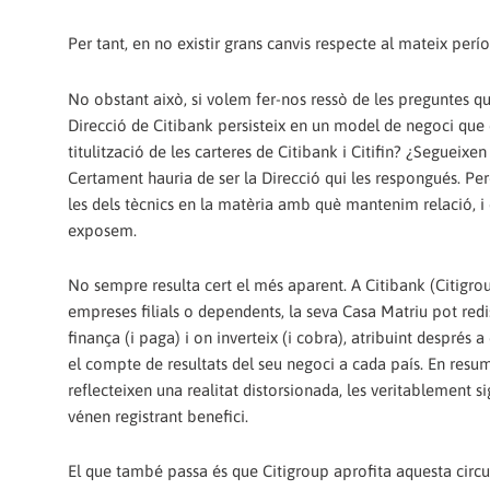
Per tant, en no existir grans canvis respecte al mateix pe
No obstant això, si volem fer-nos ressò de les preguntes q
Direcció de Citibank persisteix en un model de negoci que é
titulització de les carteres de Citibank i Citifin? ¿Seguei
Certament hauria de ser la Direcció qui les respongués. Pe
les dels tècnics en la matèria amb què mantenim relació, i 
exposem.
No sempre resulta cert el més aparent. A Citibank (Citigro
empreses filials o dependents, la seva Casa Matriu pot redist
finança (i paga) i on inverteix (i cobra), atribuint després a
el compte de resultats del seu negoci a cada país. En resum
reflecteixen una realitat distorsionada, les veritablement s
vénen registrant benefici.
El que també passa és que Citigroup aprofita aquesta circu