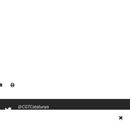
@CGTCatalunya
cgtcatalunya
CGTCatalunya