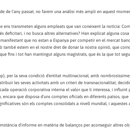
ríode de l'any passat, no farem una anàlisi més ampli en aquest momen
ue ens transmeten alguns empleats que van coneixent la notícia: Com
s deficitari, i no busca altres alternatives? Han explicat alguna cosa
xen manifestant que no estan a Espanya per competir en el mercat banc
rò també estem en el nostre dret de donar la nostra opinió, que coi
que fins i tot han mantingut alguns magistrats, que és la que tot segu
up), per la seva condició d'entitat multinacional, amb nombrosíssimes
ribuir les seves activitats amb un criteri de transnacionalitat, decidi
 cada operació corporativa interna el valor que li interessa, i influint 
, encara que disposa d'uns comptes oficials en diferents països, que
ignificatives són els comptes consolidats a nivell mundial, i aquestes 
mstància d'informe en matèria de balanços per aconseguir altres obj