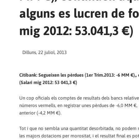
alguns es lucren de 
mig 2012: 53.041,3 €)
Dilluns, 22 juliol, 2013
Citibank: Segueixen les pèrdues (1er Trim.2013: -6 MM €),
(Salari mig 2012: 53 041,3 €)
Un cop oficials els comptes de resultats dels bancs relativ
números vermells, en registrar unes pèrdues de -6,0 MM €, re
anterior (-4,2 MM €).
Tot i que no sembla una quantitat desorbitada, no podem me
les majors dotacions per morositat, i el resultat final es p