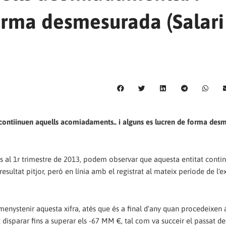
forma desmesurada (Salari
, contiinuen aquells acomiadaments.. i alguns es lucren de forma des
es al 1r trimestre de 2013, podem observar que aquesta entitat conti
sultat pitjor, però en línia amb el registrat al mateix període de l'ex
nystenir aquesta xifra, atès que és a final d'any quan procedeixen a
ot disparar fins a superar els -67 MM €, tal com va succeir el passat 