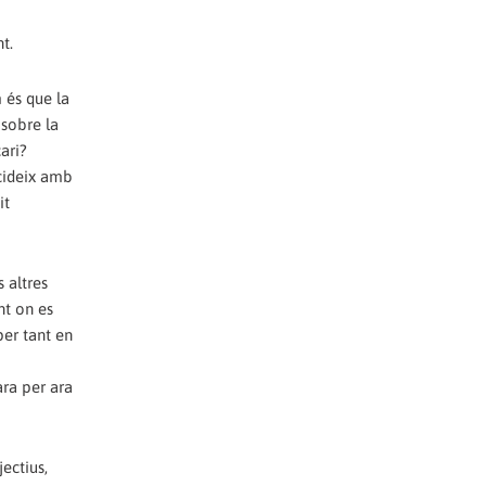
t.
 és que la
 sobre la
ari?
ncideix amb
it
 altres
nt on es
per tant en
ara per ara
ectius,