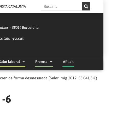
Search
VISTA CATALUNYA
Baixos – 08014 Barcelona
catalunya.cat
Salut laboral
Premsa
Afilia’t
ucren de forma desmesurada (Salari mig 2012: 53.041,3 €)
 -6