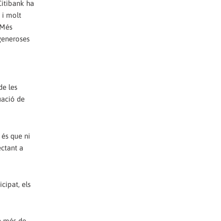
Citibank ha
 i molt
 Més
generoses
de les
uació de
 és que ni
ectant a
cipat, els
de més de