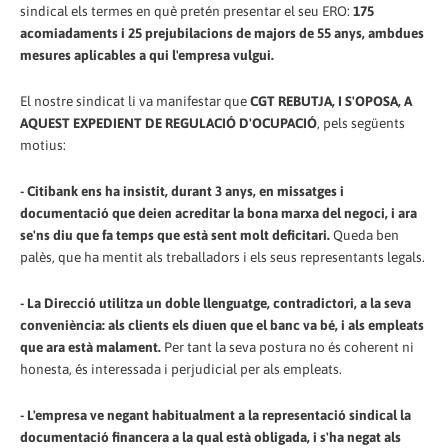
sindical els termes en què pretén presentar el seu ERO:
175
acomiadaments i 25 prejubilacions de majors de 55 anys, ambdues
mesures aplicables a qui l'empresa vulgui.
El nostre sindicat li va manifestar que
CGT REBUTJA, I S'OPOSA, A
AQUEST EXPEDIENT DE REGULACIÓ D'OCUPACIÓ
, pels següents
motius:
- Citibank ens ha insistit, durant 3 anys, en missatges i
documentació que deien acreditar la bona marxa del negoci, i ara
se'ns diu que fa temps que està sent molt deficitari.
Queda ben
palès, que ha mentit als treballadors i els seus representants legals.
- La Direcció utilitza un doble llenguatge, contradictori, a la seva
conveniència: als clients els diuen que el banc va bé, i als empleats
que ara està malament.
Per tant la seva postura no és coherent ni
honesta, és interessada i perjudicial per als empleats.
- L'empresa ve negant habitualment a la representació sindical la
documentació financera a la qual està obligada, i s'ha negat als