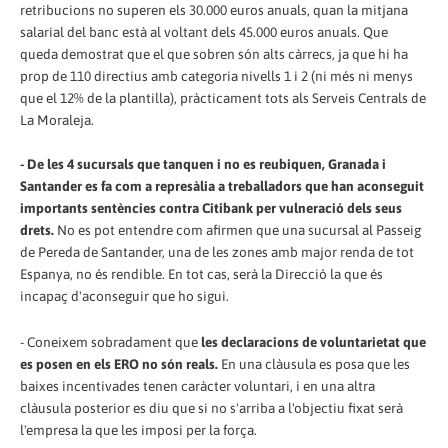
retribucions no superen els 30.000 euros anuals, quan la mitjana
salarial del banc està al voltant dels 45.000 euros anuals. Que
queda demostrat que el que sobren són alts càrrecs, ja que hi ha
prop de 110 directius amb categoria nivells 1 i 2 (ni més ni menys
que el 12% de la plantilla), pràcticament tots als Serveis Centrals de
La Moraleja.
- De les 4 sucursals que tanquen i no es reubiquen, Granada i
Santander es fa com a represàlia a treballadors que han aconseguit
importants sentències contra Citibank per vulneració dels seus
drets.
No es pot entendre com afirmen que una sucursal al Passeig
de Pereda de Santander, una de les zones amb major renda de tot
Espanya, no és rendible. En tot cas, serà la Direcció la que és
incapaç d'aconseguir que ho sigui.
- Coneixem sobradament que
les declaracions de voluntarietat que
es posen en els ERO no són reals.
En una clàusula es posa que les
baixes incentivades tenen caràcter voluntari, i en una altra
clàusula posterior es diu que si no s'arriba a l'objectiu fixat serà
l'empresa la que les imposi per la força.