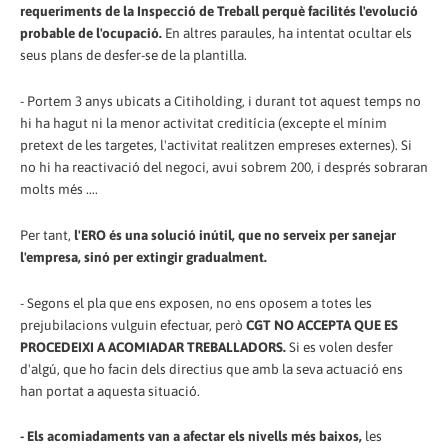
requeriments de la Inspecció de Treball perquè facilités l'evolució
probable de l'ocupació.
En altres paraules, ha intentat ocultar els
seus plans de desfer-se de la plantilla.
- Portem 3 anys ubicats a Citiholding, i durant tot aquest temps no
hi ha hagut ni la menor activitat creditícia (excepte el mínim
pretext de les targetes, l'activitat realitzen empreses externes). Si
no hi ha reactivació del negoci, avui sobrem 200, i després sobraran
molts més ....
Per tant,
l'ERO és una solució inútil, que no serveix per sanejar
l'empresa, sinó per extingir gradualment.
- Segons el pla que ens exposen, no ens oposem a totes les
prejubilacions vulguin efectuar, però
CGT NO ACCEPTA QUE ES
PROCEDEIXI A ACOMIADAR TREBALLADORS.
Si es volen desfer
d'algú, que ho facin dels directius que amb la seva actuació ens
han portat a aquesta situació.
- Els acomiadaments van a afectar els nivells més baixos,
les