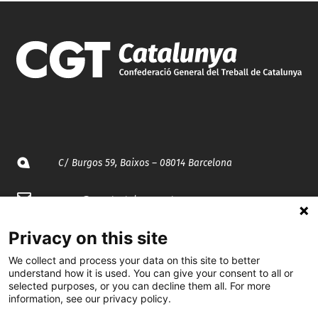
C/ Burgos 59, Baixos – 08014 Barcelona
spccc@
spcgtcatalunya.cat
935 120 481
Privacy on this site
We collect and process your data on this site to better
understand how it is used. You can give your consent to all or
@CGTCatalunya
selected purposes, or you can decline them all. For more
information, see our privacy policy.
cgtcatalunya