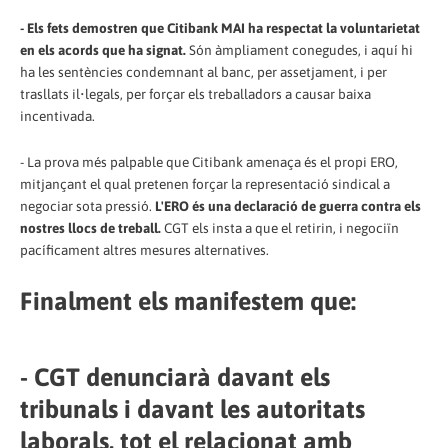
- Els fets demostren que Citibank MAI ha respectat la voluntarietat
en els acords que ha signat.
Són àmpliament conegudes, i aquí hi
ha les sentències condemnant al banc, per assetjament, i per
trasllats il•legals, per forçar els treballadors a causar baixa
incentivada.
- La prova més palpable que Citibank amenaça és el propi ERO,
mitjançant el qual pretenen forçar la representació sindical a
negociar sota pressió.
L'ERO és una declaració de guerra contra els
nostres llocs de treball.
CGT els insta a que el retirin, i negociïn
pacíficament altres mesures alternatives.
Finalment els manifestem que:
- CGT denunciarà davant els
tribunals i davant les autoritats
laborals, tot el relacionat amb