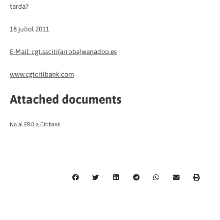
tarda?
18 juliol 2011
E-Mail: cgt.ssciti(arroba)wanadoo.es
www.cgtcitibank.com
Attached documents
No al ERO a Citibank