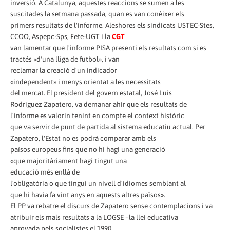
inversió. A Catalunya, aquestes reaccions se sumen a les
suscitades la setmana passada, quan es van conèixer els
primers resultats de l'informe. Aleshores els sindicats USTEC-Stes,
CCOO, Aspepc·Sps, Fete-UGT i la
CGT
van lamentar que l'informe PISA presenti els resultats com si es
tractés «d'una lliga de futbol», i van
reclamar la creació d'un indicador
«independent» i menys orientat a les necessitats
del mercat. El president del govern estatal, José Luis
Rodríguez Zapatero, va demanar ahir que els resultats de
l'informe es valorin tenint en compte el context històric
que va servir de punt de partida al sistema educatiu actual. Per
Zapatero, l'Estat no es podrà comparar amb els
països europeus fins que no hi hagi una generació
«que majoritàriament hagi tingut una
educació més enllà de
l'obligatòria o que tingui un nivell d'idiomes semblant al
que hi havia fa vint anys en aquests altres països».
El PP va rebatre el discurs de Zapatero sense contemplacions i va
atribuir els mals resultats a la LOGSE –la llei educativa
aprovada pels socialistes el 1990.