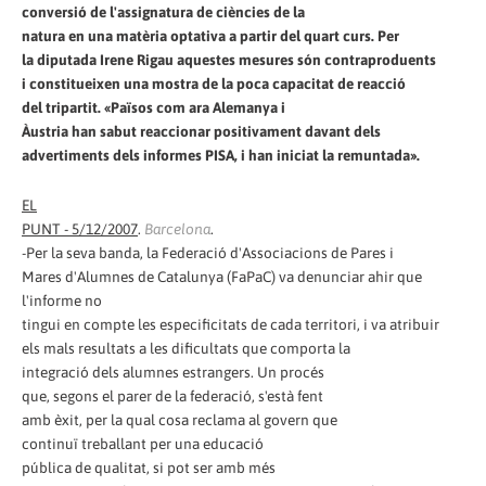
conversió de l'assignatura de ciències de la
natura en una matèria optativa a partir del quart curs. Per
la diputada Irene Rigau aquestes mesures són contraproduents
i constitueixen una mostra de la poca capacitat de reacció
del tripartit. «Països com ara Alemanya i
Àustria han sabut reaccionar positivament davant dels
advertiments dels informes PISA, i han iniciat la remuntada».
EL
PUNT - 5/12/2007
.
Barcelona
.
-Per la seva banda, la Federació d'Associacions de Pares i
Mares d'Alumnes de Catalunya (FaPaC) va denunciar ahir que
l'informe no
tingui en compte les especificitats de cada territori, i va atribuir
els mals resultats a les dificultats que comporta la
integració dels alumnes estrangers. Un procés
que, segons el parer de la federació, s'està fent
amb èxit, per la qual cosa reclama al govern que
continuï treballant per una educació
pública de qualitat, si pot ser amb més