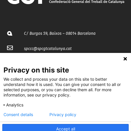
C/ Burgos 59, Baixos – 08014 Barcelona
spccc@
spcgtcatalunya.cat
935 120 481
Privacy on this site
We collect and process your data on this site to better
@CGTCatalunya
understand how it is used. You can give your consent to all or
selected purposes, or you can decline them all. For more
cgtcatalunya
information, see our privacy policy.
CGTCatalunya
Analytics
cgtcatalunya
Consent details
Privacy policy
Accept all