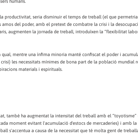
éssers humans.
la productivitat, seria disminuir el temps de treball (el que permetria
ls amos del poder, amb el pretext de combatre la crisi i la desocupaci
ris, augmenten la jornada de treball, introduïxen la “flexibilitat labor
a qual, mentre una ínfima minoria manté confiscat el poder i acumul
e crisi) les necessitats mínimes de bona part de la població mundial
piracions materials i espirituals.
tat, també ha augmentat la intensitat del treball amb el “toyotisme”
cada moment evitant l'acumulació d'estocs de mercaderies) i amb la f
ball s'accentua a causa de la necessitat que té molta gent de trebal