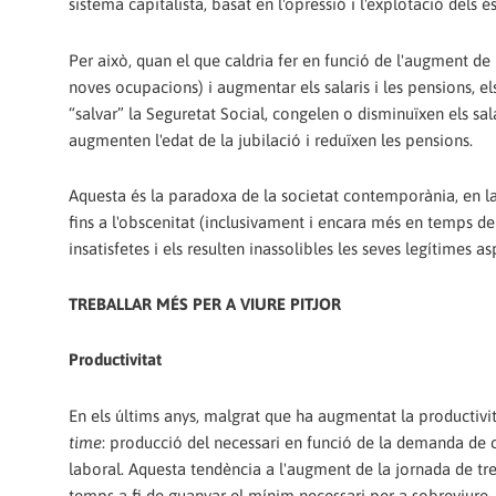
sistema capitalista, basat en l'opressió i l'explotació dels 
Per això, quan el que caldria fer en funció de l'augment de 
noves ocupacions) i augmentar els salaris i les pensions, e
“salvar” la Seguretat Social, congelen o disminuïxen els sala
augmenten l'edat de la jubilació i reduïxen les pensions.
Aquesta és la paradoxa de la societat contemporània, en l
fins a l'obscenitat (inclusivament i encara més en temps d
insatisfetes i els resulten inassolibles les seves legítimes as
TREBALLAR MÉS PER A VIURE PITJOR
Productivitat
En els últims anys, malgrat que ha augmentat la productivi
time
: producció del necessari en funció de la demanda de 
laboral. Aquesta tendència a l'augment de la jornada de tre
temps a fi de guanyar el mínim necessari per a sobreviure.