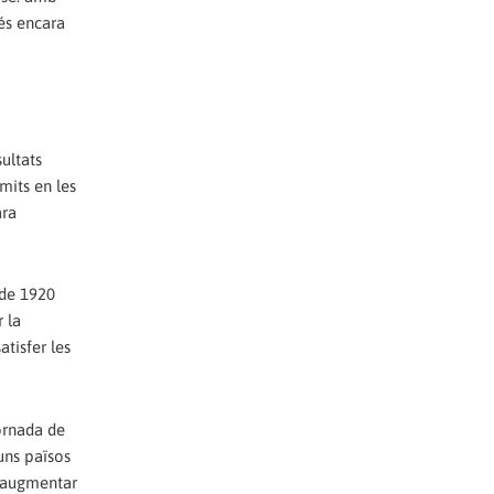
és encara
ultats
mits en les
ara
 de 1920
r la
tisfer les
ornada de
uns països
a augmentar