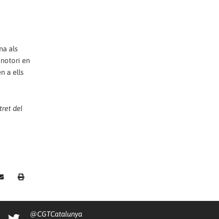
na als
 notori en
n a ells
tret del
@CGTCatalunya