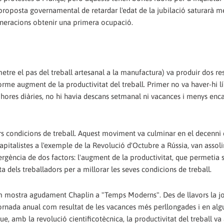
 proposta governamental de retardar l'edat de la jubilació saturarà m
eneracions obtenir una primera ocupació.
tre el pas del treball artesanal a la manufactura) va produir dos res
orme augment de la productivitat del treball. Primer no va haver-hi lí
 hores diàries, no hi havia descans setmanal ni vacances i menys enc
lors condicions de treball. Aquest moviment va culminar en el decenni
apitalistes a l'exemple de la Revolució d'Octubre a Rússia, van assoli
gència de dos factors: l'augment de la productivitat, que permetia sa
 dels treballadors per a millorar les seves condicions de treball.
om mostra agudament Chaplin a "Temps Moderns". Des de llavors la j
 jornada anual com resultat de les vacances més perllongades i en alg
ue, amb la revolució cientificotècnica, la productivitat del treball v