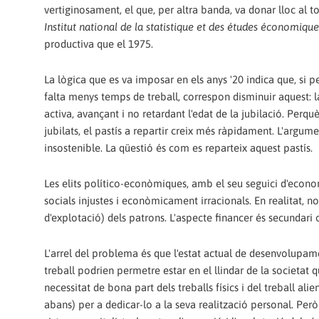
vertiginosament, el que, per altra banda, va donar lloc al
Institut national de la statistique et des études économique
productiva que el 1975.
La lògica que es va imposar en els anys '20 indica que, si p
falta menys temps de treball, correspon disminuir aquest: 
activa, avançant i no retardant l'edat de la jubilació. Per
jubilats, el pastís a repartir creix més ràpidament. L'argu
insostenible. La qüestió és com es reparteix aquest pastís.
Les elits político-econòmiques, amb el seu seguici d'econom
socials injustes i econòmicament irracionals. En realitat, n
d'explotació) dels patrons. L'aspecte financer és secundari
L'arrel del problema és que l'estat actual de desenvolupame
treball podrien permetre estar en el llindar de la societat q
necessitat de bona part dels treballs físics i del treball ali
abans) per a dedicar-lo a la seva realització personal. Per