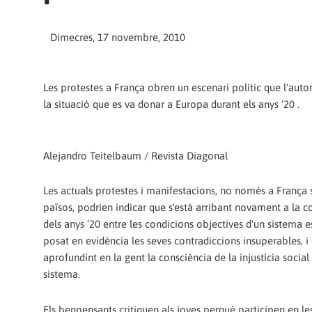
Dimecres, 17 novembre, 2010
Les protestes a França obren un escenari polític que l'aut
la situació que es va donar a Europa durant els anys ‘20 .
Alejandro Teitelbaum / Revista Diagonal
Les actuals protestes i manifestacions, no només a França s
països, podrien indicar que s'està arribant novament a la 
dels anys ‘20 entre les condicions objectives d'un sistema e
posat en evidència les seves contradiccions insuperables, i e
aprofundint en la gent la consciència de la injustícia social
sistema.
Els benpensants critiquen als joves perquè participen en l