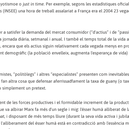
 toyotismoe o
just in time
. Per exemple, segons les estadístiques oficial
s
(INSEE) una hora de treball assalariat a França era el 2004 23 veg
er a satisfer la demanda del mercat consumidor (“d'actius” i de “passi
la jornada diària, setmanal i anual. I també el temps total de la vid
què, encara que els actius siguin relativament cada vegada menys en pr
ment demogràfic (la població envelleix, augmenta l'esperança de vida) 
istes, “politòlegs” i altres “especialistes” presenten com inevitables
o fan altra cosa que defensar aferrissadfament la taxa de guany (o ta
 o simplement un pretext.
nt de les forces productives i el formidable increment de la producti
ue va albirar Marx fa més d'un segle i mig: l'ésser humà alliberat de l
enat, i disposant de més temps lliure (durant la seva vida activa i jubil
ò l'alliberament del ésser humà està en contradicció amb l'essència m