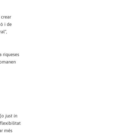
 crear
ó i de
al”,
a riqueses
 romanen
 (o
just in
lexibilitat
lar més