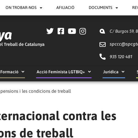
ON TROBAR-NOS
AFILIACIÓ
DOCUMENTS
RE
C/ Burgos 59, 
spccc@
spcgt
935 120 481
Formació
Acció Feminista LGTBIQ+
Jurídica
 pensions i les condicions de treball
ternacional contra les
ons de treball