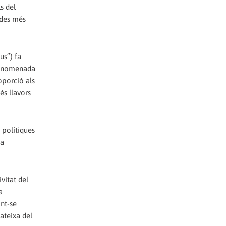
s del
ades més
us”) fa
a anomenada
oporció als
és llavors
 polítiques
xa
vitat del
a
ant-se
ateixa del