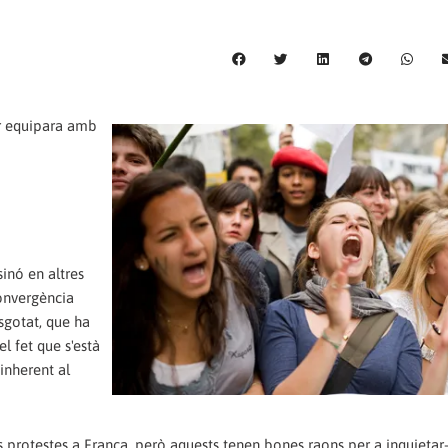
or equipara amb
inó en altres
convergència
sgotat, que ha
l fet que s'està
 inherent al
es protestes a França, però aquests tenen bones raons per a inquietar