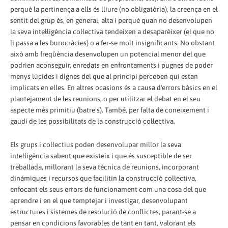
perquè la pertinença a ells és lliure (no obligatòria), la creença en el
sentit del grup és, en general, alta i perquè quan no desenvolupen
la seva intel·ligència col·lectiva tendeixen a desaparèixer (el que no
li passa a les burocràcies) o a fer-se molt insignificants. No obstant
això amb freqüència desenvolupen un potencial menor del que
podrien aconseguir, enredats en enfrontaments i pugnes de poder
menys lúcides i dignes del que al principi perceben qui estan
implicats en elles. En altres ocasions és a causa d'errors bàsics en el
plantejament de les reunions, o per utilitzar el debat en el seu
aspecte més primitiu (batre's). També, per falta de coneixement i
gaudi de les possibilitats de la construcció col·lectiva.
Els grups i col·lectius poden desenvolupar millor la seva
intel·ligència sabent que existeix i que és susceptible de ser
treballada, millorant la seva tècnica de reunions, incorporant
dinàmiques i recursos que facilitin la construcció col·lectiva,
enfocant els seus errors de funcionament com una cosa del que
aprendre i en el que temptejar i investigar, desenvolupant
estructures i sistemes de resolució de conflictes, parant-se a
pensar en condicions favorables de tant en tant, valorant els