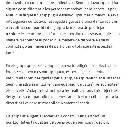
desenvolupar construccions col·lectives. Sembla llavors que hi ha
alguna cosa, diferent a les persones mateixes, però construït per
elles, que fa que un grup pugui desenvolupar més o menys la seva
intel·ligència col·lectiva. Tal vegada sigui el sistema d'interaccions,
o la cultura compartida del grup, o la manera de plantejar i
resoldre les reunions, o la forma de coordinar els seus treballs, o la
manera d'entendre el poder, o la manera de resoldre els seus
conflictes, o les maneres de participar o tots aquests aspectes
junts.
En els grups que desenvolupen la seva intel·ligència col·lectiva les
forces se sumen o es multipliquen, es perceben els mèrits
individuals com desitjables per al grup, se sap renunciar a una idea
quan una altra és millor (encara que sigui de l'altre), se ‘socialitzen’
els cervells, s'adapta l'estructura a les realitzacions i als objectius
del grup, es compatibilitza el benestar amb el treball, s'aprofita la
diversitat i es construeix col·lectivament el sentit.
Els grups intel·ligents tendeixen a construir una estructura
horitzontal en la qual les persones poden participar, decidir,