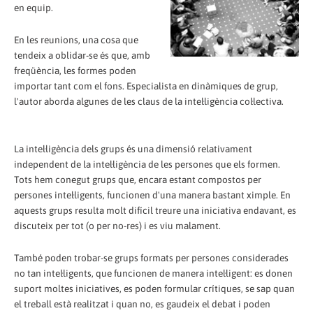
en equip.
En les reunions, una cosa que
tendeix a oblidar-se és que, amb
freqüència, les formes poden
importar tant com el fons. Especialista en dinàmiques de grup,
l'autor aborda algunes de les claus de la intel·ligència col·lectiva.
La intel·ligència dels grups és una dimensió relativament
independent de la intel·ligència de les persones que els formen.
Tots hem conegut grups que, encara estant compostos per
persones intel·ligents, funcionen d'una manera bastant ximple. En
aquests grups resulta molt difícil treure una iniciativa endavant, es
discuteix per tot (o per no-res) i es viu malament.
També poden trobar-se grups formats per persones considerades
no tan intel·ligents, que funcionen de manera intel·ligent: es donen
suport moltes iniciatives, es poden formular crítiques, se sap quan
el treball està realitzat i quan no, es gaudeix el debat i poden