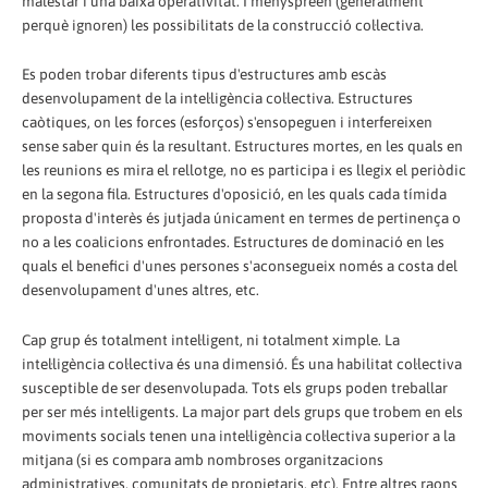
malestar i una baixa operativitat. I menyspreen (generalment
perquè ignoren) les possibilitats de la construcció col·lectiva.
Es poden trobar diferents tipus d'estructures amb escàs
desenvolupament de la intel·ligència col·lectiva. Estructures
caòtiques, on les forces (esforços) s'ensopeguen i interfereixen
sense saber quin és la resultant. Estructures mortes, en les quals en
les reunions es mira el rellotge, no es participa i es llegix el periòdic
en la segona fila. Estructures d'oposició, en les quals cada tímida
proposta d'interès és jutjada únicament en termes de pertinença o
no a les coalicions enfrontades. Estructures de dominació en les
quals el benefici d'unes persones s'aconsegueix només a costa del
desenvolupament d'unes altres, etc.
Cap grup és totalment intel·ligent, ni totalment ximple. La
intel·ligència col·lectiva és una dimensió. És una habilitat col·lectiva
susceptible de ser desenvolupada. Tots els grups poden treballar
per ser més intel·ligents. La major part dels grups que trobem en els
moviments socials tenen una intel·ligència col·lectiva superior a la
mitjana (si es compara amb nombroses organitzacions
administratives, comunitats de propietaris, etc). Entre altres raons