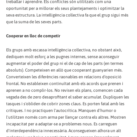
treballar i aprendre. Els conflictes són utilitzats com una
oportunitat per a millorar els seus plantejaments i optimitzar la
seva estructura. La intel·ligència col·lectiva fa que el grup sigui més
que la suma de les seves parts.
Cooperar en lloc de competir
Els grups amb escassa intel·ligència col·lectiva, no obstant això,
dediquen molt esforç a les pugnes internes, sense aconseguir
augmentar el poder del grup ni el de cap de les parts (en termes
absoluts). Competeixen en allò que cooperant guanyarien més.
Converteixen les diferències raonables en relacions d'oposició
frontal. No estableixen continuïtat amb els acords que prenen i
aprenen a no complir-los. No revisen els plans, comencen cada
vegada des de zero desaprofitant el saber acumulat. Dupliquen les
tasques i s'obliden de cobrir zones claus. Es porten fatal amb les
crítiques. I no practiquen l'autocrítica. Manquen d'humor o
l'utilitzen només com arma per llençar contra els altres. Mostren
incapacitat per a adaptar-se a problemes nous. Es carreguen
d'interdependència innecessària. Aconsegueixen alhora un alt