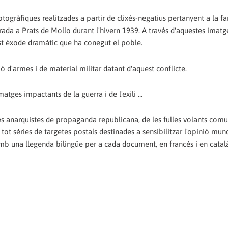
ogràfiques realitzades a partir de clixés-negatius pertanyent a la fa
irada a Prats de Mollo durant l'hivern 1939. A través d'aquestes imatg
 èxode dramàtic que ha conegut el poble.
ó d'armes i de material militar datant d'aquest conflicte.
atges impactants de la guerra i de l'exili …
s anarquistes de propaganda republicana, de les fulles volants comu
i tot sèries de targetes postals destinades a sensibilitzar l'opinió mun
amb una llegenda bilingüe per a cada document, en francès i en catal