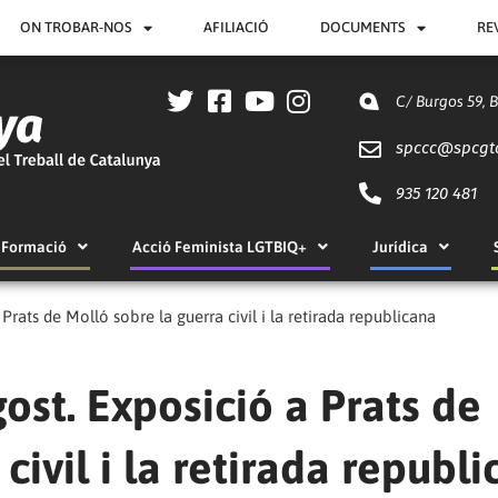
ON TROBAR-NOS
AFILIACIÓ
DOCUMENTS
RE
C/ Burgos 59, 
spccc@
spcgt
935 120 481
Formació
Acció Feminista LGTBIQ+
Jurídica
 Prats de Molló sobre la guerra civil i la retirada republicana
gost. Exposició a Prats de
civil i la retirada republ