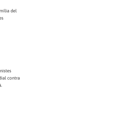
mília del
es
nistes
dial contra
à.