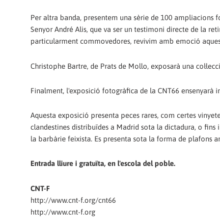
Per altra banda, presentem una sèrie de 100 ampliacions fot
Senyor André Alis, que va ser un testimoni directe de la ret
particularment commovedores, revivim amb emoció aquest
Christophe Bartre, de Prats de Mollo, exposarà una col·lecci
Finalment, l'exposició fotogràfica de la CNT66 ensenyarà im
Aquesta exposició presenta peces rares, com certes vinyete
clandestines distribuïdes a Madrid sota la dictadura, o fins 
la barbàrie feixista. Es presenta sota la forma de plafons 
Entrada lliure i gratuïta, en l'escola del poble.
CNT-F
http://www.cnt-f.org/cnt66
http://www.cnt-f.org