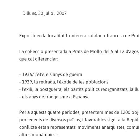
Dilluns, 30 juliol, 2007
Exposió en la localitat fronterera catalano-francesa de Pr
La col·lecció presentada a Prats de Mollo del 5 al 12 d'a
que cal diferenciar:
- 1936/1939, els anys de guerra
- 1939, la retirada, l'èxode de les poblacions
- l'exili, la postguerra, els partits polítics reorganitzats, la 
- els anys de franquisme a Espanya
Per a aquests quatre períodes, presentem mes de 1200 obj
procedents de diversos països, i favorables sigui a la Repúbl
conflicte estan representats: moviments anarquistes, comunis
altres monàrquics …