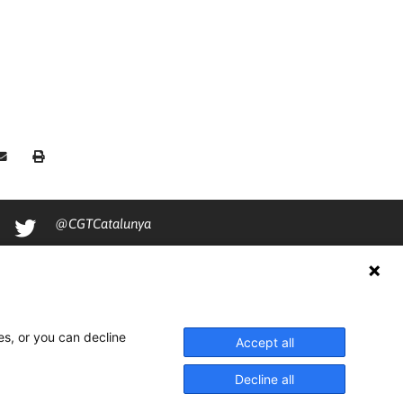
@CGTCatalunya
cgtcatalunya
CGTCatalunya
cgtcatalunya
es, or you can decline
Accept all
Decline all