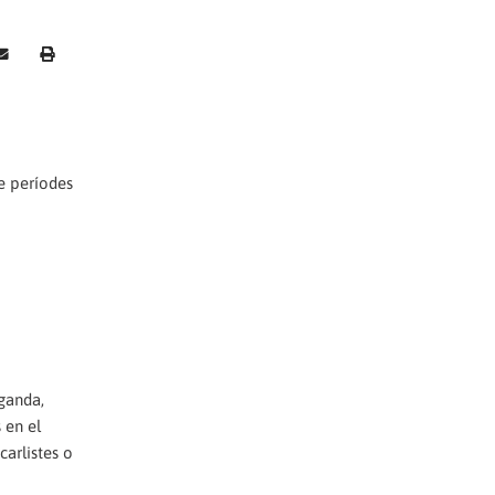
e períodes
ganda,
 en el
carlistes o