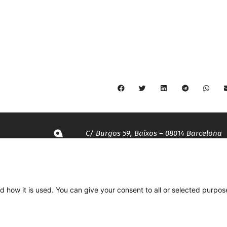
C/ Burgos 59, Baixos – 08014 Barcelona
spccc@
spcgtcatalunya.cat
d how it is used. You can give your consent to all or selected purpos
935 120 481