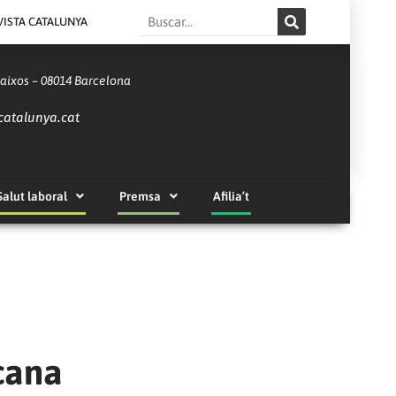
Search
VISTA CATALUNYA
Baixos – 08014 Barcelona
catalunya.cat
Salut laboral
Premsa
Afilia’t
icana