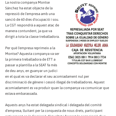
La nostra companya Montse
Sánchez ha estat objecte de la
repressió de l'empresa amb una
sanció de 60 dies d'ocupació i sou.
La CGT respondrà a aquest atac de
manera contundent, ja que va
dirigit a tota la classe treballadora.
Per què l'empresa reprimeix a la
Montse? Aquesta companya va ser
la primera treballadora de ETT a
passar a plantilla a la SEAT fa més
de deu anys, en guanyar un judici
en el qual es va declarar el seu acomiadament nul per
discriminació de gènere i cessió il·legal de treballadores. Aquest
acomiadament es va produir quan la companya va comunicar que
estava embarassada.
Aquests anys ha estat delegada sindical i delegada del comitè
d'empresa, lluitant per la conquesta de nous drets, participant