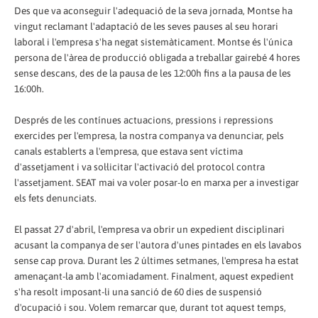
Des que va aconseguir l'adequació de la seva jornada, Montse ha
vingut reclamant l'adaptació de les seves pauses al seu horari
laboral i l'empresa s'ha negat sistemàticament. Montse és l'única
persona de l'àrea de producció obligada a treballar gairebé 4 hores
sense descans, des de la pausa de les 12:00h fins a la pausa de les
16:00h.
Després de les contínues actuacions, pressions i repressions
exercides per l'empresa, la nostra companya va denunciar, pels
canals establerts a l'empresa, que estava sent víctima
d'assetjament i va sol·licitar l'activació del protocol contra
l'assetjament. SEAT mai va voler posar-lo en marxa per a investigar
els fets denunciats.
El passat 27 d'abril, l'empresa va obrir un expedient disciplinari
acusant la companya de ser l'autora d'unes pintades en els lavabos
sense cap prova. Durant les 2 últimes setmanes, l'empresa ha estat
amenaçant-la amb l'acomiadament. Finalment, aquest expedient
s'ha resolt imposant-li una sanció de 60 dies de suspensió
d'ocupació i sou. Volem remarcar que, durant tot aquest temps,