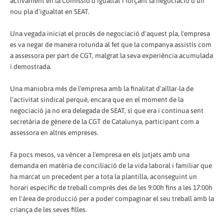
activament en la Comissió d'igualtat i forçant la negociació d'un
nou pla d'igualtat en SEAT.
Una vegada iniciat el procés de negociació d'aquest pla, l'empresa
es va negar de manera rotunda al fet que la companya assistís com
a assessora per part de CGT, malgrat la seva experiència acumulada
i demostrada.
Una maniobra més de l'empresa amb la finalitat d'aïllar-la de
l'activitat sindical perquè, encara que en el moment de la
negociació ja no era delegada de SEAT, sí que era i continua sent
secretària de gènere de la CGT de Catalunya, participant com a
assessora en altres empreses.
Fa pocs mesos, va vèncer a l'empresa en els jutjats amb una
demanda en matèria de conciliació de la vida laboral i familiar que
ha marcat un precedent per a tota la plantilla, aconseguint un
horari específic de treball comprès des de les 9:00h fins a les 17:00h
en l'àrea de producció per a poder compaginar el seu treball amb la
criança de les seves filles.