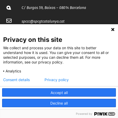
C/ Burgos 59, Baixos – 08014 Barcelona
spccc@
spcgtcatalunya.cat
935 120 481
Privacy on this site
We collect and process your data on this site to better
@CGTCatalunya
understand how it is used. You can give your consent to all or
selected purposes, or you can decline them all. For more
cgtcatalunya
information, see our privacy policy.
CGTCatalunya
Analytics
Consent details
Privacy policy
cgtcatalunya
Accept all
Decline all
Desenvolupat per
Powered by