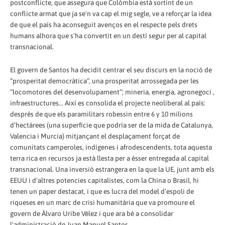
postconflicte, que assegura que Colòmbia està sortint de un
conflicte armat que ja se'n va cap el mig segle, ve a reforçar la idea
de que el país ha aconseguit avenços en el respecte pels drets
humans alhora que s'ha convertit en un destí segur per al capital
transnacional.
El govern de Santos ha decidit centrar el seu discurs en la noció de
“prosperitat democràtica”, una prosperitat arrossegada per les
“locomotores del desenvolupament”; mineria, energia, agronegoci ,
infraestructures... Així es consolida el projecte neoliberal al país:
després de que els paramilitars robessin entre 6 y 10 milions
d’hectàrees (una superfície que podría ser de la mida de Catalunya,
Valencia i Murcia) mitjançant el desplaçament forçat de
comunitats camperoles, indígenes i afrodescendents, tota aquesta
terra rica en recursos ja està llesta per a ésser entregada al capital
transnacional. Una inversió estrangera en la que la UE, junt amb els
EEUU i d'altres potencies capitalistes, com la China o Brasil, hi
tenen un paper destacat, i que es lucra del model d’espoli de
riqueses en un marc de crisi humanitària que va promoure el
govern de Álvaro Uribe Vélez i que ara bé a consolidar
l'administració de Juan Manuel Santos.