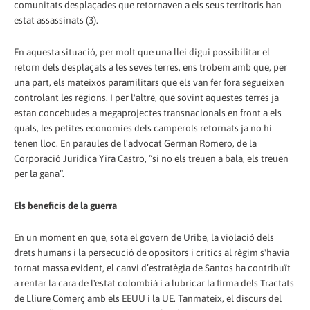
comunitats desplaçades que retornaven a els seus territoris han
estat assassinats (3).
En aquesta situació, per molt que una llei digui possibilitar el
retorn dels desplaçats a les seves terres, ens trobem amb que, per
una part, els mateixos paramilitars que els van fer fora segueixen
controlant les regions. I per l'altre, que sovint aquestes terres ja
estan concebudes a megaprojectes transnacionals en front a els
quals, les petites economies dels camperols retornats ja no hi
tenen lloc. En paraules de l'advocat German Romero, de la
Corporació Jurídica Yira Castro, “si no els treuen a bala, els treuen
per la gana”.
Els beneficis de la guerra
En un moment en que, sota el govern de Uribe, la violació dels
drets humans i la persecució de opositors i crítics al règim s'havia
tornat massa evident, el canvi d’estratègia de Santos ha contribuït
a rentar la cara de l'estat colombià i a lubricar la firma dels Tractats
de Lliure Comerç amb els EEUU i la UE. Tanmateix, el discurs del