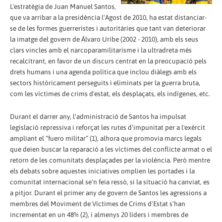
L'estratègia de Juan Manuel Santos,
que va arribar a la presidència l'Agost de 2010, ha estat distanciar-
se de les formes guerreristes i autoritàries que tant van deteriorar
la imatge del govern de Álvaro Uribe (2002 - 2010), amb els seus
clars vincles amb el narcoparamilitarisme i la ultradreta més
recalcitrant, en favor de un discurs centrat en la preocupació pels
drets humans i una agenda política que inclou diàlegs amb els
sectors històricament perseguits i eliminats per la guerra bruta,
com les víctimes de crims d'estat, els desplaçats, els indígenes, etc.
Durant el darrer any, l'administració de Santos ha impulsat
legislació repressiva i reforçat les rutes d'impunitat per a l'exèrcit
ampliant el “fuero militar” (1), alhora que promovia marcs legals
que deien buscar la reparació a les víctimes del conflicte armat o el
retorn de les comunitats desplaçades per la violència. Però mentre
els debats sobre aquestes iniciatives omplien les portades i la
comunitat internacional se'n feia ressò, si la situació ha canviat, es
a pitjor. Durant el primer any de govern de Santos les agressions a
membres del Moviment de Víctimes de Crims d'Estat s'han
incrementat en un 48% (2), i almenys 20 líders i membres de