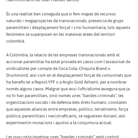
És una realitat ben coneguda que si fem mapes de recursos
naturals i megaprojectes de transnacionals, presencia de grups
paramilitars i desplaçament forçat i crisi humanitaria, tots aquests
fenòmens se superposen en les mateixes àrees del territori
colombià.
A Colòmbia, la relació de les empreses transnacionals amb el
accionar paramilitar ha estat provada en casos com l'assassinat de
sindicalistes per compte de Coca Cola, Chiquita Brand o
Drummond, així com en el desplaçament forçat de comunitats que
ha beneficiat a Repsol-YPF o a Anglo Gold Ashanti, per a nombrar
només alguns casos. Malgrat que avui l'oficialisme assegura que ja
no hi han paramilitars, sinó només unes “bandes criminals”, les
organitzacions socials i de defensa dels drets humans, constaten
que aquestes aliances entre empreses, polítics, terratinents, força
pública, paramilitars i narcotraficants, se segueixen donant, així
experimentin mutacions i ajustos a la conjuntura actual.
I es que costa imaginar unes “bandes criminals” amb control