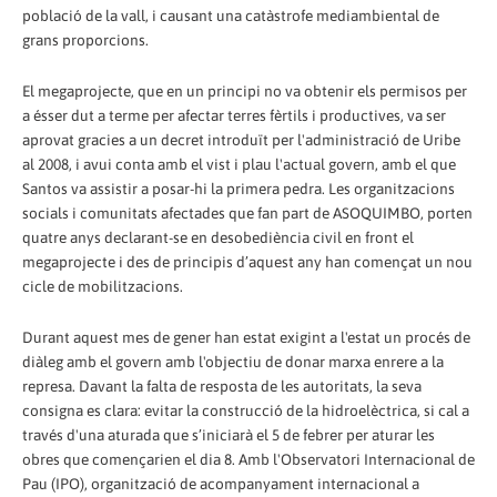
població de la vall, i causant una catàstrofe mediambiental de
grans proporcions.
El megaprojecte, que en un principi no va obtenir els permisos per
a ésser dut a terme per afectar terres fèrtils i productives, va ser
aprovat gracies a un decret introduït per l'administració de Uribe
al 2008, i avui conta amb el vist i plau l'actual govern, amb el que
Santos va assistir a posar-hi la primera pedra. Les organitzacions
socials i comunitats afectades que fan part de ASOQUIMBO, porten
quatre anys declarant-se en desobediència civil en front el
megaprojecte i des de principis d’aquest any han començat un nou
cicle de mobilitzacions.
Durant aquest mes de gener han estat exigint a l'estat un procés de
diàleg amb el govern amb l'objectiu de donar marxa enrere a la
represa. Davant la falta de resposta de les autoritats, la seva
consigna es clara: evitar la construcció de la hidroelèctrica, si cal a
través d'una aturada que s’iniciarà el 5 de febrer per aturar les
obres que començarien el dia 8. Amb l'Observatori Internacional de
Pau (IPO), organització de acompanyament internacional a