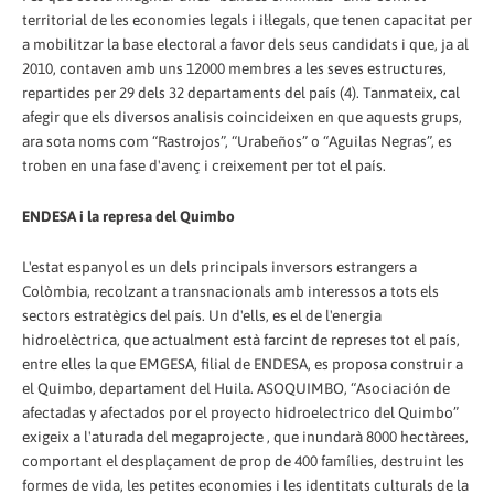
territorial de les economies legals i il·legals, que tenen capacitat per
a mobilitzar la base electoral a favor dels seus candidats i que, ja al
2010, contaven amb uns 12000 membres a les seves estructures,
repartides per 29 dels 32 departaments del país (4). Tanmateix, cal
afegir que els diversos analisis coincideixen en que aquests grups,
ara sota noms com “Rastrojos”, “Urabeños” o “Aguilas Negras”, es
troben en una fase d'avenç i creixement per tot el país.
ENDESA i la represa del Quimbo
L'estat espanyol es un dels principals inversors estrangers a
Colòmbia, recolzant a transnacionals amb interessos a tots els
sectors estratègics del país. Un d'ells, es el de l'energia
hidroelèctrica, que actualment està farcint de represes tot el país,
entre elles la que EMGESA, filial de ENDESA, es proposa construir a
el Quimbo, departament del Huila. ASOQUIMBO, “Asociación de
afectadas y afectados por el proyecto hidroelectrico del Quimbo”
exigeix a l'aturada del megaprojecte , que inundarà 8000 hectàrees,
comportant el desplaçament de prop de 400 famílies, destruint les
formes de vida, les petites economies i les identitats culturals de la