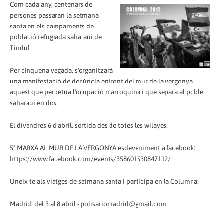
Com cada any, centenars de
persones passaran la setmana
santa en els campaments de
població refugiada saharaui de
Tinduf.
Per cinquena vegada, s'organitzarà
una manifestació de denúncia enfront del mur de la vergonya,
aquest que perpetua l'ocupació marroquina i que separa al poble
saharaui en dos.
El divendres 6 d'abril, sortida des de totes les wilayes.
5ª MARXA AL MUR DE LA VERGONYA esdeveniment a facebook:
https://www.facebook.com/events/358601530847112/
Uneix-te als viatges de setmana santa i participa en la Columna:
Madrid: del 3 al 8 abril - polisariomadrid@gmail.com