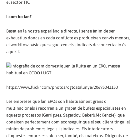
el sector TIC.
I com ho fan?
Basat en la nostra experiència directa, i sense ànim de ser
exhaustius doncs en cada conflicte es produeixen canvis menors,
el workflow bàsic que segueixen els sindicats de concertació és
aquest:
https://www.flickr.com/photos/cgtcatalunya/20695041150
Les empreses que fan EROs són habitualment grans o
multinacionals i recorren a un grapat de bufets especialistes en
aquests processos (Garrigues, Sagardoy, Baker&McKenzie), que
coneixen perfectament com aconseguir que el seu client tingui el
mínim de problemes legals i sindicales. Els interlocutors
d'aquestes empreses solen ser, també, els mateixos: Dirigents de