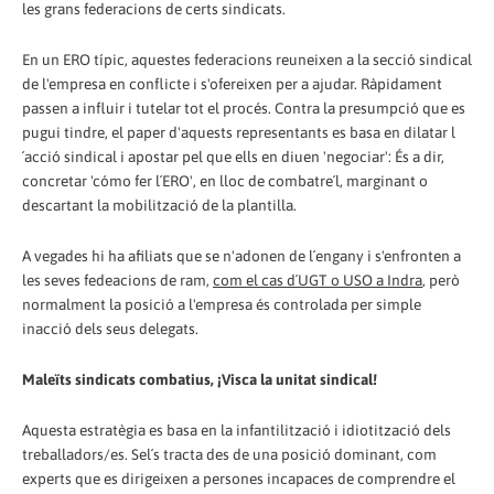
les grans federacions de certs sindicats.
En un ERO típic, aquestes federacions reuneixen a la secció sindical
de l'empresa en conflicte i s'ofereixen per a ajudar. Ràpidament
passen a influir i tutelar tot el procés. Contra la presumpció que es
pugui tindre, el paper d'aquests representants es basa en dilatar l
´acció sindical i apostar pel que ells en diuen 'negociar': És a dir,
concretar 'cómo fer l´ERO', en lloc de combatre´l, marginant o
descartant la mobilització de la plantilla.
A vegades hi ha afiliats que se n'adonen de l´engany i s'enfronten a
les seves fedeacions de ram,
com el cas d´UGT o USO a Indra
, però
normalment la posició a l'empresa és controlada per simple
inacció dels seus delegats.
Maleïts sindicats combatius, ¡Visca la unitat sindical!
Aquesta estratègia es basa en la infantilització i idiotització dels
treballadors/es. Sel´s tracta des de una posició dominant, com
experts que es dirigeixen a persones incapaces de comprendre el