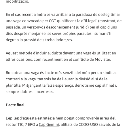
mobilització.
En el cas recent a Indra es va arribar a la paradoxa de deslegitimar
una vaga convocada per CGT qualificant-la d´'il.legal' (mostrant, de
passada,
un vergonyós desconeixement jurídic
) per al cap d'uns
dies després menjar-se les seves pròpies paraules i sumar-s'hi
degut a la pressió dels treballadors/es.
Aquest mètode d´induir al dubte davant una vaga és utilitzat en
altres ocasions, com recentment en el
conflicte de Movistar
.
Boicotear una vaga és l'acte més senzill del món per un sindicat
contrari a la vaga: tan sols ha de llaurar la divisió al si de la
plantilla. Mitjançant la falsa esperança, derrotisme cap al final i,
sempre, dubtes i incerteses.
L'acte final
L'epíleg d'aquesta estratègia hem pogut comprovar-la arreu del
sector TIC, 7 ERO a
Cap Gemini
, afiliats de CCOO-USO salvats de la