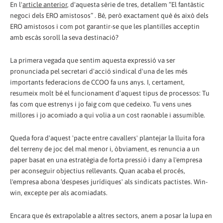
En l'
article anterior
, d'aquesta sèrie de tres, detallem “El fantàstic
negoci dels ERO amistosos” . Bé, però exactament què és això dels
ERO amistosos i com pot garantir-se que les plantilles acceptin
amb escàs soroll la seva destinació?
La primera vegada que sentim aquesta expressió va ser
pronunciada pel secretari d'acció sindical d'una de les més
importants federacions de CCOO fa uns anys. I, certament,
resumeix molt bé el funcionament d'aquest tipus de processos: Tu
fas com que estrenys i jo faig com que cedeixo. Tu vens unes
millores i jo acomiado a qui volia a un cost raonable i assumible.
Queda fora d'aquest 'pacte entre cavallers' plantejar la lluita fora
del terreny de joc del mal menor i, òbviament, es renuncia a un
paper basat en una estratègia de forta pressió i dany a l'empresa
per aconseguir objectius rellevants. Quan acaba el procés,
l'empresa abona 'despeses jurídiques' als sindicats pactistes. Win-
win, excepte per als acomiadats.
Encara que és extrapolable a altres sectors, anem a posar la lupa en