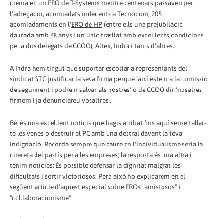
crema en un ERO de T-Systems mentre
centenars passaven per
l'adreçador
, acomiadats indecents a
Tecnocom
, 205
acomiadaments en l'
ERO de HP
(entre ells una prejubilació
daurada amb 48 anys i un únic trasllat amb excel.lents condicions
per a dos delegats de CCOO), Alten,
Indra
i tants d'altres.
A Indra hem tingut que suportar escoltar a representants del
sindicat STC justificar la seva firma perquè 'així estem a la comissió
de seguiment i podrem salvar als nostres' o de CCOO dir 'nosalres
firmem i ja denunciareu vosaltres'.
Bé, és una excel.lent notícia que hagis arribat fins aquí sense tallar-
te les venes o destruir el PC amb una destral davant la teva
indignació. Recorda sempre que caure en l'individualisme seria la
cirereta del pastís per a les empreses; la resposta és una altra i
tenim notícies: És possible defensar la dignitat malgrat les
dificultats i sortir victoriosos. Pero això ho explicarem en el
següent artícle d'aquest especial sobre EROs "amistosos" i
"col.laboracionisme".