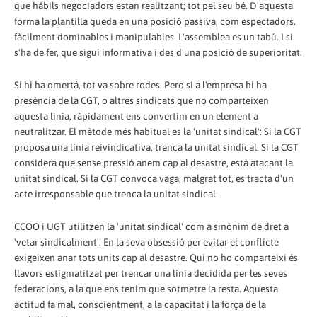
que hábils negociadors estan realitzant; tot pel seu bé. D'aquesta
forma la plantilla queda en una posició passiva, com espectadors,
fàcilment dominables i manipulables. L'assemblea es un tabú. I si
s'ha de fer, que sigui informativa i des d'una posició de superioritat.
Si hi ha omertá, tot va sobre rodes. Pero si a l'empresa hi ha
presència de la CGT, o altres sindicats que no comparteixen
aquesta linia, ràpidament ens convertim en un element a
neutralitzar. El mètode més habitual es la 'unitat sindical': Si la CGT
proposa una línia reivindicativa, trenca la unitat sindical. Si la CGT
considera que sense pressió anem cap al desastre, està atacant la
unitat sindical. Si la CGT convoca vaga, malgrat tot, es tracta d'un
acte irresponsable que trenca la unitat sindical.
CCOO i UGT utilitzen la 'unitat sindical' com a sinònim de dret a
'vetar sindicalment'. En la seva obsessió per evitar el conflicte
exigeixen anar tots units cap al desastre. Qui no ho comparteixi és
llavors estigmatitzat per trencar una línia decidida per les seves
federacions, a la que ens tenim que sotmetre la resta. Aquesta
actitud fa mal, conscientment, a la capacitat i la força de la