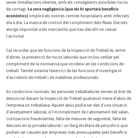
seves instal·lacions obertes, amb els consegüents possibles riscos
de contagi.
La seva negligència (que els hi aportarà beneficis
econòmics)
omplirà els nostres centres hospitalaris amb infectats
dia a dia. La manca de control del compliment dels Reals Decrets
atorga impunitat a les mercantils que han decidit no cessar
l'activitat.
Cal recordar que les funcions de la Inspecció de Treball és, entre
d'altres, la prevenció de riscos laborals que inclou vetllar pel
compliment de la normativa que incideixi en les condicions de
treball. També ostenta l'exercici de les funcions d'investigació
d'accidents de treball i de malalties professionals.
En condicions normals, les persones treballadores tenien el dret de
denunciar davant la Inspecció de Treball qualsevol mena d'abús de
l'empresa on treballava. Aquest abús podia ser des d'una situació
d'assetjament laboral, a l'incompliment de l'abonament del salari,
cotitzacions fraudulentes, falta de mesures de seguretat, falta de
descans en la jornada laboral i un llarg etcètera de perjudicis que
podien ser causats per empreses més preocupades pels beneficis