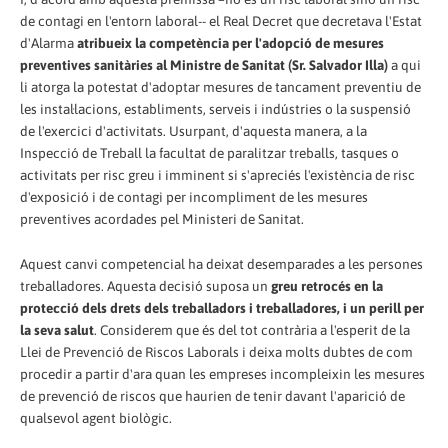
de contagi en l'entorn laboral-- el Real Decret que decretava l'Estat
d'Alarma
atribueix la competència per l'adopció de mesures
preventives sanitàries al Ministre de Sanitat (Sr. Salvador Illa)
a qui
li atorga la potestat d'adoptar mesures de tancament preventiu de
les instal·lacions, establiments, serveis i indústries o la suspensió
de l'exercici d'activitats. Usurpant, d'aquesta manera, a la
Inspecció de Treball la facultat de paralitzar treballs, tasques o
activitats per risc greu i imminent si s'apreciés l'existència de risc
d'exposició i de contagi per incompliment de les mesures
preventives acordades pel Ministeri de Sanitat.
Aquest canvi competencial ha deixat desemparades a les persones
treballadores. Aquesta decisió suposa un
greu retrocés en la
protecció dels drets dels treballadors i treballadores, i un perill per
la seva salut
. Considerem que és del tot contrària a l'esperit de la
Llei de Prevenció de Riscos Laborals i deixa molts dubtes de com
procedir a partir d'ara quan les empreses incompleixin les mesures
de prevenció de riscos que haurien de tenir davant l'aparició de
qualsevol agent biològic.