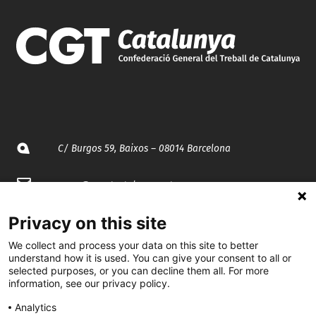
C/ Burgos 59, Baixos – 08014 Barcelona
spccc@
spcgtcatalunya.cat
935 120 481
Privacy on this site
We collect and process your data on this site to better
understand how it is used. You can give your consent to all or
@CGTCatalunya
selected purposes, or you can decline them all. For more
information, see our privacy policy.
cgtcatalunya
Analytics
CGTCatalunya