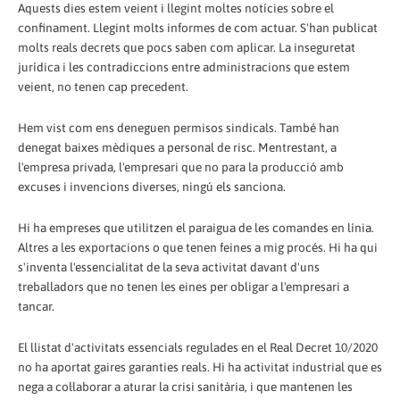
Aquests dies estem veient i llegint moltes notícies sobre el
confinament. Llegint molts informes de com actuar. S'han publicat
molts reals decrets que pocs saben com aplicar. La inseguretat
jurídica i les contradiccions entre administracions que estem
veient, no tenen cap precedent.
Hem vist com ens deneguen permisos sindicals. També han
denegat baixes mèdiques a personal de risc. Mentrestant, a
l'empresa privada, l'empresari que no para la producció amb
excuses i invencions diverses, ningú els sanciona.
Hi ha empreses que utilitzen el paraigua de les comandes en línia.
Altres a les exportacions o que tenen feines a mig procés. Hi ha qui
s'inventa l'essencialitat de la seva activitat davant d'uns
treballadors que no tenen les eines per obligar a l'empresari a
tancar.
El llistat d'activitats essencials regulades en el Real Decret 10/2020
no ha aportat gaires garanties reals. Hi ha activitat industrial que es
nega a col·laborar a aturar la crisi sanitària, i que mantenen les