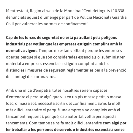
Mentrestant, llegim al web de la Moncloa: "Cent detinguts i 10.338
denunciats aquest diumenge per part de Policia Nacional i Guàrdia
Civil per vulnerar les normes de confinament".
Cap de les forces de seguretat no està patrullant pels polígons
industrials per vetllar que les empreses estiguin complint amb la
normativa vigent
. Tampoc no estan vetllant perquè les empreses
obertes perquè sí que són considerades essencials o, subministren
material a empreses essencials estiguin complint amb les
distàncies i mesures de seguretat reglamentaries per a la prevenció
del contagi del coronavirus.
Amb una mica d'empatia, totes nosaltres seríem capaces
d'entendre el perquè algú que viu en un pis massa petit, o massa
fosc, o massa sol, necessita sortir del confinament. Se'ns fa molt
més difícil entendre el perquè una empresa no compleix amb el
tancament requerit i, per què, cap autoritat vetlla per aquests
tancaments. Com també se'ns fa molt difícil entendre
com algú pot
fer treballar a les persones de serveis o indústries essencials sense