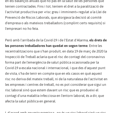
en els balanços anuals que no pas en la salut de les persones que
tenien contractades. Fins i tot, teníem el dret a la paralització de
l'activitat productiva per «risc greu i imminent» regulat a la Llei de
Prevenció de Riscos Laborals, que atorgava la decisió al comitè
d'empresa o als mateixos treballadors (complint certs requisits) si
l'empresari no ho feia.
Però amb l'arribada de la Covid-19 i de l'Estat d'Alarma,
els drets de
les persones treballadores han quedat en segon terme
. Entre les
recentralitzacions que s'han produït, en data 19 de març de 2020 la
Inspecció de Treball aclaria que el risc de contagi del coronavirus
forma part de l'emergència de salut pública ocasionada per la
Covid-19 a escala nacional i internacional, i que des d'aquest punt
de vista, s'ha de tenir en compte que en els casos en què aquest
risc no deriva del mateix treball, ni de la naturalesa de l'activitat en
les empreses i centres de treball, no es pot considerar que sigui un
risc laboral sinó que estem davant un risc que es produeixi el
contagi d'una malaltia infecciosa en l'entorn laboral, és a dir, que
afecta la salut pública en general.
I, d'acord amb aquesta premissa –no és un risc laboral sinó un risc