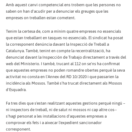
Amb aquest canvi competencial ens trobem que les persones no
saben on han d'acudir per a denunciar els greuges que les
empreses on treballen estan cometent.
Tenim la certesa de, com a mínim quatre empreses no essencials
que estan treballant en tasques no essencials. El sindicat ha posat
la corresponent denúncia davant la Inspecció de Treball a
Catalunya. També, tenint en compte la recentralització, ha
denunciat davant la Inspección de Trabajo directament a través del
web del Ministerio. I també, trucant al 112 on se'ns ha confirmat
que aquestes empreses no poden romandre obertes perquè la seva
activitat no consta en l'Annex del RD 10/2020 i que passarien la
incidència als Mossos. També s'ha trucat directament als Mossos
d'Esquadra.
Fa tres dies que s'estan realitzant aquestes gestions perquè ningú –
ni inspectors de treball, ni de salut ni mossos ni cap altre cos--
s'hagi personat a les instal·lacions d'aquestes empreses a
comprovar els fets i a aixecar l'expedient sancionador
corresponent.