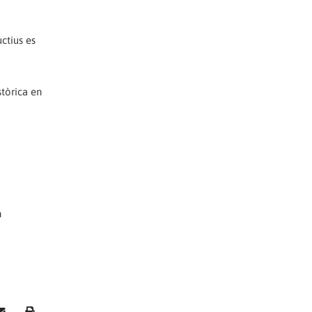
uctius es
stòrica en
n