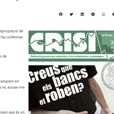
expropiació de
s'ha confirmat
s de
 banquers en
 a no acusar-me
ensen que és un