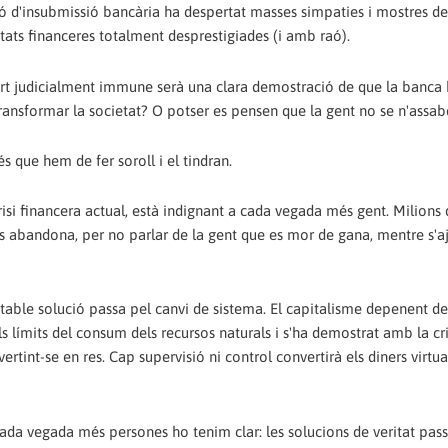
ó d'insubmissió bancària ha despertat masses simpaties i mostres de
itats financeres totalment desprestigiades (i amb raó).
surt judicialment immune serà una clara demostració de que la banca
 transformar la societat? O potser es pensen que la gent no se n'assa
és que hem de fer soroll i el tindran.
isi financera actual, està indignant a cada vegada més gent. Milions 
ls abandona, per no parlar de la gent que es mor de gana, mentre s'a
itable solució passa pel canvi de sistema. El capitalisme depenent de
límits del consum dels recursos naturals i s'ha demostrat amb la cri
rtint-se en res. Cap supervisió ni control convertirà els diners virtua
ada vegada més persones ho tenim clar: les solucions de veritat pas