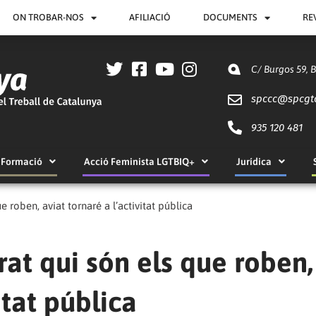
ON TROBAR-NOS
AFILIACIÓ
DOCUMENTS
RE
C/ Burgos 59, 
spccc@
spcgt
935 120 481
Formació
Acció Feminista LGTBIQ+
Jurídica
 roben, aviat tornaré a l’activitat pública
at qui són els que roben,
itat pública