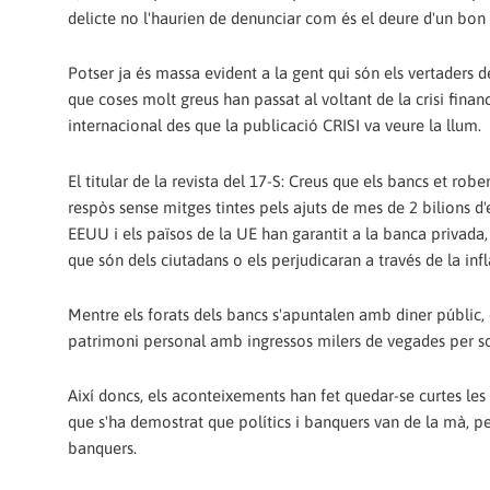
delicte no l'haurien de denunciar com és el deure d'un bon
Potser ja és massa evident a la gent qui són els vertaders de
que coses molt greus han passat al voltant de la crisi finan
internacional des que la publicació CRISI va veure la llum.
El titular de la revista del 17-S: Creus que els bancs et rob
respòs sense mitges tintes pels ajuts de mes de 2 bilions d
EEUU i els països de la UE han garantit a la banca privada
que són dels ciutadans o els perjudicaran a través de la infl
Mentre els forats dels bancs s'apuntalen amb diner públic, el
patrimoni personal amb ingressos milers de vegades per so
Així doncs, els aconteixements han fet quedar-se curtes le
que s'ha demostrat que polítics i banquers van de la mà, per
banquers.