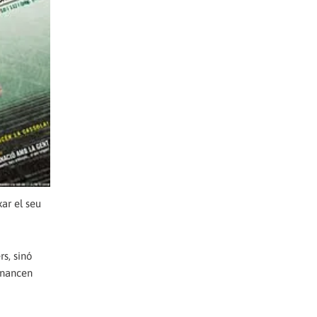
xar el seu
s, sinó
financen