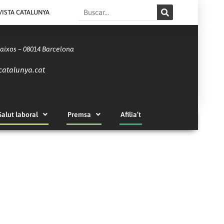
Search
VISTA CATALUNYA
Baixos – 08014 Barcelona
catalunya.cat
Salut laboral
Premsa
Afilia’t