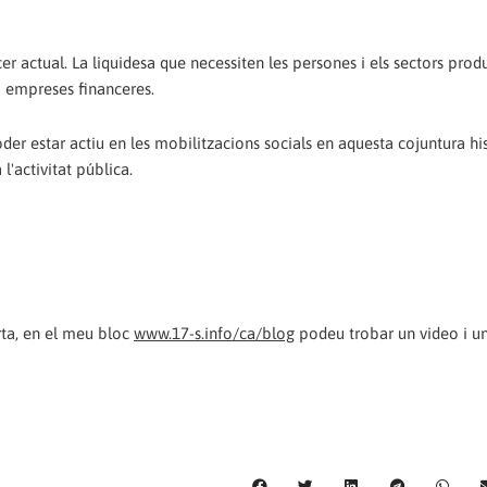
er actual. La liquidesa que necessiten les persones i els sectors prod
i empreses financeres.
der estar actiu en les mobilitzacions socials en aquesta cojuntura hi
l'activitat pública.
rta, en el meu bloc
www.17-s.info/ca/blog
podeu trobar un video i u