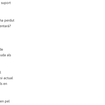
 suport
 ha perdut
bentarà?
de
juda als
l
si actual
ls en
sen pel