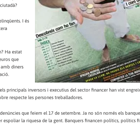
 ciutadà?
linqüents. I és
cera
en? Ha estat
'euros que
, amb diners
ació.
s principals inversors i executius del sector financer han vist engrei
bre respecte les persones treballadores.
s denúncies que feiem el 17 de setembre. Ja no són només els banquer
 espoliar la riquesa de la gent. Banquers financen polítics, polítics 