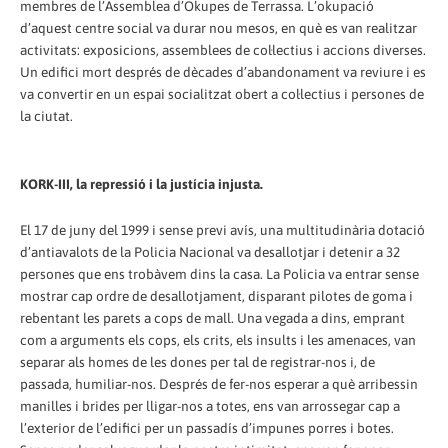
membres de l’Assemblea d’Okupes de Terrassa. L’okupació
d’aquest centre social va durar nou mesos, en què es van realitzar
activitats: exposicions, assemblees de col·lectius i accions diverses.
Un edifici mort després de dècades d’abandonament va reviure i es
va convertir en un espai socialitzat obert a col·lectius i persones de
la ciutat.
KORK-III, la repressió i la justícia injusta.
El 17 de juny del 1999 i sense previ avís, una multitudinària dotació
d’antiavalots de la Policia Nacional va desallotjar i detenir a 32
persones que ens trobàvem dins la casa. La Policia va entrar sense
mostrar cap ordre de desallotjament, disparant pilotes de goma i
rebentant les parets a cops de mall. Una vegada a dins, emprant
com a arguments els cops, els crits, els insults i les amenaces, van
separar als homes de les dones per tal de registrar-nos i, de
passada, humiliar-nos. Després de fer-nos esperar a què arribessin
manilles i brides per lligar-nos a totes, ens van arrossegar cap a
l’exterior de l’edifici per un passadís d’impunes porres i botes.