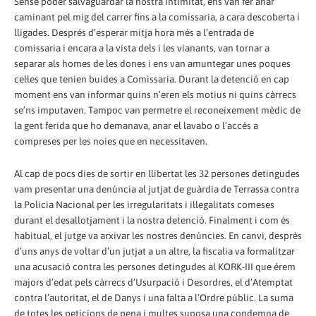
Sense poder salvaguardar la nostra intimitat, ens van fer anar
caminant pel mig del carrer fins a la comissaria, a cara descoberta i
lligades. Després d’esperar mitja hora més a l’entrada de
comissaria i encara a la vista dels i les vianants, van tornar a
separar als homes de les dones i ens van amuntegar unes poques
cel·les que tenien buides a Comissaria. Durant la detenció en cap
moment ens van informar quins n’eren els motius ni quins càrrecs
se’ns imputaven. Tampoc van permetre el reconeixement mèdic de
la gent ferida que ho demanava, anar el lavabo o l’accés a
compreses per les noies que en necessitaven.
Al cap de pocs dies de sortir en llibertat les 32 persones detingudes
vam presentar una denúncia al jutjat de guàrdia de Terrassa contra
la Policia Nacional per les irregularitats i il·legalitats comeses
durant el desallotjament i la nostra detenció. Finalment i com és
habitual, el jutge va arxivar les nostres denúncies. En canvi, després
d’uns anys de voltar d’un jutjat a un altre, la fiscalia va formalitzar
una acusació contra les persones detingudes al KORK-III que érem
majors d’edat pels càrrecs d’Usurpació i Desordres, el d’Atemptat
contra l’autoritat, el de Danys i una falta a l’Ordre públic. La suma
de totes les peticions de pena i multes suposa una condemna de