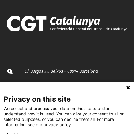
C/ Burgos 59, Baixos – 08014 Barcelona
spccc@
spcgtcatalunya.cat
Privacy on this site
935 120 481
We collect and process your data on this site to better
understand how it is used. You can give your consent to all or
@CGTCatalunya
selected purposes, or you can decline them all. For more
information, see our privacy policy.
cgtcatalunya