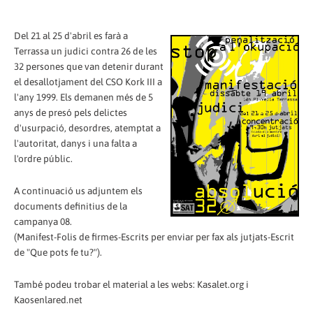
Del 21 al 25 d'abril es farà a
Terrassa un judici contra 26 de les
32 persones que van detenir durant
el desallotjament del CSO Kork III a
l'any 1999. Els demanen més de 5
anys de presó pels delictes
d'usurpació, desordres, atemptat a
l'autoritat, danys i una falta a
l'ordre públic.
A continuació us adjuntem els
documents definitius de la
campanya 08.
(Manifest-Folis de firmes-Escrits per enviar per fax als jutjats-Escrit
de "Que pots fe tu?").
També podeu trobar el material a les webs: Kasalet.org i
Kaosenlared.net