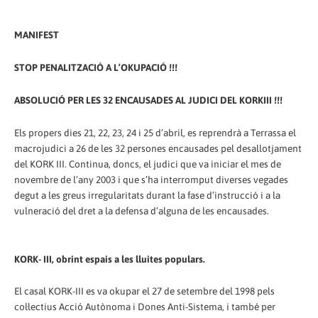
MANIFEST
STOP PENALITZACIÓ A L’OKUPACIÓ !!!
ABSOLUCIÓ PER LES 32 ENCAUSADES AL JUDICI DEL KORKIII !!!
Els propers dies 21, 22, 23, 24 i 25 d’abril, es reprendrà a Terrassa el
macrojudici a 26 de les 32 persones encausades pel desallotjament
del KORK III. Continua, doncs, el judici que va iniciar el mes de
novembre de l’any 2003 i que s’ha interromput diverses vegades
degut a les greus irregularitats durant la fase d’instrucció i a la
vulneració del dret a la defensa d’alguna de les encausades.
KORK- III, obrint espais a les lluites populars.
El casal KORK-III es va okupar el 27 de setembre del 1998 pels
col·lectius Acció Autònoma i Dones Anti-Sistema, i també per