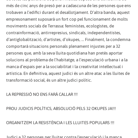
més de cinc anys de presó per a cadascuna de les persones que ens
trobaven a l’edifici durant el desallotjament. D’altra banda, aquest
empresonament suposarà un fort cop pel funcionament de molts
moviments socials de Terrassa: feministes, ecologistes, de
contrainformació, antirrepresius, sindicals, independentistes,
d’antiglobalització, d’artistes, d’okupes, ... Finalment, la condemna
comportarà situacions personals plenament injustes per a 32
persones que, amb la seva lluita quotidiana han pretès aportar
solucions al problema de l’habitatge, a l’especulació urbana i a la
manca d’espais per a la sociabilitat i la creativitat intel·lectual i
artística. En definitiva, aquest judici és un altre atac a les lluites de
transformació social, és un altre judici polític.
LA REPRESSIÓ NO ENS FARÀ CALLAR !!!
PROU JUDICIS POLÍTICS, ABSOLUCIÓ PELS 32 OKUPES JA!!!
ORGANITZEM LA RESISTÈNCIA I LES LLUITES POPULARS !!!
Judici a 32 persones per lluitar contra l'especulació i la manca