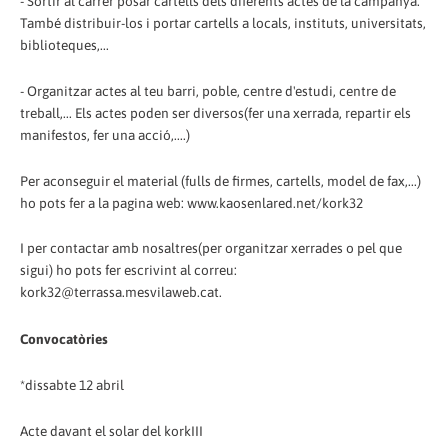
- Sortir al carrer posar cartells dels diferents actes de la campanya.
També distribuir-los i portar cartells a locals, instituts, universitats,
biblioteques,...
- Organitzar actes al teu barri, poble, centre d'estudi, centre de
treball,... Els actes poden ser diversos(fer una xerrada, repartir els
manifestos, fer una acció,....)
Per aconseguir el material (fulls de firmes, cartells, model de fax,...)
ho pots fer a la pagina web: www.kaosenlared.net/kork32
I per contactar amb nosaltres(per organitzar xerrades o pel que
sigui) ho pots fer escrivint al correu:
kork32@terrassa.mesvilaweb.cat.
Convocatòries
*dissabte 12 abril
Acte davant el solar del korkIII