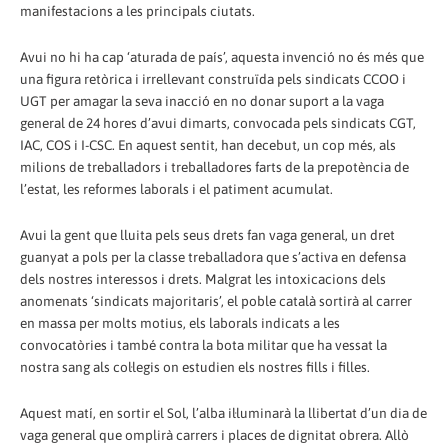
manifestacions a les principals ciutats.
Avui no hi ha cap ‘aturada de país’, aquesta invenció no és més que
una figura retòrica i irrellevant construïda pels sindicats CCOO i
UGT per amagar la seva inacció en no donar suport a la vaga
general de 24 hores d’avui dimarts, convocada pels sindicats CGT,
IAC, COS i I-CSC. En aquest sentit, han decebut, un cop més, als
milions de treballadors i treballadores farts de la prepotència de
l’estat, les reformes laborals i el patiment acumulat.
Avui la gent que lluita pels seus drets fan vaga general, un dret
guanyat a pols per la classe treballadora que s’activa en defensa
dels nostres interessos i drets. Malgrat les intoxicacions dels
anomenats ‘sindicats majoritaris’, el poble català sortirà al carrer
en massa per molts motius, els laborals indicats a les
convocatòries i també contra la bota militar que ha vessat la
nostra sang als col·legis on estudien els nostres fills i filles.
Aquest matí, en sortir el Sol, l’alba il·luminarà la llibertat d’un dia de
vaga general que omplirà carrers i places de dignitat obrera. Allò