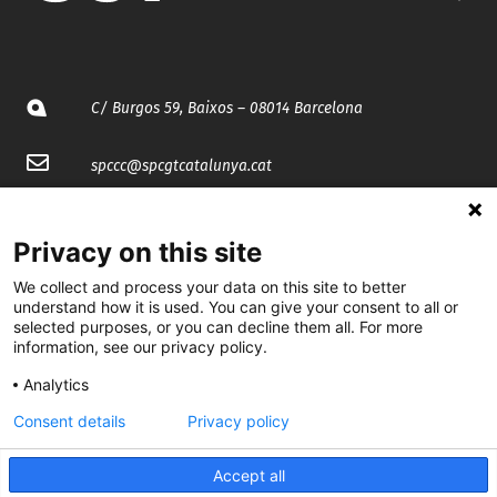
C/ Burgos 59, Baixos – 08014 Barcelona
spccc@
spcgtcatalunya.cat
935 120 481
Privacy on this site
@CGTCatalunya
We collect and process your data on this site to better
understand how it is used. You can give your consent to all or
selected purposes, or you can decline them all. For more
cgtcatalunya
information, see our privacy policy.
CGTCatalunya
Analytics
cgtcatalunya
Consent details
Privacy policy
Accept all