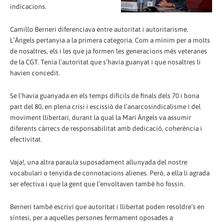
indicacions.
Camillo Berneri diferenciava entre autoritat i autoritarisme.
L’Àngels pertanyia a la primera categoria. Com a mínim per a molts
de nosaltres, els i les que ja formen les generacions més veteranes
de la CGT. Tenia l’autoritat que s’havia guanyat i que nosaltres li
havien concedit.
Se l’havia guanyada en els temps difícils de finals dels 70 i bona
part del 80, en plena crisi i escissió de l’anarcosindicalisme i del
moviment llibertari, durant la qual la Mari Àngels va assumir
diferents càrrecs de responsabilitat amb dedicació, coherència i
efectivitat.
Vaja!, una altra paraula suposadament allunyada del nostre
vocabulari o tenyida de connotacions alienes. Però, a ella li agrada
ser efectiva i que la gent que l’envoltaven també ho fossin.
Berneri també escriví que autoritat i llibertat poden resoldre’s en
síntesi, per a aquelles persones fermament oposades a