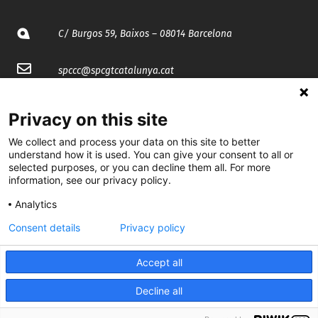
C/ Burgos 59, Baixos – 08014 Barcelona
spccc@
spcgtcatalunya.cat
935 120 481
Privacy on this site
We collect and process your data on this site to better
@CGTCatalunya
understand how it is used. You can give your consent to all or
selected purposes, or you can decline them all. For more
cgtcatalunya
information, see our privacy policy.
CGTCatalunya
Analytics
Consent details
Privacy policy
cgtcatalunya
Accept all
Decline all
Desenvolupat per