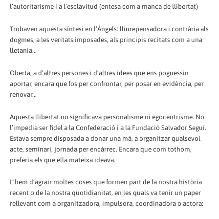
l’autoritarisme i a l’esclavitud (entesa com a manca de llibertat)
Trobaven aquesta síntesi en l’Àngels: lliurepensadora i contrària als
dogmes, a les veritats imposades, als principis recitats com a una
lletania...
Oberta, a d’altres persones i d’altres idees que ens poguessin
aportar, encara que fos per confrontar, per posar en evidència, per
renovar...
Aquesta llibertat no significava personalisme ni egocentrisme. No
l’impedia ser fidel a la Confederació i a la Fundació Salvador Seguí.
Estava sempre disposada a donar una mà, a organitzar qualsevol
acte, seminari, jornada per encàrrec. Encara que com tothom,
preferia els que ella mateixa ideava.
L’hem d’agrair moltes coses que formen part de la nostra història
recent o de la nostra quotidianitat, en les quals va tenir un paper
rellevant com a organitzadora, impulsora, coordinadora o actora: