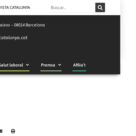
Search
VISTA CATALUNYA
Baixos – 08014 Barcelona
catalunya.cat
Salut laboral
Premsa
Afilia’t