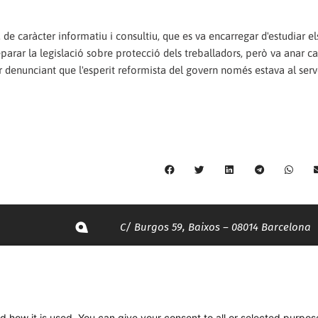
 caràcter informatiu i consultiu, que es va encarregar d'estudiar el
eparar la legislació sobre protecció dels treballadors, però va anar ca
 denunciant que l'esperit reformista del govern només estava al serv
C/ Burgos 59, Baixos – 08014 Barcelona
spccc@
spcgtcatalunya.cat
935 120 481
d how it is used. You can give your consent to all or selected purpos