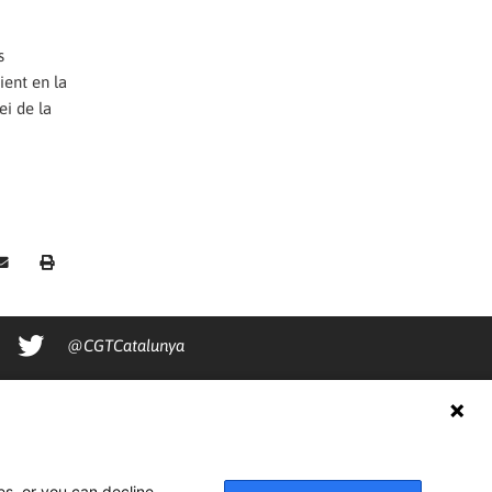
s
ient en la
ei de la
@CGTCatalunya
cgtcatalunya
CGTCatalunya
cgtcatalunya
es, or you can decline