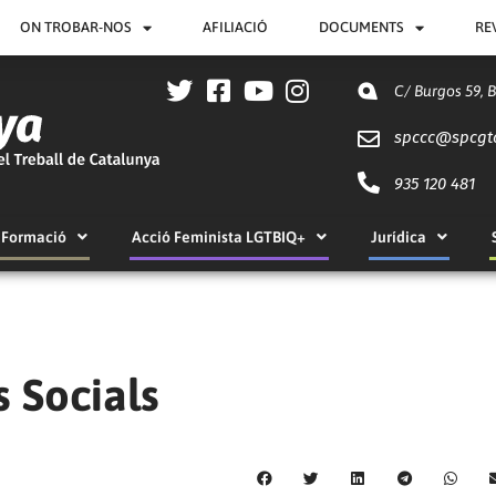
ON TROBAR-NOS
AFILIACIÓ
DOCUMENTS
RE
C/ Burgos 59, 
spccc@
spcgt
935 120 481
Formació
Acció Feminista LGTBIQ+
Jurídica
 Socials