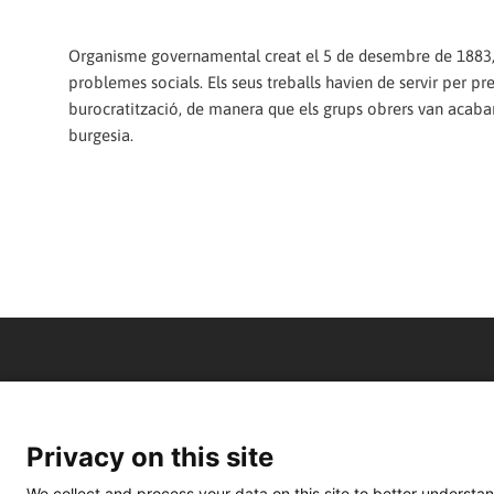
Organisme governamental creat el 5 de desembre de 1883, de
problemes socials. Els seus treballs havien de servir per pr
burocratització, de manera que els grups obrers van acabar
burgesia.
Privacy on this site
We collect and process your data on this site to better understan