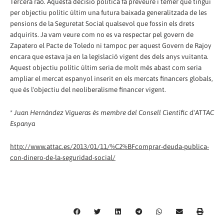
Tercera raó. Aquesta decisió política fa preveure i témer que tingui
per objectiu polític últim una futura baixada generalitzada de les
pensions de la Seguretat Social qualsevol que fossin els drets
adquirits. Ja vam veure com no es va respectar pel govern de
Zapatero el Pacte de Toledo ni tampoc per aquest Govern de Rajoy
encara que estava ja en la legislació vigent des dels anys vuitanta.
Aquest objectiu polític últim seria de molt més abast com seria
ampliar el mercat espanyol inserit en els mercats financers globals,
que és l'objectiu del neoliberalisme financer vigent.
*
Juan Hernández Vigueras és membre del Consell Científic d'ATTAC
Espanya
http://www.attac.es/2013/01/11/%C2%BFcomprar-deuda-publica-
con-dinero-de-la-seguridad-social/