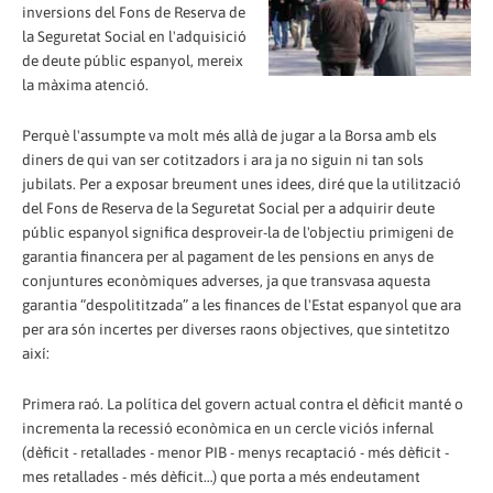
inversions del Fons de Reserva de
la Seguretat Social en l'adquisició
de deute públic espanyol, mereix
la màxima atenció.
Perquè l'assumpte va molt més allà de jugar a la Borsa amb els
diners de qui van ser cotitzadors i ara ja no siguin ni tan sols
jubilats. Per a exposar breument unes idees, diré que la utilització
del Fons de Reserva de la Seguretat Social per a adquirir deute
públic espanyol significa desproveir-la de l'objectiu primigeni de
garantia financera per al pagament de les pensions en anys de
conjuntures econòmiques adverses, ja que transvasa aquesta
garantia “despolititzada” a les finances de l'Estat espanyol que ara
per ara són incertes per diverses raons objectives, que sintetitzo
així:
Primera raó. La política del govern actual contra el dèficit manté o
incrementa la recessió econòmica en un cercle viciós infernal
(dèficit - retallades - menor PIB - menys recaptació - més dèficit -
mes retallades - més dèficit…) que porta a més endeutament