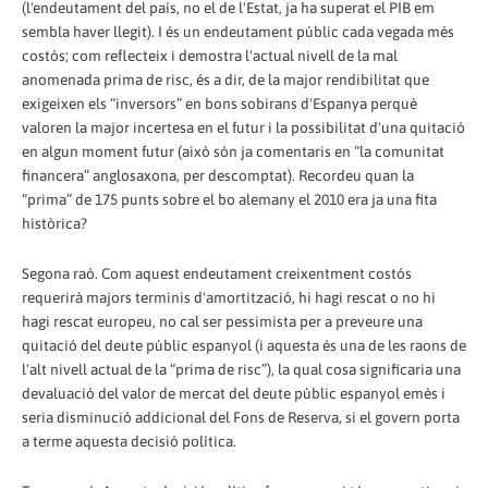
(l'endeutament del país, no el de l'Estat, ja ha superat el PIB em
sembla haver llegit). I és un endeutament públic cada vegada més
costós; com reflecteix i demostra l'actual nivell de la mal
anomenada prima de risc, és a dir, de la major rendibilitat que
exigeixen els “inversors” en bons sobirans d'Espanya perquè
valoren la major incertesa en el futur i la possibilitat d'una quitació
en algun moment futur (això són ja comentaris en “la comunitat
financera” anglosaxona, per descomptat). Recordeu quan la
“prima” de 175 punts sobre el bo alemany el 2010 era ja una fita
històrica?
Segona raó. Com aquest endeutament creixentment costós
requerirà majors terminis d'amortització, hi hagi rescat o no hi
hagi rescat europeu, no cal ser pessimista per a preveure una
quitació del deute públic espanyol (i aquesta és una de les raons de
l'alt nivell actual de la “prima de risc”), la qual cosa significaria una
devaluació del valor de mercat del deute públic espanyol emès i
seria disminució addicional del Fons de Reserva, si el govern porta
a terme aquesta decisió política.