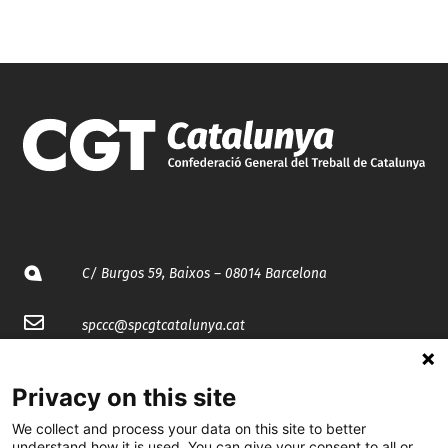
C/ Burgos 59, Baixos – 08014 Barcelona
spccc@
spcgtcatalunya.cat
935 120 481
Privacy on this site
We collect and process your data on this site to better
@CGTCatalunya
understand how it is used. You can give your consent to all or