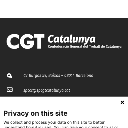
C/ Burgos 59, Baixos – 08014 Barcelona
spccc@
spcgtcatalunya.cat
935 120 481
Privacy on this site
@CGTCatalunya
We collect and process your data on this site to better
understand how it is used. You can give your consent to all or