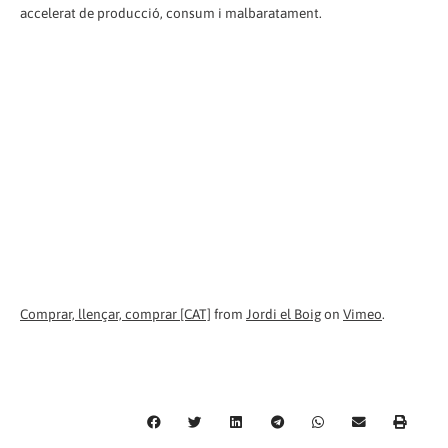
accelerat de producció, consum i malbaratament.
Comprar, llençar, comprar [CAT]
from
Jordi el Boig
on
Vimeo
.