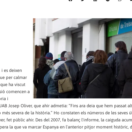
 i es deixen
que per calmar
 que ha viscut
essió comencen a
ria i
UAB Josep Oliver, que ahir admetia: “Fins ara deia que hem passat altr
ó més severa de la història.” Ho constaten els números de les seves ú
r, fet públic ahir. Des del 2007, fa balanç l'informe, la caiguda acu
 supera la que va marcar Espanya en l'anterior pitjor moment històric, 