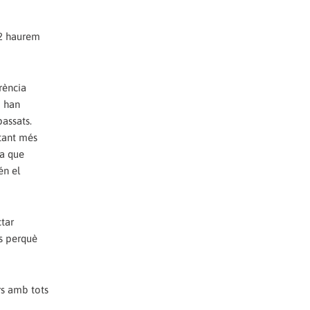
22 haurem
rència
o han
passats.
tant més
da que
én el
ctar
ís perquè
ars amb tots