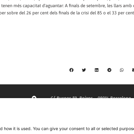
e tenen més capacitat d'aguantar: A finals de setembre, les llars amb
 sobre del 26 per cent dels finals de la crisi del 85 o el 33 per cent
C/ Burgos 59, Baixos – 08014 Barcelona
spccc@
spcgtcatalunya.cat
d how it is used. You can give your consent to all or selected purpos