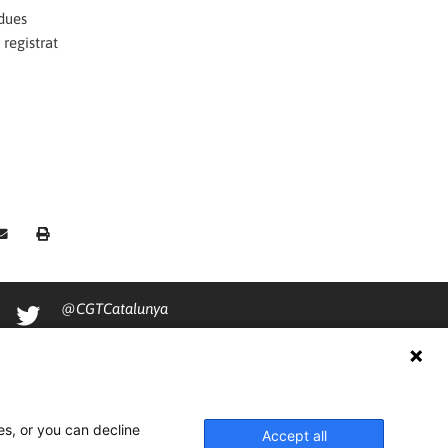
 dues
 registrat
@CGTCatalunya
cgtcatalunya
CGTCatalunya
cgtcatalunya
es, or you can decline
Accept all