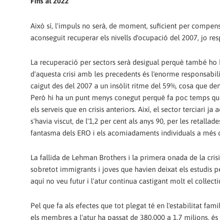
Fins al 2022
Això sí, l'impuls no serà, de moment, suficient per compen
aconseguit recuperar els nivells d'ocupació del 2007, jo res
La recuperació per sectors serà desigual perquè també ho 
d'aquesta crisi amb les precedents és l'enorme responsabili
caigut des del 2007 a un insòlit ritme del 59%, cosa que de
Però hi ha un punt menys conegut perquè fa poc temps que
els serveis que en crisis anteriors. Així, el sector terciari 
s'havia viscut, de l'1,2 per cent als anys 90, per les retalla
fantasma dels ERO i els acomiadaments individuals a més do
La fallida de Lehman Brothers i la primera onada de la crisi
sobretot immigrants i joves que havien deixat els estudis p
aquí no veu futur i l'atur continua castigant molt el col·lect
Pel que fa als efectes que tot plegat té en l'estabilitat fam
els membres a l'atur ha passat de 380.000 a 1,7 milions, és 