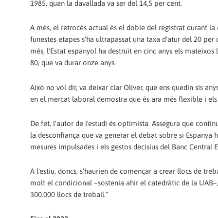
1985, quan la davallada va ser del 14,5 per cent.
A més, el retrocés actual és el doble del registrat durant 
funestes etapes s'ha ultrapassat una taxa d'atur del 20 per 
més, l'Estat espanyol ha destruït en cinc anys els mateixos l
80, que va durar onze anys.
Això no vol dir, va deixar clar Oliver, que ens quedin sis an
en el mercat laboral demostra que és ara més flexible i els
De fet, l'autor de l'estudi és optimista. Assegura que conti
la desconfiança que va generar el debat sobre si Espanya hau
mesures impulsades i els gestos decisius del Banc Central Eu
A l'estiu, doncs, s'haurien de començar a crear llocs de treba
molt el condicional –sostenia ahir el catedràtic de la UAB–,
300.000 llocs de treball.”