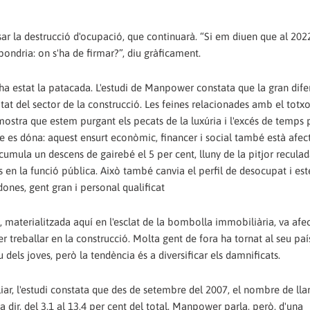
sar la destrucció d'ocupació, que continuarà. “Si em diuen que al 20
pondria: on s'ha de firmar?”, diu gràficament.
ha estat la patacada. L'estudi de Manpower constata que la gran dife
tat del sector de la construcció. Les feines relacionades amb el totx
mostra que estem purgant els pecats de la luxúria i l'excés de temps 
 es dóna: aquest ensurt econòmic, financer i social també està afec
ja acumula un descens de gairebé el 5 per cent, lluny de la pitjor recula
des en la funció pública. Això també canvia el perfil de desocupat i est
nes, gent gran i personal qualificat
, materialitzada aquí en l'esclat de la bombolla immobiliària, va afe
er treballar en la construcció. Molta gent de fora ha tornat al seu pa
iu dels joves, però la tendència és a diversificar els damnificats.
iliar, l'estudi constata que des de setembre del 2007, el nombre de ll
a dir, del 3,1 al 13,4 per cent del total. Manpower parla, però, d'una