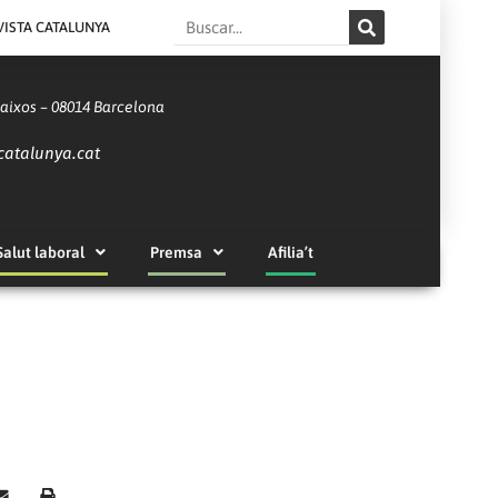
Search
VISTA CATALUNYA
Baixos – 08014 Barcelona
catalunya.cat
Salut laboral
Premsa
Afilia’t