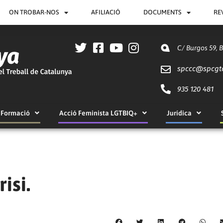
ON TROBAR-NOS
AFILIACIÓ
DOCUMENTS
RE
C/ Burgos 59, 
spccc@
spcgt
935 120 481
Formació
Acció Feminista LGTBIQ+
Jurídica
isi.