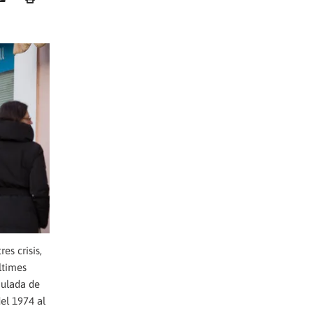
es crisis,
ltimes
mulada de
del 1974 al