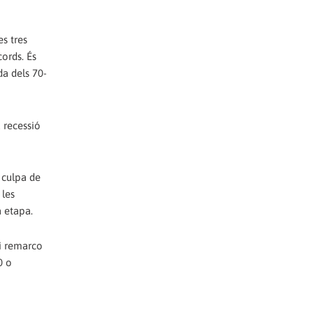
es tres
cords. És
da dels 70-
a recessió
r culpa de
 les
a etapa.
 i remarco
0 o