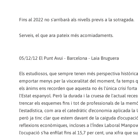
Fins al 2022 no s'arribarà als nivells previs a la sotragada.
Serveis, el que ara pateix més acomiadaments.
05/12/12 El Punt Avui - Barcelona - Laia Bruguera
Els estudiosos, que sempre tenen més perspectiva històrica
emportar menys per la visceralitat del moment, fa temps 
els ànims ens recorden que aquesta no és l'única crisi forta
l'Estat espanyol. Però la durada i la cruesa de l'actual rec
trencar els esquemes fins i tot de professionals de la memò
l'estadística, com ara el catedràtic d'economia aplicada la 
però ja tinc clar que estem davant de la caiguda d'ocupaci
reflexions econòmiques, incloses a l'Índex Laboral Manpowe
l'ocupació s'ha enfilat fins al 15,7 per cent, una xifra que