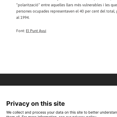
“polarització” entre aquelles llars més vulnerables i les qu
persones ocupades representaven el 40 per cent del total, per
al 1994.
Font:
El Punt Avui
Privacy on this site
We collect and process your data on this site to better understan
them all. For more information, see our privacy policy.