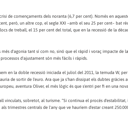
la crisi de començaments dels noranta (6,7 per cent). Només en aquest
cent, però, un altre cop, el segle XXI –amb el seu 25 per cent– bat rè
locs de treball, el 15 per cent del total, que en la recessió de la dèca
ys més d'agonia tant sí com no, sinó que el ràpid i voraç impacte de l
 processos d'ajustament són més fàcils i ràpids.
nuem en la doble recessió iniciada el juliol del 2011, la temuda W, pe
ria de sortir de l'euro. Ara que ja s'han dissipat els dubtes gràcies a
ropeu, aventura Oliver, el més lògic és que s'entri per fi en una nov
ll vinculats, sobretot, al turisme. “Si continua el procés d'estabilitat,
 als trimestres centrals de l'any que ve hauríem d'estar creant 250.00